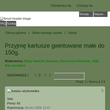
Zarejestruj się
Zaloguj się
Tematy bez odpowiedzi
Aktywne tematy
FAQ
Szukaj
Strona główna
Strefa wolnego handlu
Giełda
Przyjmę kartusze gwintowane małe do
150g.
Moderatorzy:
Morg
,
GawroN
,
thrackan
,
Abscessus Perianalis
,
Valdi
,
Dąb
,
puchalsw
Szukaj
Wyszukiwanie Zaawansowane
ODPOWIEDZ
Posty: 1 • Strona
1
Z
1
Volo
Posty:
82
Rejestracja:
08 wrz 2009, 11:47