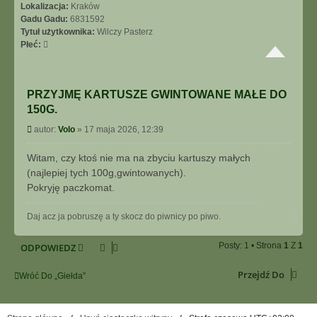
Lokalizacja:
Kraków
Gadu Gadu:
6831592
Tytuł użytkownika:
Wilczy Pasterz
Płeć:
PRZYJMĘ KARTUSZE GWINTOWANE MAŁE DO
150G.
P
autor:
Volo
»
17 maja 2026, 12:39
o
s
Witam, czy ktoś nie ma na zbyciu kartuszy małych
t
(najlepiej tych 100g,gwintowanych).
Pokryję paczkomat.
N
Daj acz ja pobruszę a ty skocz do piwnicy po piwo.
a
g
Posty: 1 • Strona
1
Z
1
ODPOWIEDZ
ó
r
ę
Przejdź Do
Wróć Do „Giełda”