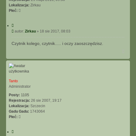
I
Lokalizacja:
Zirkau
E
Płeć:
Z
A
A
C
W
y
P
autor:
Zirkau
»
18 sie 2017, 08:03
A
t
o
N
u
s
Czytnik kolego, czytnik..... i oczy zaoszczędzisz.
S
j
t
N
O
a
W
g
A
ó
N
r
E
ę
Tanto
Administrator
Posty:
1105
Rejestracja:
26 sie 2007, 19:17
Lokalizacja:
Szczecin
Gadu Gadu:
1743064
Płeć:
C