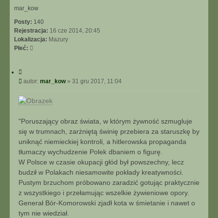
mar_kow
Posty:
140
Rejestracja:
16 cze 2014, 20:45
Lokalizacja:
Mazury
Płeć:
C
y
P
autor:
mar_kow
»
31 gru 2017, 11:04
t
o
u
s
j
t
"Poruszający obraz świata, w którym żywność szmugluje
się w trumnach, zarżniętą świnię przebiera za staruszkę by
uniknąć niemieckiej kontroli, a hitlerowska propaganda
tłumaczy wychudzenie Polek dbaniem o figurę.
W Polsce w czasie okupacji głód był powszechny, lecz
budził w Polakach niesamowite pokłady kreatywności.
Pustym brzuchom próbowano zaradzić gotując praktycznie
z wszystkiego i przełamując wszelkie żywieniowe opory.
Generał Bór-Komorowski zjadł kota w śmietanie i nawet o
tym nie wiedział.