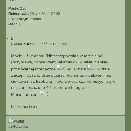
Sikor
Posty:
216
Rejestracja:
29 wrz 2014, 07:38
Lokalizacja:
Radom
Płeć:
C
y
P
autor:
Sikor
»
30 paź 2017, 13:08
t
o
u
s
Macie już w domu "Niezastępowalną w terenie sól
j
t
(przyprawa, konserwant, lekarstwo)" w takiej cienkiej
prostokątnej torebeczce
bo ja mam
Zaczęli rozsyłać drugą część Kuchni Survivalowej. Też
ciekawa i też trzeba ją mieć. Oprócz czarno białych są w
niej zamieszczone 42. kolorowe fotografie.
Mniam, mniam
N
Krótko i na temat.
a
g
ó
r
ę