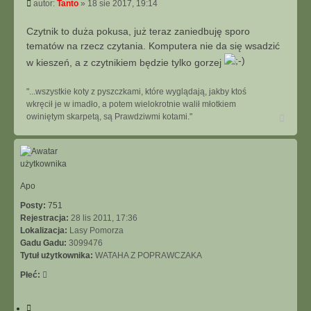
y
P
autor:
Tanto
»
18 sie 2017, 19:14
t
o
u
s
Czytnik to duża pokusa, już teraz zaniedbuję sporo
j
t
tematów na rzecz czytania. Komputera nie da się wsadzić
w kieszeń, a z czytnikiem będzie tylko gorzej
"...wszystkie koty z pyszczkami, które wyglądają, jakby ktoś
wkręcił je w imadło, a potem wielokrotnie walił młotkiem
N
owiniętym skarpetą, są Prawdziwmi kotami."
a
g
ó
r
ę
Apo
Posty:
751
Rejestracja:
28 lis 2011, 17:36
Lokalizacja:
Lasy Pomorza
Gadu Gadu:
3099476
Tytuł użytkownika:
WATAHA Z POPRAWCZAKA
Płeć:
C