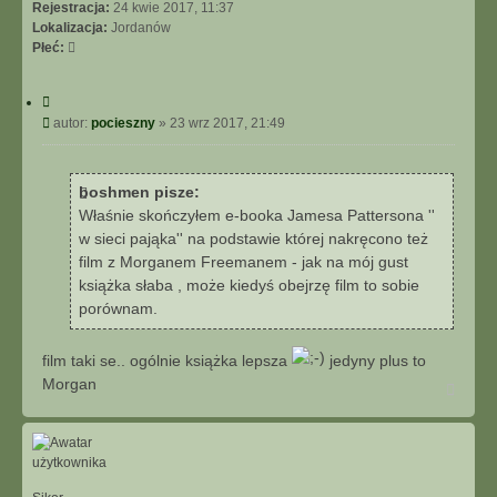
Rejestracja:
24 kwie 2017, 11:37
Lokalizacja:
Jordanów
Płeć:
C
y
P
autor:
pocieszny
»
23 wrz 2017, 21:49
t
o
u
s
j
t
boshmen pisze:
Właśnie skończyłem e-booka Jamesa Pattersona ''
w sieci pająka'' na podstawie której nakręcono też
film z Morganem Freemanem - jak na mój gust
książka słaba , może kiedyś obejrzę film to sobie
porównam.
film taki se.. ogólnie książka lepsza
jedyny plus to
Morgan
N
a
g
ó
r
ę