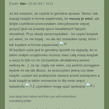
y
P
autor:
Apo
»
20 sie 2017, 16:11
t
o
u
s
Ja też uważam, że czytnik to genialna sprawa. Sama i tak
j
t
kupuję książki w formie papierowej, bo
muszę je mieć
, ale
dzięki czytnikowi przeczytałam zdecydowanie więcej
pozycji (jest na prawdę sporo bezpłatnych fajnych
ebooków). Przy okazji zaoszczędziłam - bo części książek
już wiem, że nie kupię.. no ale też znalazłam tytuły, które i
tak kupiłam w formie papierowej
W każdym razie jest to genialny sposób na wyjazdy, bo w
takim małym urządzonku możesz mieć całą masę książek
a wazy to tyle co nic (oczywiście ultralajtowcy pewno
wyliczą ile...). Ja np. nigdy nie wiem, czy podróż pociągiem
będzie mi się tak dłużyć, że przeczytam jedną czy dwie
książki, czytam też praktycznie zawsze przed zaśnięciem a
brak książki w takim momencie to dla mnie wręcz
katastrofa
Z czytnikiem mogę spać spokojnie
look deep into nature and then you will understand
everything better