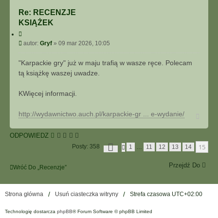
o
Re: RECENZJE
n
KSIĄŻEK
t
a
C
y
k
P
autor:
Gryf
»
09 mar 2026, 10:05
t
t
o
u
u
s
"Karpackie gry" już w maju trafią w wasze ręce. Polecam
j
j
t
tą książkę waszej uwadze.
s
i
KWięcej informacji.
ę
z
G
http://wydawnictwo.auch.pl/karpackie-gr ... e-wydanie/
N
r
a
y
g
ODPOWIEDZ
ó
f
S
r
15
Posty: 358
P
1
…
11
12
13
14
T
ę
O
R
P
O
Przejdź Do
R
Wróć Do „Recenzje”
N
Z
A
E
1
D
5
Strona główna
Usuń ciasteczka witryny
Strefa czasowa
UTC+02:00
N
Z
I
1
A
Technologię dostarcza
phpBB
® Forum Software © phpBB Limited
5