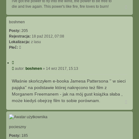
I've got the power to fly into the wind, the power to be free to
N
die and live again. This power's like fire, fire loves to burn!
a
g
ó
boshmen
r
Posty:
205
ę
Rejestracja:
18 paź 2012, 07:08
Lokalizacja:
z lasu
Płeć:
C
y
P
autor:
boshmen
»
14 wrz 2017, 15:13
t
o
u
s
Właśnie skończyłem e-booka Jamesa Pattersona '' w sieci
j
t
pająka'' na podstawie której nakręcono też film z
Morganem Freemanem - jak na mój gust książka słaba ,
może kiedyś obejrzę film to sobie porównam.
N
a
g
ó
r
ę
pocieszny
Posty:
185