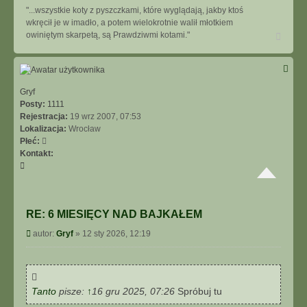
"...wszystkie koty z pyszczkami, które wyglądają, jakby ktoś
wkręcił je w imadło, a potem wielokrotnie walił młotkiem
N
owiniętym skarpetą, są Prawdziwmi kotami."
a
g
ó
r
ę
Gryf
Posty:
1111
Rejestracja:
19 wrz 2007, 07:53
Lokalizacja:
Wrocław
Płeć:
Kontakt:
S
k
o
n
RE: 6 MIESIĘCY NAD BAJKAŁEM
t
a
P
autor:
Gryf
»
12 sty 2026, 12:19
k
o
t
s
u
t
j
s
Tanto
pisze:
↑
16 gru 2025, 07:26
Spróbuj tu
i