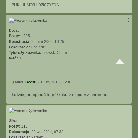
N
BUK, HUMOR i DZICZYZNA
a
g
ó
r
ę
Doczu
Posty:
1285
Rejestracja:
25 mar 2009, 10:25
Lokalizacja:
Czeladź
Tytuł użytkownika:
Litewski Cham
Płeć:
P
autor:
Doczu
»
13 sty 2015, 05:06
o
s
Łatwiej przegibać te pół roku z ekipą niż samemu.
N
t
a
g
ó
r
ę
Sikor
Posty:
216
Rejestracja:
29 wrz 2014, 07:38
Lokalizacja:
Radom