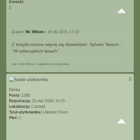
Kontakt:
S
k
o
n
t
P
autor:
Mr. Wilson
»
10 sty 2015, 17:43
a
o
k
s
Z książki można więcej się dowiedzieć. Sylvain Tesson -
t
t
''W syberyjskich lasach''.
u
j
N
s
Las moim domem i najlepszym przyjacielem
a
i
g
ę
ó
z
r
M
ę
Doczu
r
Posty:
1285
.
Rejestracja:
25 mar 2009, 10:25
W
Lokalizacja:
Czeladź
i
Tytuł użytkownika:
Litewski Cham
l
Płeć:
s
o
n