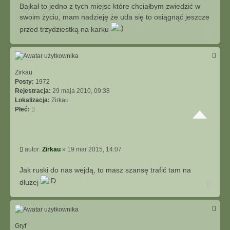
s
Bajkał to jedno z tych miejsc które chciałbym zwiedzić w
t
swoim życiu, mam nadzieję że uda się to osiągnąć jeszcze
przed trzydziestką na karku
N
a
g
ó
r
ę
Zirkau
Posty:
1972
Rejestracja:
29 maja 2010, 09:38
Lokalizacja:
Zirkau
Płeć:
P
autor:
Zirkau
»
19 mar 2015, 14:07
o
s
Jak ruski do nas wejdą, to masz szansę trafić tam na
t
dłużej
N
a
g
ó
r
ę
Gryf