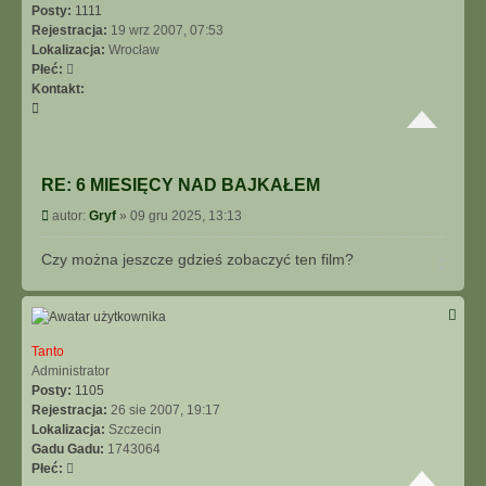
Posty:
1111
Rejestracja:
19 wrz 2007, 07:53
Lokalizacja:
Wrocław
Płeć:
Kontakt:
S
k
o
n
RE: 6 MIESIĘCY NAD BAJKAŁEM
t
a
P
autor:
Gryf
»
09 gru 2025, 13:13
k
o
t
s
Czy można jeszcze gdzieś zobaczyć ten film?
N
u
t
a
j
g
s
ó
i
r
ę
ę
Tanto
z
Administrator
G
Posty:
1105
r
Rejestracja:
26 sie 2007, 19:17
y
Lokalizacja:
Szczecin
f
Gadu Gadu:
1743064
Płeć: