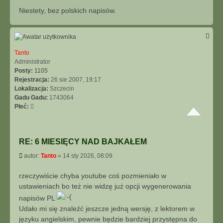
ę
Niestety, bez polskich napisów.
N
z
a
G
g
r
ó
y
r
f
ę
Tanto
Administrator
Posty:
1105
Rejestracja:
26 sie 2007, 19:17
Lokalizacja:
Szczecin
Gadu Gadu:
1743064
Płeć:
RE: 6 MIESIĘCY NAD BAJKAŁEM
P
autor:
Tanto
»
14 sty 2026, 08:09
o
s
rzeczywiście chyba youtube coś pozmieniało w
t
ustawieniach bo też nie widzę już opcji wygenerowania
napisów PL
Udało mi się znaleźć jeszcze jedną wersję, z lektorem w
języku angielskim, pewnie będzie bardziej przystępna do