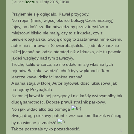
P
autor:
Doczu
»
12 sty 2015, 10:30
o
s
Przyjemnie się oglądało. Kawał przygody.
t
No i rejon (mniej więcej okolice Bolszyj Czeremszanyj)
fajny, bo dość rzadko odwiedzany przez turystów, a i
miejscowi blisko nie mają, czy to z Irkucka, czy z
Siewierobajkalska. Swoją drogą to zastanawia mnie czemu
autor nie startował z Siewierobajkalska - jednak znacznie
bliżej jechać po lodzie stamtąd niż z Irkucka, ale tu pewnie
jakieś względy nad tym zaważyły.
Trochę koliło w serce, że nie udało mi się właśnie tych
rejonów Bajkału zwiedzić, choć były w planach. Tam
jeszcze kawał dzikości można zaznać.
A sama staja w której Autor bytował, dość luksusowa jak
na rejony Przybajkala.
Niemniej kawał fajnej przygody i nie każdy wytrzymałby tak
długą samotność. Dobrze prawił strażnik parkowy.
No i jak widać alko tez pomaga
Swoją drogą ciekawy patent z wrzucaniem flaszek w śnieg
by na wiosnę je znaleźć
Tak ze pozostaje tylko pozazdrościć.
N
a