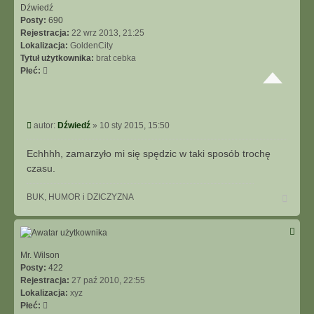
ę
Dźwiedź
Posty:
690
Rejestracja:
22 wrz 2013, 21:25
Lokalizacja:
GoldenCity
Tytuł użytkownika:
brat cebka
Płeć:
P
autor:
Dźwiedź
»
10 sty 2015, 15:50
o
s
Echhhh, zamarzyło mi się spędzic w taki sposób trochę
t
czasu.
N
BUK, HUMOR i DZICZYZNA
a
g
ó
r
ę
Mr. Wilson
Posty:
422
Rejestracja:
27 paź 2010, 22:55
Lokalizacja:
xyz
Płeć: