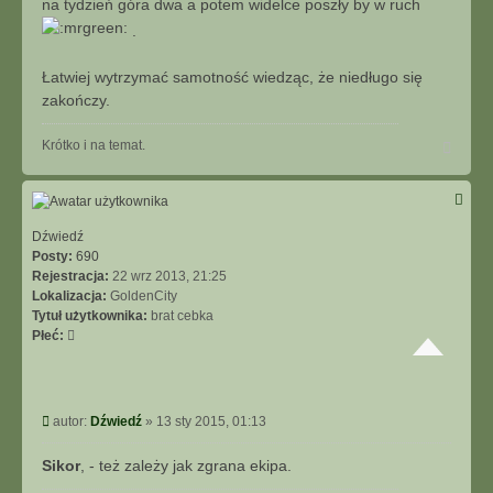
na tydzień góra dwa a potem widelce poszły by w ruch
.
Łatwiej wytrzymać samotność wiedząc, że niedługo się
zakończy.
N
Krótko i na temat.
a
g
ó
r
ę
Dźwiedź
Posty:
690
Rejestracja:
22 wrz 2013, 21:25
Lokalizacja:
GoldenCity
Tytuł użytkownika:
brat cebka
Płeć:
P
autor:
Dźwiedź
»
13 sty 2015, 01:13
o
s
Sikor
, - też zależy jak zgrana ekipa.
t