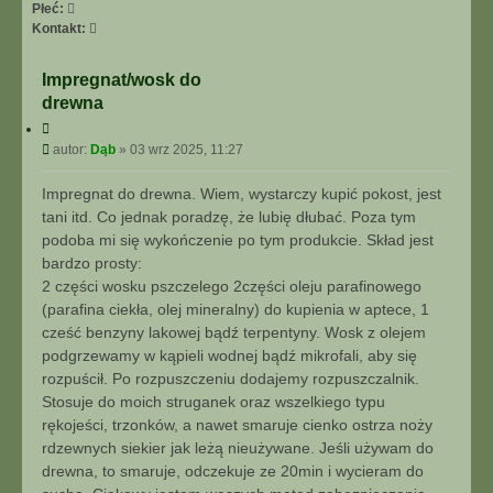
I
Płeć:
E
S
Kontakt:
Z
k
A
o
Impregnat/wosk do
A
n
drewna
W
t
A
a
C
N
y
k
P
autor:
Dąb
»
03 wrz 2025, 11:27
t
S
t
o
u
O
u
s
Impregnat do drewna. Wiem, wystarczy kupić pokost, jest
j
W
j
t
tani itd. Co jednak poradzę, że lubię dłubać. Poza tym
A
s
podoba mi się wykończenie po tym produkcie. Skład jest
N
i
bardzo prosty:
E
ę
2 części wosku pszczelego 2części oleju parafinowego
z
D
(parafina ciekła, olej mineralny) do kupienia w aptece, 1
ą
cześć benzyny lakowej bądź terpentyny. Wosk z olejem
b
podgrzewamy w kąpieli wodnej bądź mikrofali, aby się
rozpuścił. Po rozpuszczeniu dodajemy rozpuszczalnik.
Stosuje do moich struganek oraz wszelkiego typu
rękojeści, trzonków, a nawet smaruje cienko ostrza noży
rdzewnych siekier jak leżą nieużywane. Jeśli używam do
drewna, to smaruje, odczekuje ze 20min i wycieram do