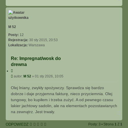
a
g
ó
r
ę
M 52
Posty:
12
Rejestracja:
30 sty 2015, 20:53
Lokalizacja:
Warszawa
Re: Impregnat/wosk do
drewna
C
y
P
autor:
M 52
»
01 sty 2026, 10:05
t
o
u
s
Olej lniany, zwykły spożywczy. Sprawdza się bardzo
j
t
dobrze i daje przyjemna fakturę, nieco przyciemnia. Olej
tungowy, bo kupiłem i trzeba zużyć. A od pewnego czasu
lakier jachtowy sadolin, ale na elementach pozostawianych
na zewnątrz. Jest trwały.
N
a
g
ODPOWIEDZ
Posty: 3 • Strona
1
Z
1
ó