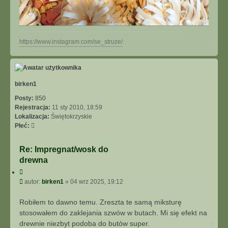
N
https://www.instagram.com/se_struze/
a
g
ó
r
ę
birken1
Posty:
850
Rejestracja:
11 sty 2010, 18:59
Lokalizacja:
Świętokrzyskie
Płeć:
Re: Impregnat/wosk do
drewna
C
y
P
autor:
birken1
»
04 wrz 2025, 19:12
t
o
u
s
Robiłem to dawno temu. Zreszta te samą miksturę
j
t
stosowałem do zaklejania szwów w butach. Mi się efekt na
drewnie niezbyt podoba do butów super.
N