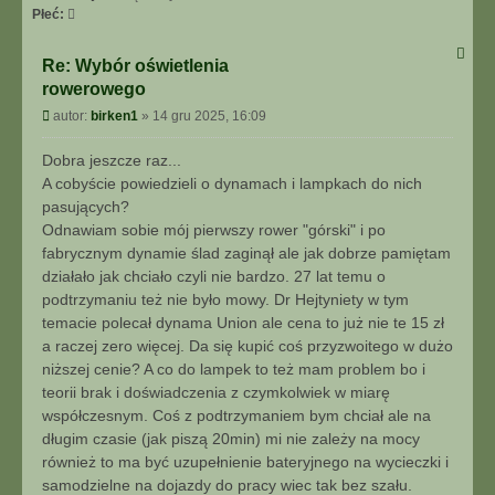
Płeć:
Re: Wybór oświetlenia
rowerowego
P
autor:
birken1
»
14 gru 2025, 16:09
o
s
Dobra jeszcze raz...
t
A cobyście powiedzieli o dynamach i lampkach do nich
pasujących?
Odnawiam sobie mój pierwszy rower "górski" i po
fabrycznym dynamie ślad zaginął ale jak dobrze pamiętam
działało jak chciało czyli nie bardzo. 27 lat temu o
podtrzymaniu też nie było mowy. Dr Hejtyniety w tym
temacie polecał dynama Union ale cena to już nie te 15 zł
a raczej zero więcej. Da się kupić coś przyzwoitego w dużo
niższej cenie? A co do lampek to też mam problem bo i
teorii brak i doświadczenia z czymkolwiek w miarę
współczesnym. Coś z podtrzymaniem bym chciał ale na
długim czasie (jak piszą 20min) mi nie zależy na mocy
również to ma być uzupełnienie bateryjnego na wycieczki i
samodzielne na dojazdy do pracy wiec tak bez szału.