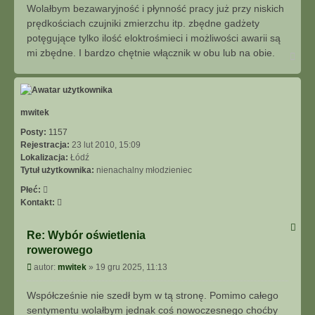
Wolałbym bezawaryjność i płynność pracy już przy niskich
prędkościach czujniki zmierzchu itp. zbędne gadżety
potęgujące tylko ilość eloktrośmieci i możliwości awarii są
mi zbędne. I bardzo chętnie włącznik w obu lub na obie.
N
a
g
ó
r
ę
mwitek
Posty:
1157
Rejestracja:
23 lut 2010, 15:09
Lokalizacja:
Łódź
Tytuł użytkownika:
nienachalny młodzieniec
Płeć:
S
Kontakt:
k
o
Re: Wybór oświetlenia
n
rowerowego
t
a
P
autor:
mwitek
»
19 gru 2025, 11:13
k
o
t
s
Współcześnie nie szedł bym w tą stronę. Pomimo całego
u
t
sentymentu wolałbym jednak coś nowoczesnego choćby