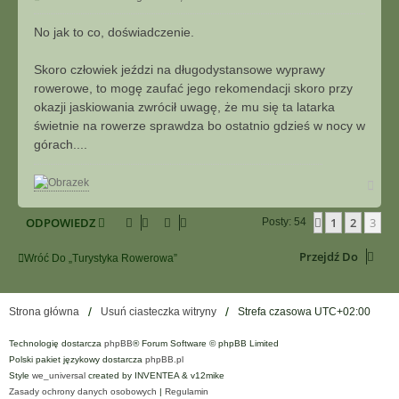
k
o
t
s
No jak to co, doświadczenie.
u
t
j
Skoro człowiek jeździ na długodystansowe wyprawy
s
rowerowe, to mogę zaufać jego rekomendacji skoro przy
i
okazji jaskiowania zwrócił uwagę, że mu się ta latarka
ę
z
świetnie na rowerze sprawdza bo ostatnio gdzieś w nocy w
m
górach....
w
i
N
t
a
e
g
k
ODPOWIEDZ
1
2
3
Poprzednia
Posty: 54
ó
r
ę
Przejdź Do
Wróć Do „Turystyka Rowerowa”
Strona główna
Usuń ciasteczka witryny
Strefa czasowa
UTC+02:00
Technologię dostarcza
phpBB
® Forum Software © phpBB Limited
Polski pakiet językowy dostarcza
phpBB.pl
Style
we_universal
created by INVENTEA & v12mike
Zasady ochrony danych osobowych
|
Regulamin