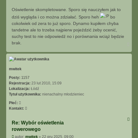
Oświetlenie skompletowane. Sporo się nauczyłem jak to
dziś wygląda i co można zdziałać. Sporo heh
bo
cokolwiek od zera to już sporo. Dynamo kupiłem chyba
tandetne ale to trzeba najpierw pojeździć żeby ocenić,
suchy test to nie odpowiedź no i porównania wciąż będzie
brak.
N
a
g
ó
r
ę
mwitek
Posty:
1157
Rejestracja:
23 lut 2010, 15:09
Lokalizacja:
Łódź
Tytuł użytkownika:
nienachalny młodzieniec
Płeć:
S
Kontakt:
k
o
Re: Wybór oświetlenia
n
rowerowego
t
a
P
autor:
mwitek
»
22 gru 2025, 09:00