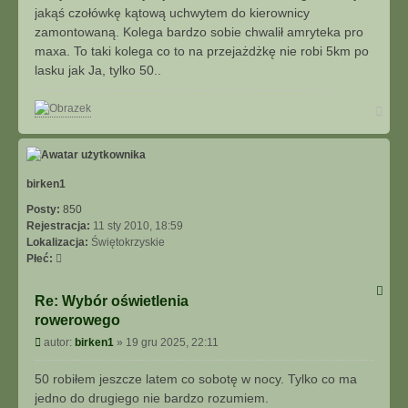
j
jakąś czołówkę kątową uchwytem do kierownicy
s
zamontowaną. Kolega bardzo sobie chwalił amryteka pro
i
maxa. To taki kolega co to na przejażdżkę nie robi 5km po
ę
z
lasku jak Ja, tylko 50..
m
w
N
i
a
t
g
e
ó
k
r
ę
birken1
Posty:
850
Rejestracja:
11 sty 2010, 18:59
Lokalizacja:
Świętokrzyskie
Płeć:
Re: Wybór oświetlenia
rowerowego
P
autor:
birken1
»
19 gru 2025, 22:11
o
s
50 robiłem jeszcze latem co sobotę w nocy. Tylko co ma
t
jedno do drugiego nie bardzo rozumiem.