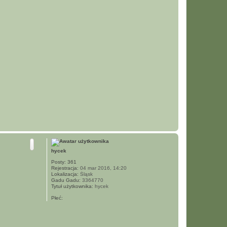
N
a
g
ó
hycek
r
ę
Posty:
361
Rejestracja:
04 mar 2016, 14:20
Lokalizacja:
Śląsk
Gadu Gadu:
3364770
Tytuł użytkownika:
hycek
Płeć: