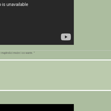
mądrości może i co warte. ''