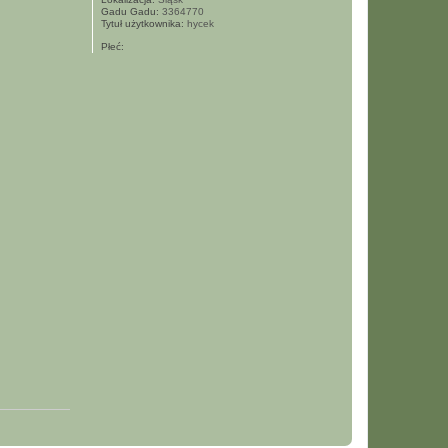
Gadu Gadu:
3364770
Tytuł użytkownika:
hycek
Płeć:
N
a