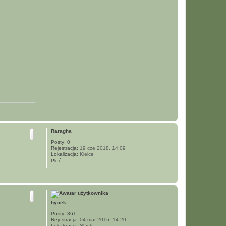
N
a
g
Raragha
ó
Posty:
0
r
Rejestracja:
19 cze 2018, 14:09
ę
Lokalizacja:
Kielce
Płeć:
N
a
g
ó
hycek
r
ę
Posty:
361
Rejestracja:
04 mar 2016, 14:20
Lokalizacja:
Śląsk