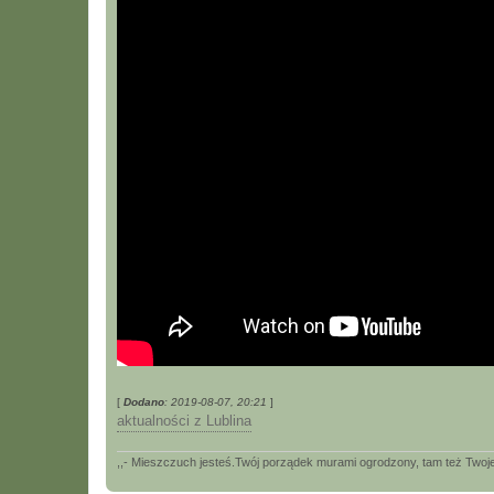
[
Dodano
: 2019-08-07, 20:21
]
aktualności z Lublina
,,- Mieszczuch jesteś.Twój porządek murami ogrodzony, tam też Twoje 