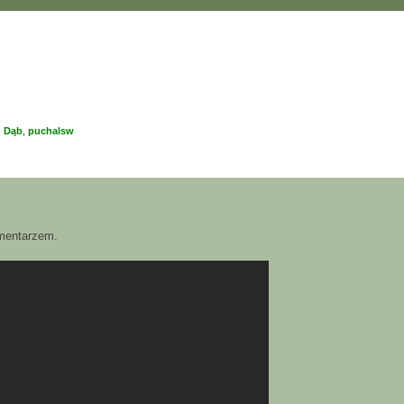
,
Dąb
,
puchalsw
wanie zaawansowane
omentarzem.