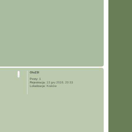
N
a
g
Olo23l
ó
Posty:
1
r
Rejestracja:
13 gru 2016, 20:33
ę
Lokalizacja:
Kraków