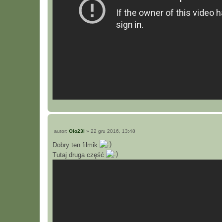
P
autor:
Olo23l
»
22 gru 2016, 13:48
o
s
Dobry ten filmik
t
Tutaj druga część