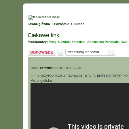
Strona główna
Pozostałe
Humor
Ciekawe linki
Moderatorzy:
Morg
,
GawroN
,
thrackan
,
Abscessus Perianalis
,
Valdi
Szukaj
Wyszuki
ODPOWIEDZ
P
autor:
kermitttt
»
16 gru 2016, 12:35
o
s
Filmy przyrodnicze z naprawdę fajnym, profesjonalnym k
t
Po angielsku: