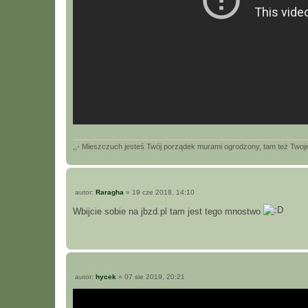
,,- Mieszczuch jesteś.Twój porządek murami ogrodzony, tam też Twoje 
P
autor:
Raragha
»
19 cze 2018, 14:10
o
s
Wbijcie sobie na jbzd.pl tam jest tego mnostwo
t
P
autor:
hycek
»
07 sie 2019, 20:21
o
s
t