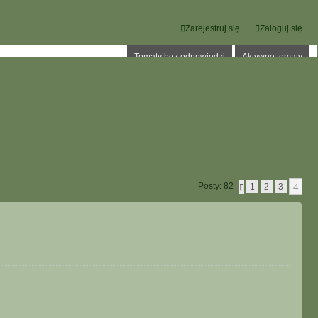
Zarejestruj się
Zaloguj się
Tematy bez odpowiedzi
Aktywne tematy
4
Posty: 82
P
1
2
3
O
P
R
Z
E
D
N
I
A