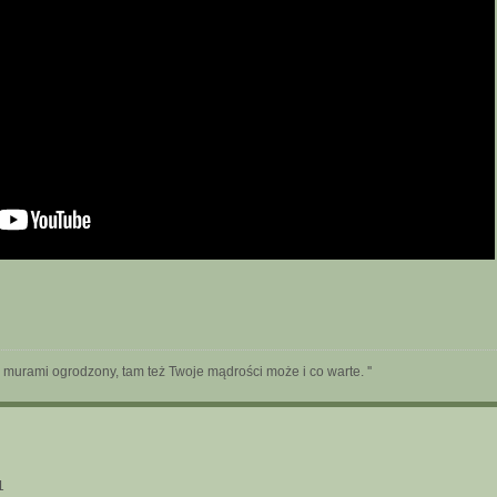
 murami ogrodzony, tam też Twoje mądrości może i co warte. ''
1