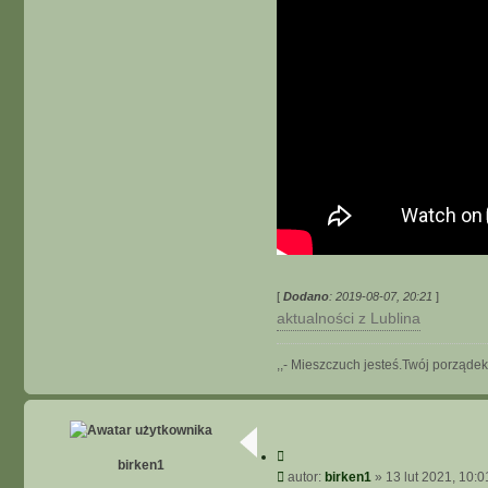
[
Dodano
: 2019-08-07, 20:21
]
aktualności z Lublina
,,- Mieszczuch jesteś.Twój porządek
C
birken1
y
P
autor:
birken1
»
13 lut 2021, 10:0