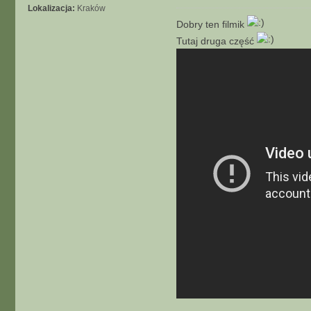
t
o
Lokalizacja:
Kraków
u
s
Dobry ten filmik
j
t
Tutaj druga część