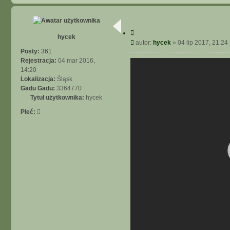
C
hycek
y
P
autor:
hycek
»
04 lip 2017, 21:24
t
o
Posty:
361
u
s
Rejestracja:
04 mar 2016,
j
t
14:20
Lokalizacja:
Śląsk
Gadu Gadu:
3364770
Tytuł użytkownika:
hycek
Płeć: