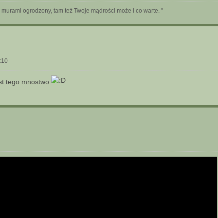
 murami ogrodzony, tam też Twoje mądrości może i co warte. ''
:10
jest tego mnostwo