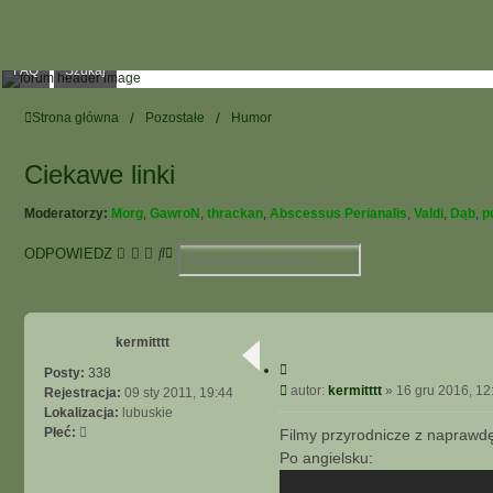
FAQ
Szukaj
Strona główna
Pozostałe
Humor
Ciekawe linki
Moderatorzy:
Morg
,
GawroN
,
thrackan
,
Abscessus Perianalis
,
Valdi
,
Dąb
,
p
S
W
ODPOWIEDZ
z
Y
u
S
k
Z
a
U
kermitttt
j
K
C
I
Posty:
338
y
P
autor:
kermitttt
»
16 gru 2016, 12
W
Rejestracja:
09 sty 2011, 19:44
t
o
A
Lokalizacja:
lubuskie
u
s
N
Płeć:
Filmy przyrodnicze z naprawd
j
t
I
Po angielsku:
E
Z