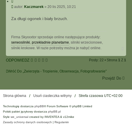
C
y
P
autor:
Kaczmarek
»
20 lis 2025, 10:21
t
o
u
s
Za długi ogonek i biały brzuch.
j
t
Firma Skyxxxtor sprzedaje online następujące produkty:
serwosilniki
,
przekładnie planetarne
, silniki wrzecionowe,
N
silniki krokowe. W razie potrzeby można je nabyć online.
a
g
ODPOWIEDZ
Posty: 22 • Strona
1
Z
1
ó
r
ę
Wróć Do „Zwierzęta - Tropienie, Obserwacja, Fotografowanie”
Przejdź Do
Strona główna
Usuń ciasteczka witryny
Strefa czasowa
UTC+02:00
Technologię dostarcza
phpBB
® Forum Software © phpBB Limited
Polski pakiet językowy dostarcza
phpBB.pl
Style
we_universal
created by INVENTEA & v12mike
Zasady ochrony danych osobowych
|
Regulamin