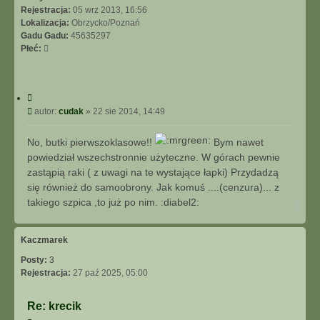
Rejestracja:
05 wrz 2013, 16:56
Lokalizacja:
Obrzycko/Poznań
Gadu Gadu:
45635297
Płeć:
C
y
P
autor:
cudak
»
22 sie 2014, 14:49
t
o
u
s
No, butki pierwszoklasowe!!
Bym nawet
j
t
powiedział wszechstronnie użyteczne. W górach pewnie
zastąpią raki ( z uwagi na te wystające łapki) Przydadzą
się również do samoobrony. Jak komuś ....(cenzura)... z
takiego szpica ,to już po nim. :diabel2:
N
a
g
ó
Kaczmarek
r
Posty:
3
ę
Rejestracja:
27 paź 2025, 05:00
Re: krecik