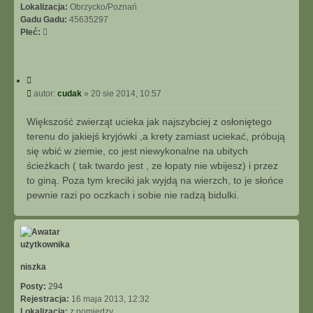
Lokalizacja:
Obrzycko/Poznań
Gadu Gadu:
45635297
Płeć:
C
y
P
autor:
cudak
»
20 sie 2014, 10:57
t
o
u
s
Większość zwierząt ucieka jak najszybciej z osłoniętego
j
t
terenu do jakiejś kryjówki ,a krety zamiast uciekać, próbują
się wbić w ziemie, co jest niewykonalne na ubitych
ścieżkach ( tak twardo jest , ze łopaty nie wbijesz) i przez
to giną. Poza tym kreciki jak wyjdą na wierzch, to je słońce
pewnie razi po oczkach i sobie nie radzą bidulki.
N
a
g
ó
r
ę
niszka
Posty:
294
Rejestracja:
16 maja 2013, 12:32
Lokalizacja:
z pomiędzy