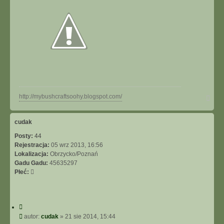
h
y
N
http://mybushcraftsoohy.blogspot.com/
a
g
ó
cudak
r
Posty:
44
ę
Rejestracja:
05 wrz 2013, 16:56
Lokalizacja:
Obrzycko/Poznań
Gadu Gadu:
45635297
Płeć:
C
y
P
autor:
cudak
»
21 sie 2014, 15:44
t