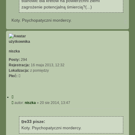
stanowić dla kretów na powierzchni ziemi
zagrożenie potencjalną śmiercią?(...)
Koty. Psychopatyczni mordercy.
N
a
g
ó
r
ę
niszka
Posty:
294
Rejestracja:
16 maja 2013, 12:32
Lokalizacja:
z pomiędzy
Płeć:
C
y
P
autor:
niszka
»
20 sie 2014, 13:47
t
o
u
s
j
t
tre33 pisze:
Koty. Psychopatyczni mordercy.