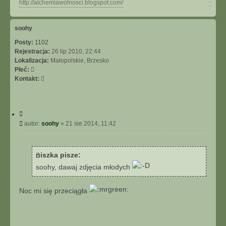
N
http://alchemiawolnosci.blogspot.com/
a
g
ó
soohy
r
Posty:
1102
ę
Rejestracja:
26 lip 2010, 22:44
Lokalizacja:
Małopolskie, Brzesko
Płeć:
S
Kontakt:
k
o
n
C
t
y
P
autor:
soohy
»
21 sie 2014, 11:42
a
t
o
k
u
s
t
j
t
u
niszka pisze:
j
soohy, dawaj zdjęcia młodych
s
i
ę
Noc mi się przeciągła
z
s
o
o