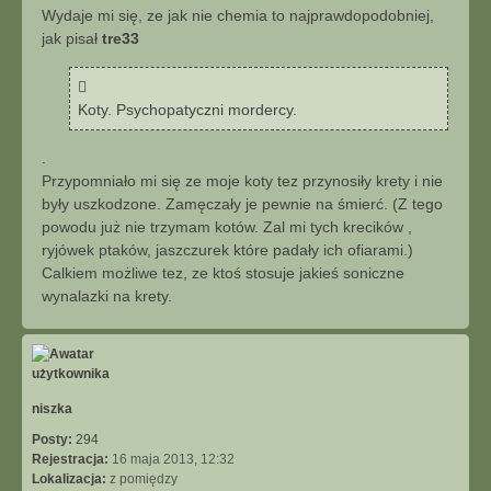
u
s
Wydaje mi się, ze jak nie chemia to najprawdopodobniej,
j
t
jak pisał
tre33
Koty. Psychopatyczni mordercy.
.
Przypomniało mi się ze moje koty tez przynosiły krety i nie
były uszkodzone. Zamęczały je pewnie na śmierć. (Z tego
powodu już nie trzymam kotów. Zal mi tych krecików ,
ryjówek ptaków, jaszczurek które padały ich ofiarami.)
Calkiem możliwe tez, ze ktoś stosuje jakieś soniczne
wynalazki na krety.
N
a
g
ó
r
ę
niszka
Posty:
294
Rejestracja:
16 maja 2013, 12:32
Lokalizacja:
z pomiędzy