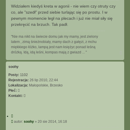
u
s
Widziałem kiedyś kreta w agonii - nie wiem czy otruty czy
j
t
co, ale "szedł" przed siebie turlając się po prostu. I w
pewnym momencie legł na plecach i już nie miał siły się
przekręcić na brzuch. Tak padł.
"Nie ma nikt na świecie domu jak my mamy, jest zielony
latem , zimą śnieżnobiały, mamy dach z gałęzi, z mchu
miękkiego łóżko, lampą jest nam księżyc ponad leśną
N
dróżką. Idą, idą leśni, kompas mają z gwiazd ... "
a
g
ó
soohy
r
Posty:
1102
ę
Rejestracja:
26 lip 2010, 22:44
Lokalizacja:
Małopolskie, Brzesko
Płeć:
S
Kontakt:
k
o
n
C
t
y
P
autor:
soohy
»
20 sie 2014, 16:18
a
t
o
k