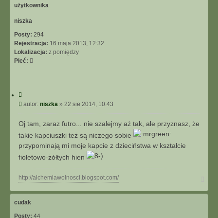
r
ę
niszka
Posty:
294
Rejestracja:
16 maja 2013, 12:32
Lokalizacja:
z pomiędzy
Płeć:
C
y
P
autor:
niszka
»
22 sie 2014, 10:43
t
o
u
s
Oj tam, zaraz futro... nie szalejmy aż tak, ale przyznasz, że
j
t
takie kapciuszki też są niczego sobie
przypominają mi moje kapcie z dzieciństwa w kształcie
fioletowo-żółtych hien
N
http://alchemiawolnosci.blogspot.com/
a
g
ó
cudak
r
Posty:
44
ę