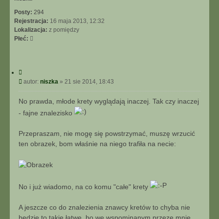
Posty:
294
Rejestracja:
16 maja 2013, 12:32
Lokalizacja:
z pomiędzy
Płeć:
C
y
P
autor:
niszka
»
21 sie 2014, 18:43
t
o
u
s
No prawda, młode krety wyglądają inaczej. Tak czy inaczej
j
t
- fajne znalezisko
Przepraszam, nie mogę się powstrzymać, muszę wrzucić
ten obrazek, bom właśnie na niego trafiła na necie:
No i już wiadomo, na co komu "całe" krety
A jeszcze co do znalezienia znawcy kretów to chyba nie
będzie to takie łatwe, bo we wspominanym przeze mnie