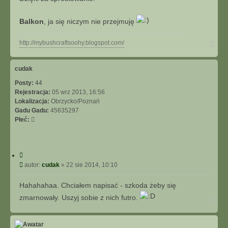
s
i
Balkon
, ja się niczym nie przejmuję
ę
z
s
N
http://mybushcraftsoohy.blogspot.com/
o
a
o
g
ó
h
cudak
r
y
Posty:
44
ę
Rejestracja:
05 wrz 2013, 16:56
Lokalizacja:
Obrzycko/Poznań
Gadu Gadu:
45635297
Płeć:
C
y
P
autor:
cudak
»
22 sie 2014, 10:10
t
o
u
s
Hahahahaa. Chciałem napisać - szkoda żeby się
j
t
zmarnowały. Uszyj sobie z nich futro.
N
a
g
ó