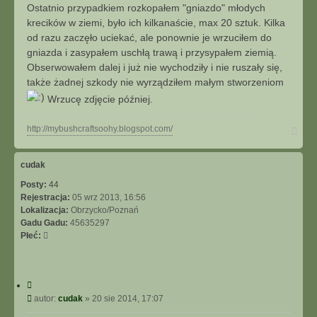
u
s
t
Ostatnio przypadkiem rozkopałem "gniazdo" młodych
j
t
u
krecików w ziemi, było ich kilkanaście, max 20 sztuk. Kilka
j
od razu zaczęło uciekać, ale ponownie je wrzuciłem do
s
gniazda i zasypałem uschłą trawą i przysypałem ziemią.
i
Obserwowałem dalej i już nie wychodziły i nie ruszały się,
ę
także żadnej szkody nie wyrządziłem małym stworzeniom
z
s
Wrzucę zdjęcie później.
o
o
N
http://mybushcraftsoohy.blogspot.com/
h
a
y
g
ó
cudak
r
Posty:
44
ę
Rejestracja:
05 wrz 2013, 16:56
Lokalizacja:
Obrzycko/Poznań
Gadu Gadu:
45635297
Płeć:
C
y
P
autor:
cudak
»
20 sie 2014, 17:07
t
o