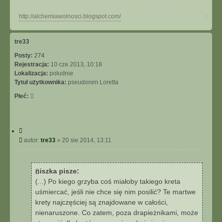
N
http://alchemiawolnosci.blogspot.com/
a
g
ó
tre33
r
Posty:
274
ę
Rejestracja:
10 cze 2013, 10:18
Lokalizacja:
południe
Tytuł użytkownika:
pseudonim Loretta
Płeć:
C
y
P
autor:
tre33
»
20 sie 2014, 13:11
t
o
u
s
j
t
niszka pisze:
(...) Po kiego grzyba coś miałoby takiego kreta
uśmiercać, jeśli nie chce się nim posilić? Te martwe
krety najczęściej są znajdowane w całości,
nienaruszone. Co zatem, poza drapieżnikami, może