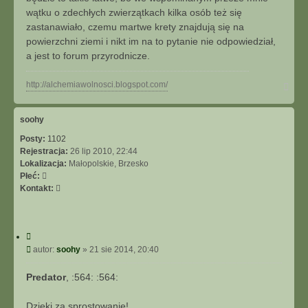
wątku o zdechłych zwierzątkach kilka osób też się
zastanawiało, czemu martwe krety znajdują się na
powierzchni ziemi i nikt im na to pytanie nie odpowiedział,
a jest to forum przyrodnicze.
N
http://alchemiawolnosci.blogspot.com/
a
g
ó
soohy
r
Posty:
1102
ę
Rejestracja:
26 lip 2010, 22:44
Lokalizacja:
Małopolskie, Brzesko
Płeć:
S
Kontakt:
k
o
n
C
t
y
P
autor:
soohy
»
21 sie 2014, 20:40
a
t
o
k
u
s
t
Predator
, :564: :564:
j
t
u
j
Dzięki za sprostowanie!