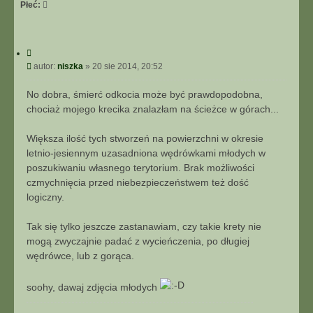
Płeć:
C
y
P
autor:
niszka
»
20 sie 2014, 20:52
t
o
u
s
No dobra, śmierć odkocia może być prawdopodobna,
j
t
chociaż mojego krecika znalazłam na ścieżce w górach...
Większa ilość tych stworzeń na powierzchni w okresie
letnio-jesiennym uzasadniona wędrówkami młodych w
poszukiwaniu własnego terytorium. Brak możliwości
czmychnięcia przed niebezpieczeństwem też dość
logiczny.
Tak się tylko jeszcze zastanawiam, czy takie krety nie
mogą zwyczajnie padać z wycieńczenia, po długiej
wędrówce, lub z gorąca.
soohy, dawaj zdjęcia młodych