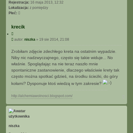
N
Rejestracja:
16 maja 2013, 12:32
I
Lokalizacja:
z pomiędzy
E
Płeć:
Z
A
krecik
A
C
W
y
P
A
autor:
niszka
»
19 sie 2014, 21:08
t
o
N
u
s
S
Zrobiłam zdjęcie zdechłego kreta na ostatnim wypadzie.
j
t
O
Niby nic nadzwyczajnego, często się takie widuje... No
W
właśnie. Spoglądając na nie teraz naszło mnie
A
spontaniczne zastanowienie, dlaczego właściwie krety tak
N
często można spotkać gdzieś, na środku ścieżki, do góry
E
kołami? Dysponuje ktoś wiedzą w tym zakresie?
N
http://alchemiawolnosci.blogspot.com/
a
g
ó
r
ę
niszka