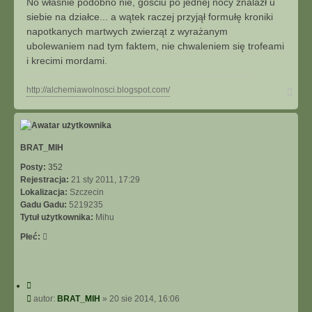
No właśnie podobno nie, gościu po jednej nocy znalazł u
j
t
siebie na działce... a wątek raczej przyjął formułę kroniki
napotkanych martwych zwierząt z wyrażanym
ubolewaniem nad tym faktem, nie chwaleniem się trofeami
i krecimi mordami.
N
http://alchemiawolnosci.blogspot.com/
a
g
ó
r
ę
BRAT_MIH
Posty:
352
Rejestracja:
21 sty 2011, 17:29
Lokalizacja:
Szczecin
Gadu Gadu:
5219235
Tytuł użytkownika:
Mihu
Płeć:
C
y
P
autor:
BRAT_MIH
»
20 sie 2014, 16:06
t
o