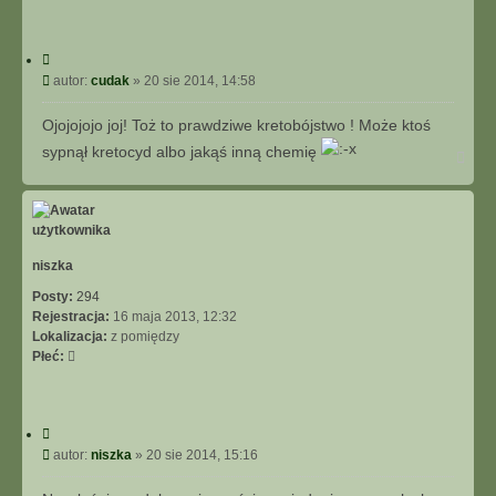
C
y
P
autor:
cudak
»
20 sie 2014, 14:58
t
o
u
s
Ojojojojo joj! Toż to prawdziwe kretobójstwo ! Może ktoś
j
t
sypnął kretocyd albo jakąś inną chemię
N
a
g
ó
r
ę
niszka
Posty:
294
Rejestracja:
16 maja 2013, 12:32
Lokalizacja:
z pomiędzy
Płeć:
C
y
P
autor:
niszka
»
20 sie 2014, 15:16
t
o
u
s