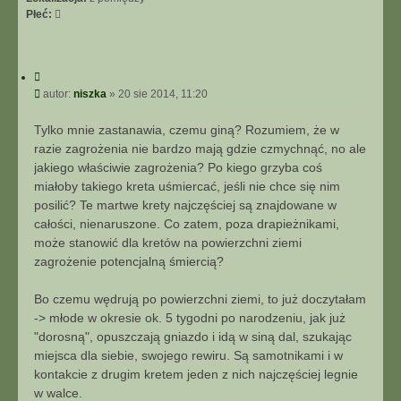
Płeć:
C
y
P
autor:
niszka
»
20 sie 2014, 11:20
t
o
u
s
Tylko mnie zastanawia, czemu giną? Rozumiem, że w
j
t
razie zagrożenia nie bardzo mają gdzie czmychnąć, no ale
jakiego właściwie zagrożenia? Po kiego grzyba coś
miałoby takiego kreta uśmiercać, jeśli nie chce się nim
posilić? Te martwe krety najczęściej są znajdowane w
całości, nienaruszone. Co zatem, poza drapieżnikami,
może stanowić dla kretów na powierzchni ziemi
zagrożenie potencjalną śmiercią?
Bo czemu wędrują po powierzchni ziemi, to już doczytałam
-> młode w okresie ok. 5 tygodni po narodzeniu, jak już
"dorosną", opuszczają gniazdo i idą w siną dal, szukając
miejsca dla siebie, swojego rewiru. Są samotnikami i w
kontakcie z drugim kretem jeden z nich najczęściej legnie
w walce.