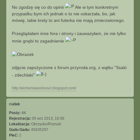
No zgodzę się co do opinii
Ale w tym konkretnym
przypadku bym ich jednak o to nie oskarżała, bo, jak
mówię, takie krety to ani futerka nie mają zmierzwionego.
Przeglądałam inne fora i strony i zauważyłam, że nie tylko
mnie gnębi to zagadnienie
zdjęcie zapożyczone z forum.przyroda.org, z wątku "Ssaki
- zdechlaki"
N
http://alchemiawolnosci.blogspot.com/
a
g
ó
cudak
r
Posty:
44
ę
Rejestracja:
05 wrz 2013, 16:56
Lokalizacja:
Obrzycko/Poznań
Gadu Gadu:
45635297
Płeć: