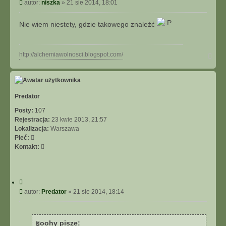
y
P
autor:
niszka
»
21 sie 2014, 18:01
t
o
u
s
Nie wiem niestety, gdzie takowego znaleźć
j
t
N
http://alchemiawolnosci.blogspot.com/
a
g
ó
r
ę
Predator
Posty:
107
Rejestracja:
23 kwie 2013, 21:57
Lokalizacja:
Warszawa
Płeć:
S
Kontakt:
k
o
n
C
t
y
P
autor:
Predator
»
21 sie 2014, 18:14
a
t
o
k
u
s
t
j
t
u
soohy pisze: