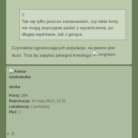
o
u
s
j
t
Tak się tylko jeszcze zastanawiam, czy takie krety
nie mogą zwyczajnie padać z wycieńczenia, po
długiej wędrówce, lub z gorąca.
Czynników ograniczających populacje, na pewno jest
dużo. Trza by zapytać jakiegoś kretologa
N
a
g
ó
r
ę
niszka
Posty:
294
Rejestracja:
16 maja 2013, 12:32
Lokalizacja:
z pomiędzy
Płeć:
C