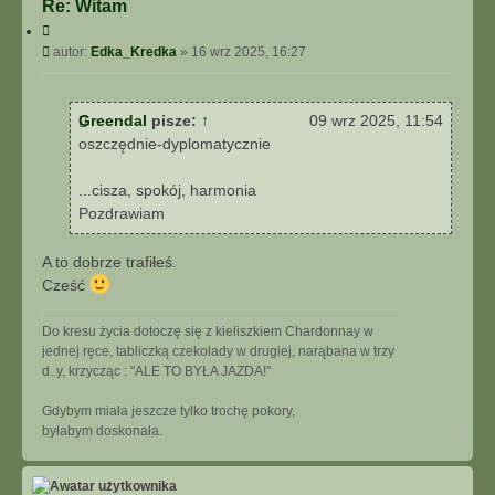
Re: Witam
C
y
P
autor:
Edka_Kredka
»
16 wrz 2025, 16:27
t
o
u
s
j
t
Greendal
pisze:
↑
09 wrz 2025, 11:54
oszczędnie-dyplomatycznie
...cisza, spokój, harmonia
Pozdrawiam
A to dobrze trafiłeś.
Cześć
Do kresu życia dotoczę się z kieliszkiem Chardonnay w
jednej ręce, tabliczką czekolady w drugiej, narąbana w trzy
d..y, krzycząc : "ALE TO BYŁA JAZDA!"
Gdybym miała jeszcze tylko trochę pokory,
N
byłabym doskonała.
a
g
ó