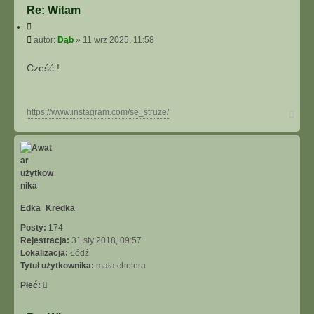
o
Re: Witam
n
C
t
y
P
autor:
Dąb
»
11 wrz 2025, 11:58
a
t
o
k
u
s
t
Cześć !
j
t
u
j
s
N
https://www.instagram.com/se_struze/
i
a
ę
g
z
ó
D
r
ą
ę
b
Edka_Kredka
Posty:
174
Rejestracja:
31 sty 2018, 09:57
Lokalizacja:
Łódź
Tytuł użytkownika:
mała cholera
Płeć: