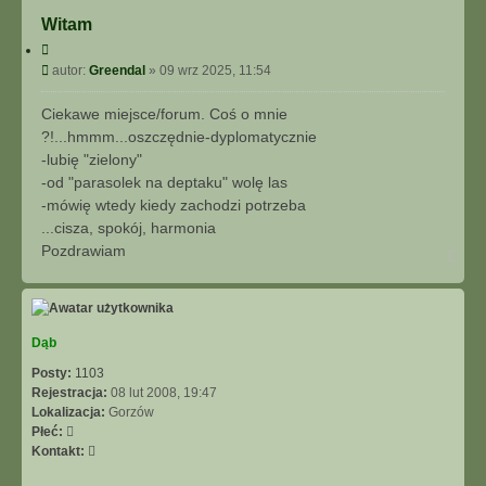
I
Witam
E
Z
C
A
y
P
autor:
Greendal
»
09 wrz 2025, 11:54
A
t
o
u
W
s
Ciekawe miejsce/forum. Coś o mnie
j
A
t
?!...hmmm...oszczędnie-dyplomatycznie
N
-lubię "zielony"
S
-od "parasolek na deptaku" wolę las
O
W
-mówię wtedy kiedy zachodzi potrzeba
A
...cisza, spokój, harmonia
N
Pozdrawiam
N
E
a
g
ó
r
ę
Dąb
Posty:
1103
Rejestracja:
08 lut 2008, 19:47
Lokalizacja:
Gorzów
Płeć:
S
Kontakt:
k