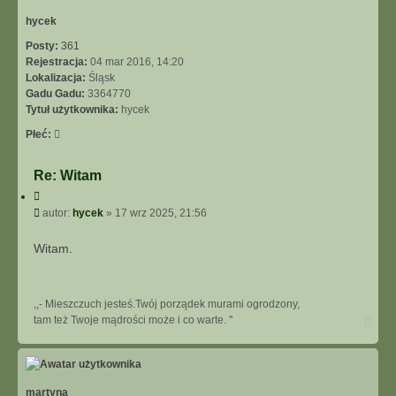
r
ę
hycek
Posty:
361
Rejestracja:
04 mar 2016, 14:20
Lokalizacja:
Śląsk
Gadu Gadu:
3364770
Tytuł użytkownika:
hycek
Płeć:
Re: Witam
C
y
P
autor:
hycek
»
17 wrz 2025, 21:56
t
o
u
s
Witam.
j
t
,,- Mieszczuch jesteś.Twój porządek murami ogrodzony,
N
tam też Twoje mądrości może i co warte. ''
a
g
ó
r
ę
martyna