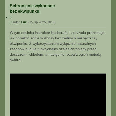
I
Schronienie wykonane
E
bez ekwipunku.
Z
A
C
A
y
P
autor:
Luk
»
27 lip 2025, 18:58
W
t
o
A
u
s
W tym odcinku instruktor bushcraftu i survivalu prezentuje,
N
j
t
jak poradzić sobie w dziczy bez żadnych narzędzi czy
S
ekwipunku. Z wykorzystaniem wyłącznie naturalnych
O
W
zasobów buduje funkcjonalny szałas chroniący przed
A
deszczem i chłodem, a następnie rozpala ogień metodą
N
świdra.
E