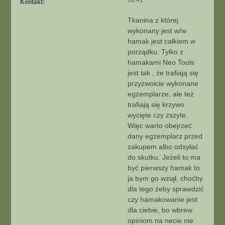
Kontakt:
o
S
s
k
Tkanina z której
t
o
wykonany jest w/w
n
hamak jest całkiem w
t
porządku. Tylko z
a
hamakami Neo Tools
k
t
jest tak , że trafiają się
u
przyzwoicie wykonane
j
egzemplarze, ale też
s
trafiają się krzywo
i
wycięte czy zszyte.
ę
Więc warto obejrzeć
z
D
dany egzemplarz przed
ą
zakupem albo odsyłać
b
do skutku. Jeżeli to ma
być pierwszy hamak to
ja bym go wziął, choćby
dla tego żeby sprawdzić
czy hamakowanie jest
dla ciebie, bo wbrew
opiniom na necie nie