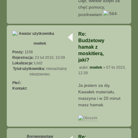
Dąb, wielkie dzięki za
t
chęć pomocy,
pozdrawiam
N
a
g
Re:
ó
Budżetowy
r
mwitek
ę
hamak z
Posty:
1156
moskitierą,
Rejestracja:
23 lut 2010, 15:09
jaki?
Lokalizacja:
Łódź
autor:
mwitek
»
07 lis 2023,
Tytuł użytkownika:
nienachalny
P
12:39
młodzieniec
o
s
Płeć:
Ja jestem za diy.
t
Kontakt:
Kawałek materiału,
S
k
maszyna i w 20 minut
o
masz hamak.
n
t
a
N
k
a
t
g
Borowygustaw
u
Re: