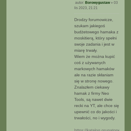
autor:
Borowygustaw
»
03
P
lis 2023, 21:21
o
s
Drodzy forumowicze,
t
szukam jakiegoś
budżetowego hamaka z
moskitierą, który spełni
swoje zadania i jest w
miarę trwały.
Wiem że można kupić
coś z używanych
markowych hamaków
ale na razie skłaniam
się w stronę nowego.
Znalazłem ciekawy
hamak z firmy Neo
Tools, są nawet dwie
recki na YT, ale chce się
upewnić co do jakości i
trwałości, no i wygody.
https://katalog.grupatopex.co