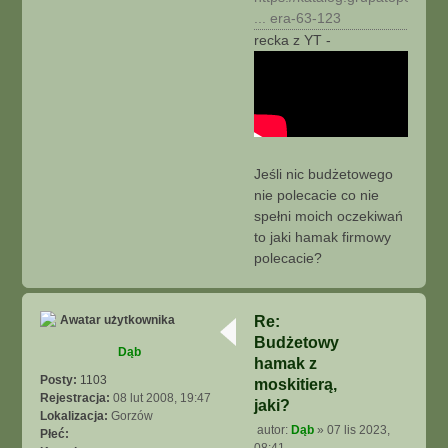
... era-63-123
recka z YT -
Jeśli nic budżetowego
nie polecacie co nie
spełni moich oczekiwań
to jaki hamak firmowy
polecacie?
N
a
g
Re:
ó
Budżetowy
r
Dąb
ę
hamak z
Posty:
1103
moskitierą,
Rejestracja:
08 lut 2008, 19:47
jaki?
Lokalizacja:
Gorzów
autor:
Dąb
»
07 lis 2023,
Płeć:
P
08:41