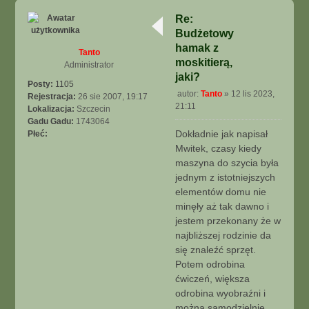
a
g
e
Re:
ó
k
Budżetowy
r
ę
hamak z
Tanto
moskitierą,
Administrator
jaki?
Posty:
1105
autor:
Tanto
»
12 lis 2023,
Rejestracja:
26 sie 2007, 19:17
P
21:11
Lokalizacja:
Szczecin
o
Gadu Gadu:
1743064
s
Dokładnie jak napisał
Płeć:
t
Mwitek, czasy kiedy
maszyna do szycia była
jednym z istotniejszych
elementów domu nie
minęły aż tak dawno i
jestem przekonany że w
najbliższej rodzinie da
się znaleźć sprzęt.
Potem odrobina
ćwiczeń, większa
odrobina wyobraźni i
można samodzielnie