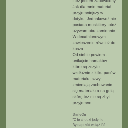
i też jestem zadowolony.
Jak dla mnie materiał
przyjemniejszy w
dotyku. Jednakowoż nie
posiada moskitiery toteż
używam obu zamiennie.
W decathlonowym
zawieszenie również do
kosza.
Od siebie powiem -
unikajcie hamaków
które są zszyte
wzdłużnie z kilku pasów
materiału, szwy
zmieniają zachowanie
się materiału a na gołą
skórę też nie są zbyt
przyjemne.
SmileOn
"O to chodzi jedynie,
By naprzód wciąż iść