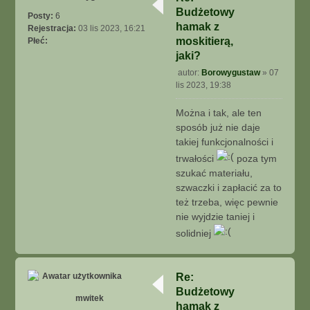
ó
j
Budżetowy
r
Posty:
6
s
ę
hamak z
Rejestracja:
03 lis 2023, 16:21
i
moskitierą,
Płeć:
ę
jaki?
z
m
autor:
Borowygustaw
»
07
P
w
lis 2023, 19:38
o
i
s
t
Można i tak, ale ten
t
e
sposób już nie daje
k
takiej funkcjonalności i
trwałości
poza tym
szukać materiału,
szwaczki i zapłacić za to
też trzeba, więc pewnie
nie wyjdzie taniej i
solidniej
N
a
g
Re:
ó
Budżetowy
r
mwitek
ę
hamak z