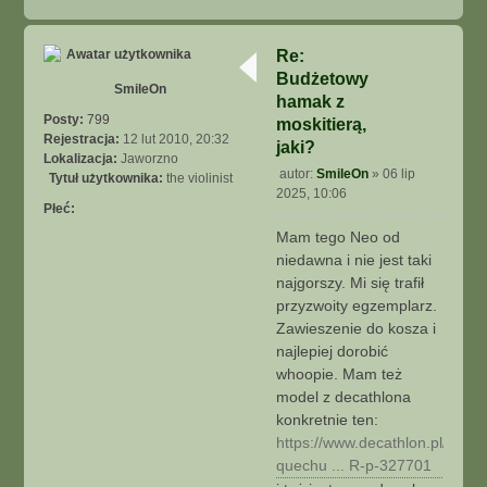
N
a
g
Re:
ó
Budżetowy
r
SmileOn
ę
hamak z
Posty:
799
moskitierą,
Rejestracja:
12 lut 2010, 20:32
jaki?
Lokalizacja:
Jaworzno
autor:
SmileOn
»
06 lip
Tytuł użytkownika:
the violinist
P
2025, 10:06
o
Płeć:
s
Mam tego Neo od
t
niedawna i nie jest taki
najgorszy. Mi się trafił
przyzwoity egzemplarz.
Zawieszenie do kosza i
najlepiej dorobić
whoopie. Mam też
model z decathlona
konkretnie ten:
https://www.decathlon.pl/p/ha
quechu ... R-p-327701