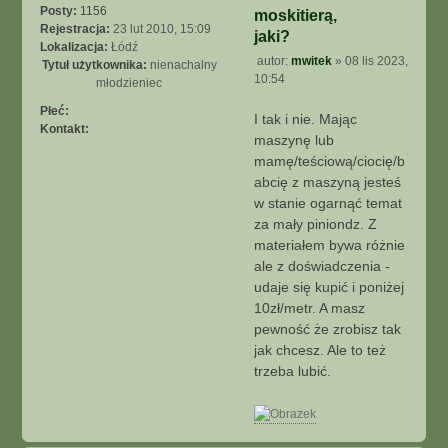
Posty:
1156
moskitierą,
Rejestracja:
23 lut 2010, 15:09
jaki?
Lokalizacja:
Łódź
autor:
mwitek
»
08 lis 2023,
Tytuł użytkownika:
nienachalny
P
10:54
młodzieniec
o
s
Płeć:
I tak i nie. Mając
t
Kontakt:
maszynę lub
S
k
mamę/teściową/ciocię/b
o
abcię z maszyną jesteś
n
w stanie ogarnąć temat
t
za mały piniondz. Z
a
materiałem bywa różnie
k
ale z doświadczenia -
t
u
udaje się kupić i poniżej
j
10zł/metr. A masz
s
pewność że zrobisz tak
i
jak chcesz. Ale to też
ę
trzeba lubić.
z
m
w
i
N
t