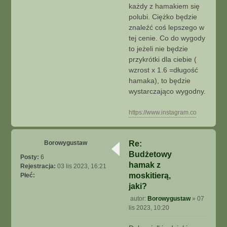
każdy z hamakiem się
polubi. Ciężko będzie
znaleźć coś lepszego w
tej cenie. Co do wygody
to jeżeli nie będzie
przykrótki dla ciebie (
wzrost x 1.6 =długość
hamaka), to będzie
wystarczająco wygodny.
https://www.instagram.com/se_struz
N
a
g
Borowygustaw
Re:
ó
Budżetowy
r
Posty:
6
ę
hamak z
Rejestracja:
03 lis 2023, 16:21
moskitierą,
Płeć:
jaki?
autor:
Borowygustaw
»
07
P
lis 2023, 10:20
o
s