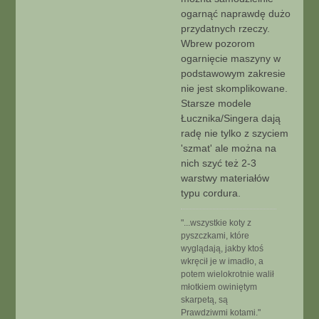
ogarnąć naprawdę dużo
przydatnych rzeczy.
Wbrew pozorom
ogarnięcie maszyny w
podstawowym zakresie
nie jest skomplikowane.
Starsze modele
Łucznika/Singera dają
radę nie tylko z szyciem
'szmat' ale można na
nich szyć też 2-3
warstwy materiałów
typu cordura.
"...wszystkie koty z
pyszczkami, które
wyglądają, jakby ktoś
wkręcił je w imadło, a
potem wielokrotnie walił
młotkiem owiniętym
skarpetą, są
Prawdziwmi kotami."