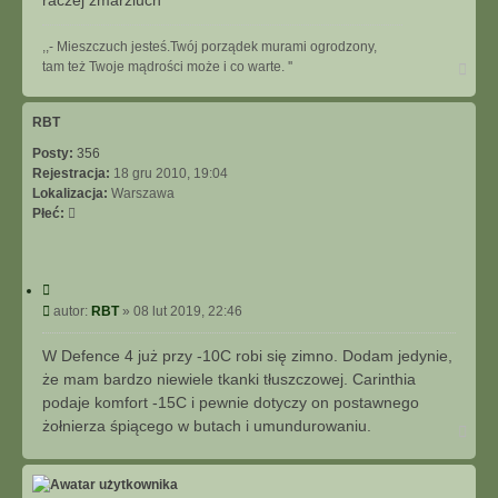
,,- Mieszczuch jesteś.Twój porządek murami ogrodzony,
N
tam też Twoje mądrości może i co warte. ''
a
g
ó
RBT
r
Posty:
356
ę
Rejestracja:
18 gru 2010, 19:04
Lokalizacja:
Warszawa
Płeć:
C
y
P
autor:
RBT
»
08 lut 2019, 22:46
t
o
u
s
W Defence 4 już przy -10C robi się zimno. Dodam jedynie,
j
t
że mam bardzo niewiele tkanki tłuszczowej. Carinthia
podaje komfort -15C i pewnie dotyczy on postawnego
żołnierza śpiącego w butach i umundurowaniu.
N
a
g
ó