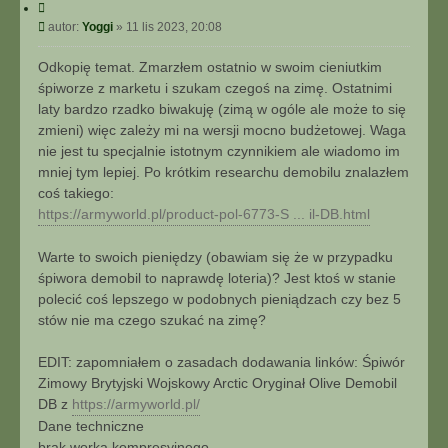
C
y
P
autor:
Yoggi
»
11 lis 2023, 20:08
t
o
u
s
Odkopię temat. Zmarzłem ostatnio w swoim cieniutkim
j
t
śpiworze z marketu i szukam czegoś na zimę. Ostatnimi
laty bardzo rzadko biwakuję (zimą w ogóle ale może to się
zmieni) więc zależy mi na wersji mocno budżetowej. Waga
nie jest tu specjalnie istotnym czynnikiem ale wiadomo im
mniej tym lepiej. Po krótkim researchu demobilu znalazłem
coś takiego:
https://armyworld.pl/product-pol-6773-S ... il-DB.html
Warte to swoich pieniędzy (obawiam się że w przypadku
śpiwora demobil to naprawdę loteria)? Jest ktoś w stanie
polecić coś lepszego w podobnych pieniądzach czy bez 5
stów nie ma czego szukać na zimę?
EDIT: zapomniałem o zasadach dodawania linków: Śpiwór
Zimowy Brytyjski Wojskowy Arctic Oryginał Olive Demobil
DB z
https://armyworld.pl/
Dane techniczne
brak worka kompresyjnego