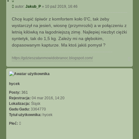
C
y
P
autor:
Jakub_P
»
10 paź 2019, 16:46
t
o
u
s
Chcę kupić śpiwór z komfortem koło 0'C, tak żeby
j
t
wystarczył na jesień, wiosnę (przymrozki) a w połączeniu z
letnią kilówką na łagodniejszą zimę. Najlepiej niezbyt ciężki
syntetyk, tak do 1,5 kg. Zależy mi na głębokim,
dopasowanym kapturze. Ma ktoś jakiś pomysł ?
N
https://gdzieszatanmowidobranoc.blogspot.com/
a
g
ó
r
ę
hycek
Posty:
361
Rejestracja:
04 mar 2016, 14:20
Lokalizacja:
Śląsk
Gadu Gadu:
3364770
Tytuł użytkownika:
hycek
Płeć: