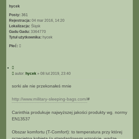
r
ę
hycek
Posty:
361
Rejestracja:
04 mar 2016, 14:20
Lokalizacja:
Śląsk
Gadu Gadu:
3364770
Tytuł użytkownika:
hycek
Płeć:
C
y
P
autor:
hycek
»
08 lut 2019, 23:40
t
o
u
s
sorki ale nie przekonałeś mnie
j
t
http://www.military-sleeping-bags.com/
#
Carinthia produkuje najwyższej jakości produkty wg. normy
EN13537
Obszar komfortu (T-Comfort): to temperatura przy której
przeciętna kobieta (o standardowym wzroście, wadze,