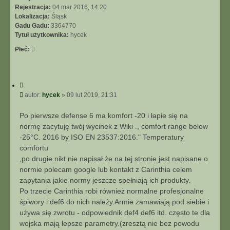
Rejestracja:
04 mar 2016, 14:20
Lokalizacja:
Śląsk
Gadu Gadu:
3364770
Tytuł użytkownika:
hycek
Płeć:
C
y
P
autor:
hycek
»
09 lut 2019, 21:31
t
o
u
s
Po pierwsze defense 6 ma komfort -20 i łapie się na
j
t
normę zacytuję twój wycinek z Wiki ., comfort range below
-25°C. 2016 by ISO EN 23537:2016." Temperatury
comfortu
,po drugie nikt nie napisał że na tej stronie jest napisane o
normie polecam google lub kontakt z Carinthia celem
zapytania jakie normy jeszcze spełniają ich produkty.
Po trzecie Carinthia robi również normalne profesjonalne
śpiwory i def6 do nich należy.Armie zamawiają pod siebie i
używa się zwrotu - odpowiednik def4 def6 itd. często te dla
wojska mają lepsze parametry.(zresztą nie bez powodu