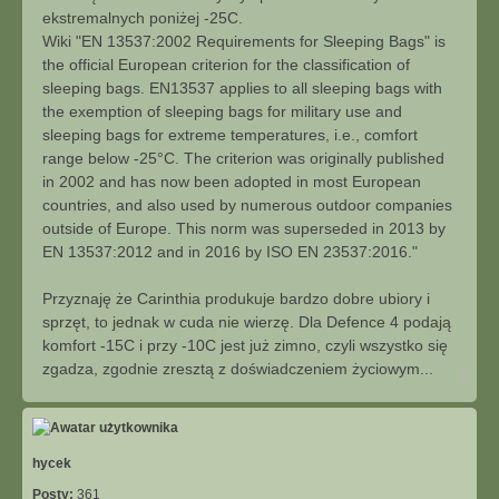
ekstremalnych poniżej -25C.
Wiki "EN 13537:2002 Requirements for Sleeping Bags" is
the official European criterion for the classification of
sleeping bags. EN13537 applies to all sleeping bags with
the exemption of sleeping bags for military use and
sleeping bags for extreme temperatures, i.e., comfort
range below -25°C. The criterion was originally published
in 2002 and has now been adopted in most European
countries, and also used by numerous outdoor companies
outside of Europe. This norm was superseded in 2013 by
EN 13537:2012 and in 2016 by ISO EN 23537:2016."
Przyznaję że Carinthia produkuje bardzo dobre ubiory i
sprzęt, to jednak w cuda nie wierzę. Dla Defence 4 podają
komfort -15C i przy -10C jest już zimno, czyli wszystko się
zgadza, zgodnie zresztą z doświadczeniem życiowym...
N
a
g
ó
r
ę
hycek
Posty:
361