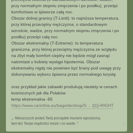
przy normalnym stopniu zmęczenia i po posiłku), prześpi
komfortowo w śpiworze całą noc.
Obszar dolnej granicy (T-Limit): to najniższa temperatura,
przy której przeciętny mężczyzna, o standardowym
wzroście, wadze, przy normalnym stopniu zmęczenia i po
posiłku) prześpi całą noc.
Obszar ekstremalny (T-Extreme): to temperatura
graniczna, przy której przeciętny mężczyzna ze względu
na zbyt mały komfort cieplny nie będzie mógł zasnąć
natomiast u kobiety wystąpi hipotermia. Obszar
ekstremalny nigdy nie powinien być brany pod uwagę przy
dokonywaniu wyboru śpiwora przez normalnego turystę.
oraz przykład jakie zabawki produkują niestety w cenach
kosmicznych jak dla Polaków
temp ekstremalna -65
https://www.carinthia.eu/bags/de/shop/S ... t[1]=RIGHT
,,- Mieszczuch jesteś.Twój porządek murami ogrodzony,
N
tam też Twoje mądrości może i co warte. ''
a
g