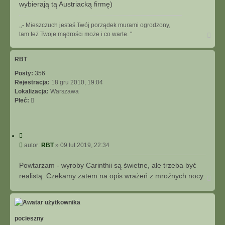
wybierają tą Austriacką firmę)
,,- Mieszczuch jesteś.Twój porządek murami ogrodzony,
N
tam też Twoje mądrości może i co warte. ''
a
g
ó
RBT
r
Posty:
356
ę
Rejestracja:
18 gru 2010, 19:04
Lokalizacja:
Warszawa
Płeć:
C
y
P
autor:
RBT
»
09 lut 2019, 22:34
t
o
u
s
Powtarzam - wyroby Carinthii są świetne, ale trzeba być
j
t
realistą. Czekamy zatem na opis wrażeń z mroźnych nocy.
N
a
g
ó
r
ę
pocieszny