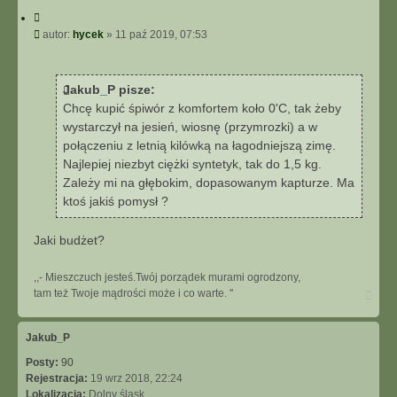
C
y
P
autor:
hycek
»
11 paź 2019, 07:53
t
o
u
s
j
t
Jakub_P pisze:
Chcę kupić śpiwór z komfortem koło 0'C, tak żeby
wystarczył na jesień, wiosnę (przymrozki) a w
połączeniu z letnią kilówką na łagodniejszą zimę.
Najlepiej niezbyt ciężki syntetyk, tak do 1,5 kg.
Zależy mi na głębokim, dopasowanym kapturze. Ma
ktoś jakiś pomysł ?
Jaki budżet?
,,- Mieszczuch jesteś.Twój porządek murami ogrodzony,
N
tam też Twoje mądrości może i co warte. ''
a
g
ó
Jakub_P
r
Posty:
90
ę
Rejestracja:
19 wrz 2018, 22:24
Lokalizacja:
Dolny śląsk