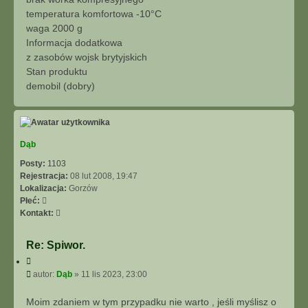
temperatura komfortowa -10°C
waga 2000 g
Informacja dodatkowa
z zasobów wojsk brytyjskich
Stan produktu
demobil (dobry)
N
a
g
ó
r
ę
Dąb
Posty:
1103
Rejestracja:
08 lut 2008, 19:47
Lokalizacja:
Gorzów
Płeć:
S
Kontakt:
k
o
Re: Spiwor.
n
C
t
y
P
autor:
Dąb
»
11 lis 2023, 23:00
a
t
o
k
u
s
t
Moim zdaniem w tym przypadku nie warto , jeśli myślisz o
j