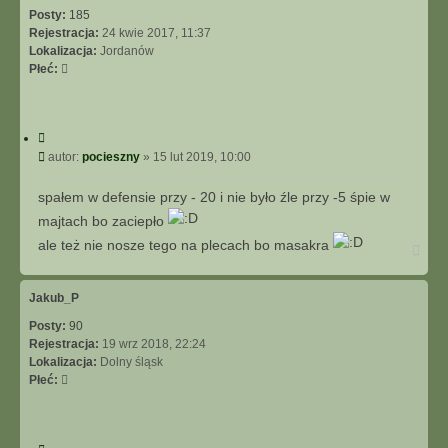
Posty:
185
Rejestracja:
24 kwie 2017, 11:37
Lokalizacja:
Jordanów
Płeć:
C
y
P
autor:
pocieszny
»
15 lut 2019, 10:00
t
o
u
s
spałem w defensie przy - 20 i nie było źle przy -5 śpie w
j
t
majtach bo zaciepło
ale też nie nosze tego na plecach bo masakra
N
a
g
ó
Jakub_P
r
Posty:
90
ę
Rejestracja:
19 wrz 2018, 22:24
Lokalizacja:
Dolny śląsk
Płeć: