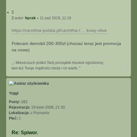
C
y
P
autor:
hycek
»
11 paź 2019, 11:16
t
o
u
s
https://carinthia-polska.pl/carinthia-t ... kowy-olive
j
t
Polecam demobil 200-300zł (chociaż teraz jest promocja
na nowe)
,,- Mieszczuch jesteś.Twój porządek murami ogrodzony,
N
tam też Twoje mądrości może i co warte. ''
a
g
ó
r
ę
Yoggi
Posty:
162
Rejestracja:
18 kwie 2008, 21:30
Lokalizacja:
z Poznania
Płeć:
Re: Spiwor.