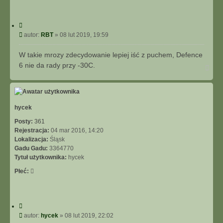
I
E
Z
C
A
y
P
autor:
RBT
»
08 lut 2019, 19:59
A
t
o
W
u
s
W takie mrozy zdecydowanie lepiej iść z puchem, Defence
A
j
t
6 nie da rady przy -30C.
N
N
a
S
g
O
ó
W
r
A
ę
hycek
N
E
Posty:
361
Rejestracja:
04 mar 2016, 14:20
Lokalizacja:
Śląsk
Gadu Gadu:
3364770
Tytuł użytkownika:
hycek
Płeć:
C
y
P
autor:
hycek
»
08 lut 2019, 22:02
t