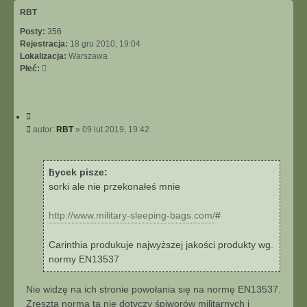
ó
RBT
r
Posty:
356
ę
Rejestracja:
18 gru 2010, 19:04
Lokalizacja:
Warszawa
Płeć:
C
y
P
autor:
RBT
»
09 lut 2019, 19:42
t
o
u
s
j
t
hycek pisze:
sorki ale nie przekonałeś mnie
http://www.military-sleeping-bags.com/
#
Carinthia produkuje najwyższej jakości produkty wg.
normy EN13537
Nie widzę na ich stronie powołania się na normę EN13537.
Zresztą norma ta nie dotyczy śpiworów militarnych i