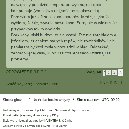
największy przedział temperaturowy i najlepiej się
kompresuje (zmniejsza objętość po spakowaniu).
Przeżyłem już z 2 setki kombinatorów. Mędzi, stęka źle
wybiera, żałuje, wywala nową kasę. Sorry ale w większości
przypadków tak to wygląda.
Brak kasy, niski budżet, to nie wstyd. Też nie zarabiałem a
jeździłem, słuchałem starych repów, nie rówieśników i nie
pamiętam by ktoś mnie wprowadził w błąd. Odczekać,
zebrać więcej kasy, kupić raz coś lepszego i znikną raz
problemy.
N
a
g
ODPOWIEDZ
3
Posty: 68
P
1
2
ó
O
r
P
ę
Przejdź Do
Wróć Do „Sprzęt Pierwszej Linii”
R
Z
E
D
Strona główna
Usuń ciasteczka witryny
Strefa czasowa
UTC+02:00
N
I
A
Technologię dostarcza
phpBB
® Forum Software © phpBB Limited
Polski pakiet językowy dostarcza
phpBB.pl
Style
we_universal
created by INVENTEA & v12mike
Zasady ochrony danych osobowych
|
Regulamin