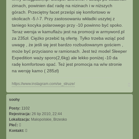
j
zimach, powinien dać radę na nizinach i w niższych
s
górach. Przeciętny facet prześpi się komfortowo w
i
okolicach -5 /-7. Przy zastosowaniu wkładki uszytej z
ę
taniego kocyka polarowego przy -10 powinno być spoko.
z
D
Teraz wersja w kamuflażu jest na promocji w armyword.pl
ą
za 235zł. Ciężko przebić tą ofertę. Tylko trzeba wziąć pod
b
uwagę , że jeśli się jest bardzo rozbudowanym gościem ,
może być przyciasno w ramionach. Jest też model Sleeper
Expedition waży sporo(2,6kg) ale lekko poniżej -10 da
radę komfortowo spać. Też jest promocja na w/w stronie
na wersję kamo ( 285zł)
N
https://www.instagram.com/se_struze/
a
g
ó
soohy
r
Posty:
1102
ę
Rejestracja:
26 lip 2010, 22:44
Lokalizacja:
Małopolskie, Brzesko
Płeć:
S
Kontakt:
k