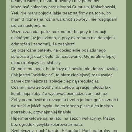
młodym wieku, nie zahartowany i bez patentów.
Może być polecany przez kogoś Cumulus, Małachowski,
Yeti. Nie mam pojęcia jakie teraz są firmy na topie, bo
mam 3 różne (na różne warunki) śpiwory i nie rozglądam
się za następnymi.
Ważna zasada: patrz na komfort, bo przy tolerancji
niektórym już jest zimno, a przy extremum nie dostajesz
odmrożeń i zapomnij, że zaśniesz!
Są przeróżne patenty, na docieplenie posiadanego
śpiwora a jak za ciepło, to rozsuwanie. Generalnie lepiej
mieć cieplejszy niż słabszy.
Demobil ma sens, bo tańszy niż nówka ale dobrze szukaj
(jak jesteś "szkielecior", to bierz cieplejszy) rozsuwając
zamek zmniejszasz izolacje cieplną (regulacja).
Coś mi mówi że Soohy ma całkowitą rację, młodzi tak
kombinują żeby 2 x wydawać pieniądze zamiast raz.
Żeby przemówić do rozsądku trzeba jednak gościa znać i
warunki w jakich sypia, bo co innego pisze a co innego
potrzebuje, przynajmniej finalnie.
Hipermarketowe są na lato, na sezon wakacyjny. Pisząc
bez ogródek: zwykła kolorowa szmata.
Syntetyczny "puch" tak do -5 komfort. Puch naturalny ma