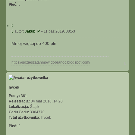
Płeć:
C
y
P
autor:
Jakub_P
»
11 paź 2019, 08:53
t
o
u
s
Mniej-więcej do 400 pln.
j
t
N
https://gdzieszatanmowidobranoc.blogspot.com/
a
g
ó
r
ę
hycek
Posty:
361
Rejestracja:
04 mar 2016, 14:20
Lokalizacja:
Śląsk
Gadu Gadu:
3364770
Tytuł użytkownika:
hycek
Płeć: