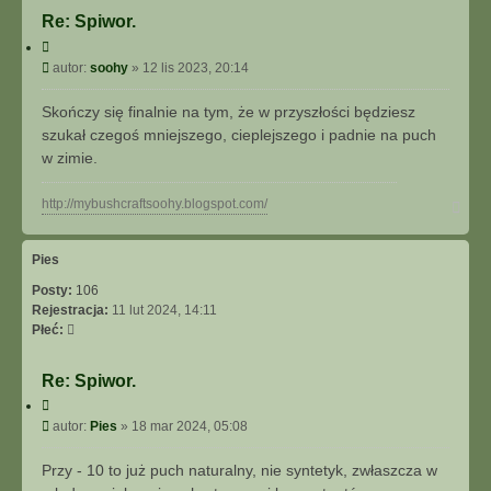
o
Re: Spiwor.
n
C
t
y
P
autor:
soohy
»
12 lis 2023, 20:14
a
t
o
k
u
s
t
Skończy się finalnie na tym, że w przyszłości będziesz
j
t
u
szukał czegoś mniejszego, cieplejszego i padnie na puch
j
w zimie.
s
i
N
http://mybushcraftsoohy.blogspot.com/
ę
a
z
g
s
ó
Pies
o
r
o
Posty:
106
ę
h
Rejestracja:
11 lut 2024, 14:11
y
Płeć:
Re: Spiwor.
C
y
P
autor:
Pies
»
18 mar 2024, 05:08
t
o
u
s
Przy - 10 to już puch naturalny, nie syntetyk, zwłaszcza w
j
t