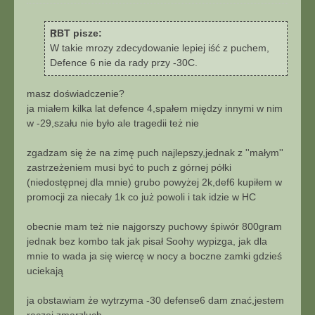
o
u
s
j
t
RBT pisze:
W takie mrozy zdecydowanie lepiej iść z puchem,
Defence 6 nie da rady przy -30C.
masz doświadczenie?
ja miałem kilka lat defence 4,spałem między innymi w nim
w -29,szału nie było ale tragedii też nie
zgadzam się że na zimę puch najlepszy,jednak z ''małym''
zastrzeżeniem musi być to puch z górnej półki
(niedostępnej dla mnie) grubo powyżej 2k,def6 kupiłem w
promocji za niecały 1k co już powoli i tak idzie w HC
obecnie mam też nie najgorszy puchowy śpiwór 800gram
jednak bez kombo tak jak pisał Soohy wypizga, jak dla
mnie to wada ja się wiercę w nocy a boczne zamki gdzieś
uciekają
ja obstawiam że wytrzyma -30 defense6 dam znać,jestem
raczej zmarzluch