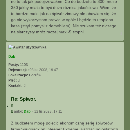
no to tak jak podejrzewałem. Co do budżetu to 300, może
j
t
350 jakby miała to być duża różnica jakościowa. Wiem że
to bardzo mało jak na śpiwór zimowy ale obawiam się, że
go nie wykorzystam prawie w ogóle i będzie to utopiona
kasa (stąd pomysł z demobilem). Nie szukam też niczego
na siarczysty mróz raczej max -5 stopni.
N
a
g
ó
r
ę
Dąb
Posty:
1103
Rejestracja:
08 lut 2008, 19:47
Lokalizacja:
Gorzów
Płeć:
S
Kontakt:
k
o
Re: Spiwor.
n
C
t
y
P
autor:
Dąb
»
12 lis 2023, 17:11
a
t
o
k
u
s
t
Z budżetem mogę polecić ekonomiczną serię śpiworów
j
t
u
firmy Snugpack,np. Sleeper Extreme. Patrząc po ostatnich