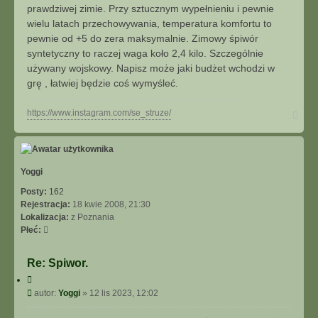
t
u
prawdziwej zimie. Przy sztucznym wypełnieniu i pewnie
j
wielu latach przechowywania, temperatura komfortu to
s
pewnie od +5 do zera maksymalnie. Zimowy śpiwór
i
syntetyczny to raczej waga koło 2,4 kilo. Szczególnie
ę
używany wojskowy. Napisz może jaki budżet wchodzi w
z
D
grę , łatwiej będzie coś wymyśleć.
ą
b
N
https://www.instagram.com/se_struze/
a
g
ó
r
ę
Yoggi
Posty:
162
Rejestracja:
18 kwie 2008, 21:30
Lokalizacja:
z Poznania
Płeć:
Re: Spiwor.
C
y
P
autor:
Yoggi
»
12 lis 2023, 12:02
t
o
u
s