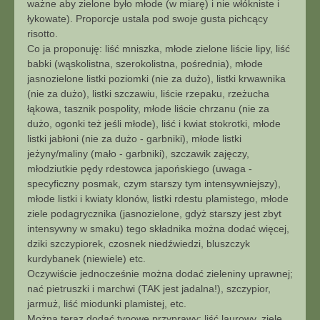
ważne aby zielone było młode (w miarę) i nie włókniste i
łykowate). Proporcje ustala pod swoje gusta pichcący
risotto.
Co ja proponuję: liść mniszka, młode zielone liście lipy, liść
babki (wąskolistna, szerokolistna, pośrednia), młode
jasnozielone listki poziomki (nie za dużo), listki krwawnika
(nie za dużo), listki szczawiu, liście rzepaku, rzeżucha
łąkowa, tasznik pospolity, młode liście chrzanu (nie za
dużo, ogonki też jeśli młode), liść i kwiat stokrotki, młode
listki jabłoni (nie za dużo - garbniki), młode listki
jeżyny/maliny (mało - garbniki), szczawik zajęczy,
młodziutkie pędy rdestowca japońskiego (uwaga -
specyficzny posmak, czym starszy tym intensywniejszy),
młode listki i kwiaty klonów, listki rdestu plamistego, młode
ziele podagrycznika (jasnozielone, gdyż starszy jest zbyt
intensywny w smaku) tego składnika można dodać więcej,
dziki szczypiorek, czosnek niedźwiedzi, bluszczyk
kurdybanek (niewiele) etc.
Oczywiście jednocześnie można dodać zieleniny uprawnej;
nać pietruszki i marchwi (TAK jest jadalna!), szczypior,
jarmuż, liść miodunki plamistej, etc.
Można teraz dodać typowe przyprawy: liść laurowy, ziele