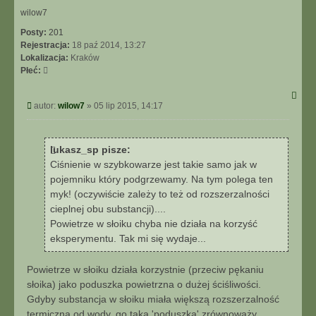
ę
wilow7
Posty:
201
Rejestracja:
18 paź 2014, 13:27
Lokalizacja:
Kraków
Płeć:
P
autor:
wilow7
»
05 lip 2015, 14:17
o
s
t
lukasz_sp pisze:
Ciśnienie w szybkowarze jest takie samo jak w
pojemniku który podgrzewamy. Na tym polega ten
myk! (oczywiście zależy to też od rozszerzalności
cieplnej obu substancji)....
Powietrze w słoiku chyba nie działa na korzyść
eksperymentu. Tak mi się wydaje...
Powietrze w słoiku działa korzystnie (przeciw pękaniu
słoika) jako poduszka powietrzna o dużej ściśliwości.
Gdyby substancja w słoiku miała większą rozszerzalność
termiczną od wody, go taka 'poduszka' zrównoważy