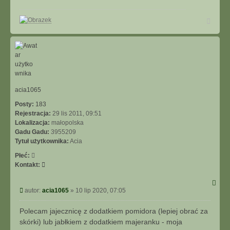
t
u
N
j
a
s
g
i
ó
ę
r
ę
z
m
w
i
acia1065
t
Posty:
183
e
Rejestracja:
29 lis 2011, 09:51
k
Lokalizacja:
małopolska
Gadu Gadu:
3955209
Tytuł użytkownika:
Acia
Płeć:
S
Kontakt:
k
o
P
autor:
acia1065
»
10 lip 2020, 07:05
n
o
t
s
Polecam jajecznicę z dodatkiem pomidora (lepiej obrać za
a
t
k
skórki) lub jabłkiem z dodatkiem majeranku - moja
t