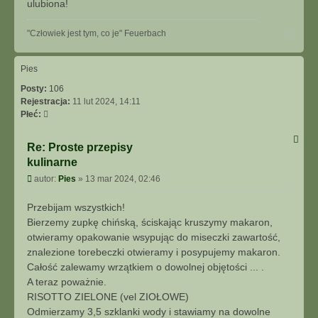
ulubiona!
u
j
N
"Człowiek jest tym, co je" Feuerbach
s
a
i
g
ę
ó
Pies
z
r
a
Posty:
106
ę
c
Rejestracja:
11 lut 2024, 14:11
i
Płeć:
a
1
Re: Proste przepisy
0
kulinarne
6
5
P
autor:
Pies
»
13 mar 2024, 02:46
o
s
Przebijam wszystkich!
t
Bierzemy zupkę chińską, ściskając kruszymy makaron,
otwieramy opakowanie wsypując do miseczki zawartość,
znalezione torebeczki otwieramy i posypujemy makaron.
Całość zalewamy wrzątkiem o dowolnej objętości ... .
A teraz poważnie.
RISOTTO ZIELONE (vel ZIOŁOWE)
Odmierzamy 3,5 szklanki wody i stawiamy na dowolne