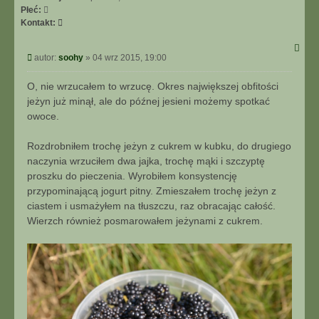
Płeć:
S
Kontakt:
k
o
P
autor:
soohy
»
04 wrz 2015, 19:00
n
o
t
s
O, nie wrzucałem to wrzucę. Okres największej obfitości
a
t
k
jeżyn już minął, ale do późnej jesieni możemy spotkać
t
owoce.
u
j
Rozdrobniłem trochę jeżyn z cukrem w kubku, do drugiego
s
naczynia wrzuciłem dwa jajka, trochę mąki i szczyptę
i
proszku do pieczenia. Wyrobiłem konsystencję
ę
z
przypominającą jogurt pitny. Zmieszałem trochę jeżyn z
s
ciastem i usmażyłem na tłuszczu, raz obracając całość.
o
Wierzch również posmarowałem jeżynami z cukrem.
o
h
y