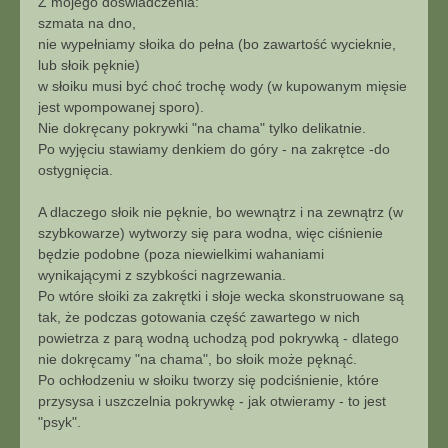
Z mojego doświadczenia:
szmata na dno,
nie wypełniamy słoika do pełna (bo zawartość wycieknie,
lub słoik pęknie)
w słoiku musi być choć trochę wody (w kupowanym mięsie
jest wpompowanej sporo).
Nie dokręcany pokrywki "na chama" tylko delikatnie.
Po wyjęciu stawiamy denkiem do góry - na zakrętce -do
ostygnięcia.
A dlaczego słoik nie pęknie, bo wewnątrz i na zewnątrz (w
szybkowarze) wytworzy się para wodna, więc ciśnienie
będzie podobne (poza niewielkimi wahaniami
wynikającymi z szybkości nagrzewania.
Po wtóre słoiki za zakrętki i słoje wecka skonstruowane są
tak, że podczas gotowania część zawartego w nich
powietrza z parą wodną uchodzą pod pokrywką - dlatego
nie dokręcamy "na chama", bo słoik może pęknąć.
Po ochłodzeniu w słoiku tworzy się podciśnienie, które
przysysa i uszczelnia pokrywkę - jak otwieramy - to jest
"psyk".