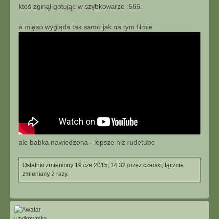
ktoś zginął gotując w szybkowarze :566:
a mięso wygląda tak samo jak na tym filmie
ale babka nawiedzona - lepsze niż rudetube
Ostatnio zmieniony 19 cze 2015, 14:32 przez
czarski
, łącznie
zmieniany 2 razy.
N
a
g
ó
r