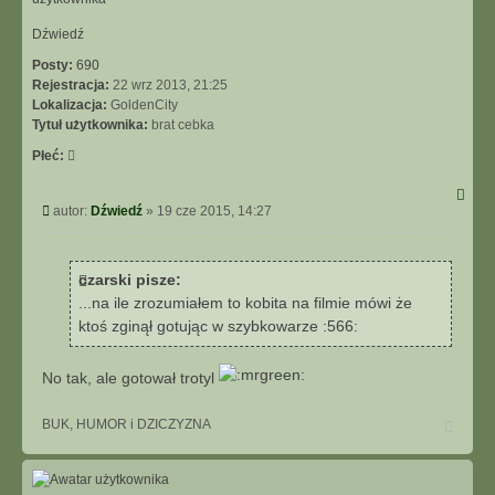
ę
Dźwiedź
Posty:
690
Rejestracja:
22 wrz 2013, 21:25
Lokalizacja:
GoldenCity
Tytuł użytkownika:
brat cebka
Płeć:
P
autor:
Dźwiedź
»
19 cze 2015, 14:27
o
s
t
czarski pisze:
...na ile zrozumiałem to kobita na filmie mówi że
ktoś zginął gotując w szybkowarze :566:
No tak, ale gotował trotyl
N
BUK, HUMOR i DZICZYZNA
a
g
ó
r