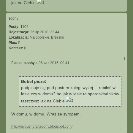
jak na Ciebie
N
a
g
ó
soohy
r
Posty:
1102
ę
Rejestracja:
26 lip 2010, 22:44
Lokalizacja:
Małopolskie, Brzesko
Płeć:
S
Kontakt:
k
o
P
autor:
soohy
»
06 wrz 2015, 09:41
n
o
t
s
a
t
k
Bubel pisze:
t
podpisuję się pod postem kolegi wyżej.... robiłeś w
u
lesie czy w domu? bo jak w lesie to sporoskładników
j
taszczysz jak na Ciebie
s
i
ę
W domu, w domu. Wraz ze syropem.
z
s
N
http://mybushcraftsoohy.blogspot.com/
o
a