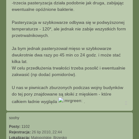
-trzecia pasteryzacja działa podobnie jak druga, zabijając
ewentualne opóźnione bakterie.
Pasteryzacja w szybkowarze odbywa się w podwyższonej
temperaturze - 120*, ale jednak nie zabije wszystkich form
przetrwalnikowych.
Ja bym jednak pasteryzował mięso w szybkowarze
dwukrotnie dwa razy po 45 min co 24 godz. i może stać
kilka lat.
W celu przedłużenia trwałości trzeba posolić i ewentualnie
zakwasić (np dodać pomidorów).
U nas w piwnicach zburzonych podczas wojny budynków
do tej pory znajdowane są słoiki z mięskiem - które
całkiem ładnie wygląda
.
N
a
g
ó
soohy
r
Posty:
1102
ę
Rejestracja:
26 lip 2010, 22:44
Lokalizacja:
Małopolskie, Brzesko