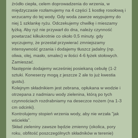
źródło ciepła, celem doprowadzenia do wrzenia, w
międzyczasie rozłamujemy na 4 części 1 kostkę rosołową i
wrzucamy do tej wody. Gdy woda zawrze wsypujemy do
niej 1 szklankę ryżu. Odczekujemy chwilkę i mieszamy
łyżką. Aby ryż nie przywarł do dna, należy czynność
powtarzać kilkukrotnie co około 0,5 minuty. gdy
wyczujemy, że przestał przywierać zmniejszamy
intensywność grzania i dodajemy tłuszcz jadalny (np.
oliwa, olej, masło, smalec) w ilości 4-6 łyżek stołowych.
Zamieszać.
Następnie dodajemy wcześniej posiekaną cebulę (1-2
sztuki. Koneserzy mogą z jeszcze 2 ale to już kwestia
gustu).
Kolejnym składnikiem jest zebrana, opłukana w wodzie i
otrzepana z nadmiaru wody zielenina, którą po tych
czynnościach rozdrabniamy na deseczce nożem (na 1-3
cm odcinki).
Kontrolujemy stopień wrzenia wody, aby nie wrzała "jak
wściekła".
Skład zieleniny zawsze będzie zmienny (okolica, pory
roku, obfitość poszczególnych składników w terenie)