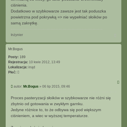
ciśnienia.
Dodatkowo w szybkowarze zawsze jest tak poduszka
powietrzna pod pokrywką => nie wypełniać słoików po
samą zakrętkę.
N
Inżynier
a
g
ó
Mr.Bogus
r
Posty:
189
ę
Rejestracja:
10 kwie 2012, 13:49
Lokalizacja:
inąd
Płeć:
P
autor:
Mr.Bogus
»
06 lip 2015, 09:46
o
s
Proces pasteryzacji słoików w szybkowarze nie różni się
t
zbytnio od gotowania w zwykłym garnku.
Jedyne różnice to, to że odbywa się pod większym
ciśnieniem, a wiec w wyższej temperaturze.