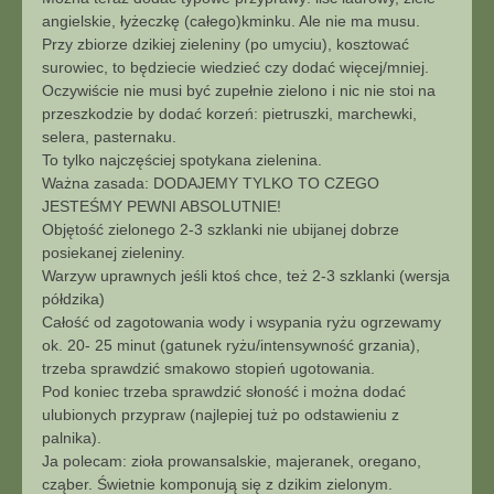
angielskie, łyżeczkę (całego)kminku. Ale nie ma musu.
Przy zbiorze dzikiej zieleniny (po umyciu), kosztować
surowiec, to będziecie wiedzieć czy dodać więcej/mniej.
Oczywiście nie musi być zupełnie zielono i nic nie stoi na
przeszkodzie by dodać korzeń: pietruszki, marchewki,
selera, pasternaku.
To tylko najczęściej spotykana zielenina.
Ważna zasada: DODAJEMY TYLKO TO CZEGO
JESTEŚMY PEWNI ABSOLUTNIE!
Objętość zielonego 2-3 szklanki nie ubijanej dobrze
posiekanej zieleniny.
Warzyw uprawnych jeśli ktoś chce, też 2-3 szklanki (wersja
półdzika)
Całość od zagotowania wody i wsypania ryżu ogrzewamy
ok. 20- 25 minut (gatunek ryżu/intensywność grzania),
trzeba sprawdzić smakowo stopień ugotowania.
Pod koniec trzeba sprawdzić słoność i można dodać
ulubionych przypraw (najlepiej tuż po odstawieniu z
palnika).
Ja polecam: zioła prowansalskie, majeranek, oregano,
cząber. Świetnie komponują się z dzikim zielonym.