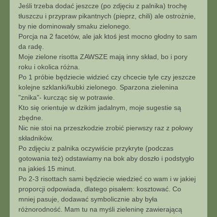
Jeśli trzeba dodać jeszcze (po zdjęciu z palnika) trochę
tłuszczu i przypraw pikantnych (pieprz, chili) ale ostrożnie,
by nie dominowały smaku zielonego.
Porcja na 2 facetów, ale jak ktoś jest mocno głodny to sam
da radę.
Moje zielone risotta ZAWSZE mają inny skład, bo i pory
roku i okolica różna.
Po 1 próbie będziecie widzieć czy chcecie tyle czy jeszcze
kolejne szklanki/kubki zielonego. Sparzona zielenina
"znika"- kurcząc się w potrawie.
Kto się orientuje w dzikim jadalnym, moje sugestie są
zbędne.
Nic nie stoi na przeszkodzie zrobić pierwszy raz z połowy
składników.
Po zdjęciu z palnika oczywiście przykryte (podczas
gotowania też) odstawiamy na bok aby doszło i podstygło
na jakieś 15 minut.
Po 2-3 risottach sami będziecie wiedzieć co wam i w jakiej
proporcji odpowiada, dlatego pisałem: kosztować. Co
mniej pasuje, dodawać symbolicznie aby była
różnorodność. Mam tu na myśli zieleninę zawierającą