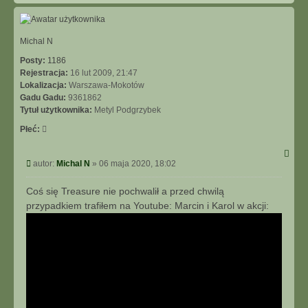
o
g
h
ó
y
r
ę
Michal N
Posty:
1186
Rejestracja:
16 lut 2009, 21:47
Lokalizacja:
Warszawa-Mokotów
Gadu Gadu:
9361862
Tytuł użytkownika:
Metyl Podgrzybek
Płeć:
P
autor:
Michal N
»
06 maja 2020, 18:02
o
s
Coś się Treasure nie pochwalił a przed chwilą
t
przypadkiem trafiłem na Youtube: Marcin i Karol w akcji: