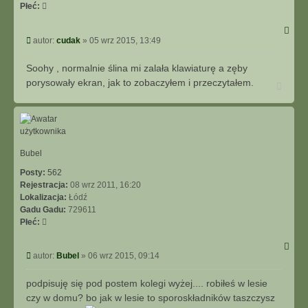
Płeć:
P
autor:
cudak
»
05 wrz 2015, 13:49
o
s
Soohy , normalnie ślina mi zalała klawiaturę a zęby
t
porysowały ekran, jak to zobaczyłem i przeczytałem.
N
a
g
ó
r
ę
Bubel
Posty:
562
Rejestracja:
08 wrz 2011, 16:20
Lokalizacja:
Łódź
Gadu Gadu:
729611
Płeć:
P
autor:
Bubel
»
06 wrz 2015, 09:14
o
s
podpisuję się pod postem kolegi wyżej.... robiłeś w lesie
t
czy w domu? bo jak w lesie to sporoskładników taszczysz