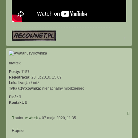
N
a
g
ó
r
ę
mwitek
Posty:
1157
Rejestracja:
23 lut 2010, 15:09
Lokalizacja:
Łódź
Tytuł użytkownika:
nienachalny młodzieniec
Płeć:
S
Kontakt:
k
o
P
autor:
mwitek
»
07 maja 2020, 11:35
n
o
t
s
Fajnie
a
t
k