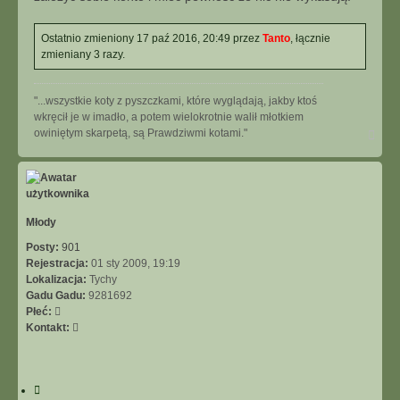
Ostatnio zmieniony 17 paź 2016, 20:49 przez
Tanto
, łącznie
zmieniany 3 razy.
"...wszystkie koty z pyszczkami, które wyglądają, jakby ktoś
wkręcił je w imadło, a potem wielokrotnie walił młotkiem
N
owiniętym skarpetą, są Prawdziwmi kotami."
a
g
ó
r
ę
Młody
Posty:
901
Rejestracja:
01 sty 2009, 19:19
Lokalizacja:
Tychy
Gadu Gadu:
9281692
Płeć:
S
Kontakt:
k
o
n
C
t