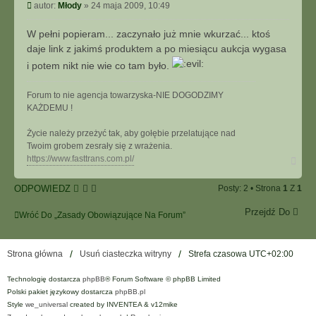
y
P
autor:
Młody
»
24 maja 2009, 10:49
a
t
o
k
u
s
t
W pełni popieram... zaczynało już mnie wkurzać... ktoś
j
t
u
daje link z jakimś produktem a po miesiącu aukcja wygasa
j
i potem nikt nie wie co tam było.
s
i
ę
Forum to nie agencja towarzyska-NIE DOGODZIMY
z
KAŻDEMU !
M
ł
Życie należy przeżyć tak, aby gołębie przelatujące nad
o
Twoim grobem zesrały się z wrażenia.
N
d
https://www.fasttrans.com.pl/
a
y
g
ODPOWIEDZ
Posty: 2 • Strona
1
Z
1
ó
r
Przejdź Do
ę
Wróć Do „Zasady Obowiązujące Na Forum”
Strona główna
Usuń ciasteczka witryny
Strefa czasowa
UTC+02:00
Technologię dostarcza
phpBB
® Forum Software © phpBB Limited
Polski pakiet językowy dostarcza
phpBB.pl
Style
we_universal
created by INVENTEA & v12mike