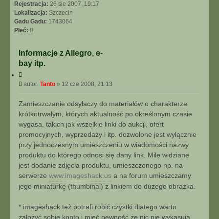
I
Rejestracja:
26 sie 2007, 19:17
E
Lokalizacja:
Szczecin
Z
Gadu Gadu:
1743064
A
Płeć:
A
W
Informacje z Allegro, e-
A
bay itp.
N
S
C
O
y
P
autor:
Tanto
»
12 cze 2008, 21:13
t
W
o
u
A
s
Zamieszczanie odsyłaczy do materiałów o charakterze
j
N
t
krótkotrwałym, których aktualność po określonym czasie
E
wygasa, takich jak wszelkie linki do aukcji, ofert
promocyjnych, wyprzedaży i itp. dozwolone jest wyłącznie
przy jednoczesnym umieszczeniu w wiadomości nazwy
produktu do którego odnosi się dany link. Mile widziane
jest dodanie zdjęcia produktu, umieszczonego np. na
serwerze
www.imageshack.us
a na forum umieszczamy
jego miniaturkę (thumbinal) z linkiem do dużego obrazka.
* imageshack też potrafi robić czystki dlatego warto
założyć sobie konto i mieć pewność że nic nie wykasują.