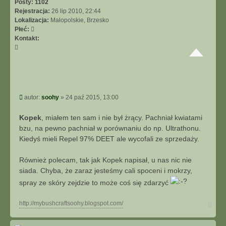
Posty:
1102
ę
Rejestracja:
26 lip 2010, 22:44
Lokalizacja:
Małopolskie, Brzesko
Płeć:
Kontakt:
S
k
o
n
t
a
P
autor:
soohy
»
24 paź 2015, 13:00
k
o
t
s
Kopek
, miałem ten sam i nie był żrący. Pachniał kwiatami
u
t
bzu, na pewno pachniał w porównaniu do np. Ultrathonu.
j
s
Kiedyś mieli Repel 97% DEET ale wycofali ze sprzedaży.
i
ę
Również polecam, tak jak Kopek napisał, u nas nic nie
z
siada. Chyba, że zaraz jesteśmy cali spoceni i mokrzy,
s
spray ze skóry zejdzie to może coś się zdarzyć
o
o
h
N
http://mybushcraftsoohy.blogspot.com/
y
a
g