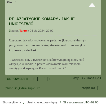
Płeć:
RE: AZJATYCKIE KOMARY - JAK JE
UNICESTWIĆ
P
autor:
Tanto
»
04 sty 2024, 22:02
o
s
Czytając tak sformułowane pytanie (kryptoreklamę)
t
przypuszczam że na takiej stronie jest duże ryzyko
kupienia podróbek.
"...wszystkie koty z pyszczkami, które wyglądają, jakby ktoś
wkręcił je w imadło, a potem wielokrotnie walił młotkiem
N
owiniętym skarpetą, są Prawdziwmi kotami."
a
g
Posty: 14 • Strona
1
Z
1
ODPOWIEDZ
ó
r
ę
Przejdź Do
Wróć Do „Gdzie Kupić...?”
Strona główna
Usuń ciasteczka witryny
Strefa czasowa
UTC+02:00