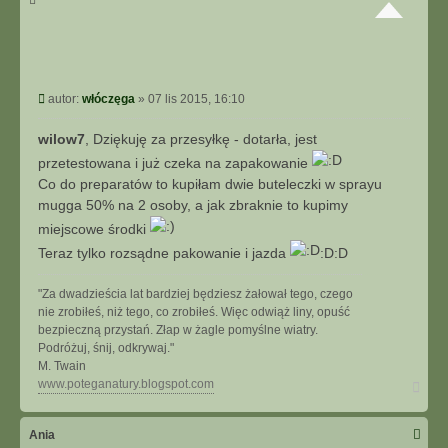
k
o
n
t
a
P
autor:
włóczęga
»
07 lis 2015, 16:10
k
o
t
s
wilow7
, Dziękuję za przesyłkę - dotarła, jest
u
t
j
przetestowana i już czeka na zapakowanie
s
Co do preparatów to kupiłam dwie buteleczki w sprayu
i
mugga 50% na 2 osoby, a jak zbraknie to kupimy
ę
miejscowe środki
z
w
Teraz tylko rozsądne pakowanie i jazda
:D:D
ł
ó
"Za dwadzieścia lat bardziej będziesz żałował tego, czego
c
nie zrobiłeś, niż tego, co zrobiłeś. Więc odwiąż liny, opuść
z
bezpieczną przystań. Złap w żagle pomyślne wiatry.
ę
Podróżuj, śnij, odkrywaj."
g
M. Twain
a
N
www.poteganatury.blogspot.com
a
g
ó
Ania