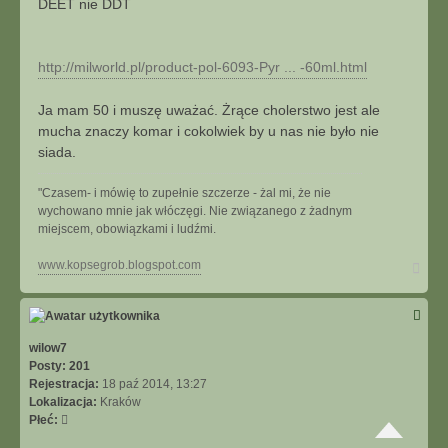
DEET nie DDT
t
http://milworld.pl/product-pol-6093-Pyr ... -60ml.html
Ja mam 50 i muszę uważać. Żrące cholerstwo jest ale
mucha znaczy komar i cokolwiek by u nas nie było nie
siada.
"Czasem- i mówię to zupełnie szczerze - żal mi, że nie
wychowano mnie jak włóczęgi. Nie związanego z żadnym
miejscem, obowiązkami i ludźmi.
N
www.kopsegrob.blogspot.com
a
g
ó
r
ę
wilow7
Posty:
201
Rejestracja:
18 paź 2014, 13:27
Lokalizacja:
Kraków
Płeć: