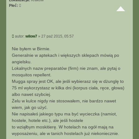
Lokalizacja:
Kraków
Płeć:
P
autor:
wilow7
»
27 paź 2015, 05:57
o
s
Nie byłem w Birmie.
t
Generalnie w aptekach i większych sklepach mówią po
angielsku.
Lokalnych nazw preparatów (firm) nie znam, ale pytaj o
mosquitos repellent.
Mugga spray jest OK, ale jeśli wybierasz się w dżunglę to
75 ml wykorzystasz w kilka dni (korpus ciała, ręce, głowa)
albo nawet szybciej.
Żelu w kulce nigdy nie stosowałem, nie bardzo nawet
wiem, jak go użyć.
Nie napisałeś jakiego typu ma być wycieczka (namiot,
hostele, hotele etc.), ale jeśli hostele
to wziąłbym moskitierę. W hotelach na ogół mają na
wyposażeniu, ale w tanich hostelach już niekoniecznie.