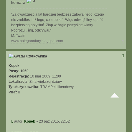
komara
"Za dwadzieścia lat bardziej będziesz żałował tego, czego
nie zrobiłeś, niż tego, co zrobiłeś. Więc odwiąż liny, opuść
bezpieczną przystań. Złap w żagle pomyślne wiatry.
Podróżuj, śnij, odkrywaj."
M. Twain
N
www.poteganatury.blogspot.com
a
g
ó
r
ę
Kopek
Posty:
1060
Rejestracja:
10 mar 2009, 11:00
Lokalizacja:
Z największej dziury
Tytuł użytkownika:
TRAMPek łikendowy
Płeć:
P
autor:
Kopek
»
23 paź 2015, 22:52
o
s