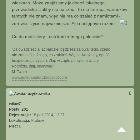
wioskach. Może znajdziemy jakiegoś lokalnego
ł
przewodnika. Jakby nie patrzeć - to nie Europa, warunków
ó
c
tamtych nie znam, więc nie ma co szaleć z namiotami -
z
zdrowie i życie najważniejsze. Ale następnym razem...
ę
g
Co do moskitiery - coś konkretnego polecicie?
a
"Za dwadzieścia lat bardziej będziesz żałował tego, czego
nie zrobiłeś, niż tego, co zrobiłeś. Więc odwiąż liny, opuść
bezpieczną przystań. Złap w żagle pomyślne wiatry.
Podróżuj, śnij, odkrywaj."
M. Twain
N
www.poteganatury.blogspot.com
a
g
ó
r
ę
wilow7
Posty:
201
Rejestracja:
18 paź 2014, 13:27
Lokalizacja:
Kraków
Płeć: