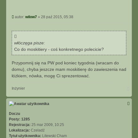
P
autor:
wilow7
»
28 paź 2015, 05:38
o
s
t
włóczęga pisze:
Co do moskitiery - coś konkretnego polecicie?
Przypomnij się na PW pod koniec tygodnia (wracam do
domu), chyba jeszcze mam moskitierę do zawieszenia nad
łóżkiem, nówka, mogę Ci sprezentować.
N
Inżynier
a
g
ó
r
ę
Doczu
Posty:
1285
Rejestracja:
25 mar 2009, 10:25
Lokalizacja:
Czeladź
Tytuł użytkownika:
Litewski Cham