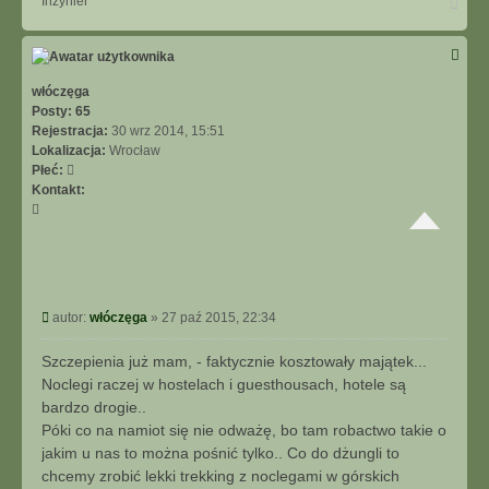
Inżynier
a
g
ó
r
ę
włóczęga
Posty:
65
Rejestracja:
30 wrz 2014, 15:51
Lokalizacja:
Wrocław
Płeć:
Kontakt:
S
k
o
n
t
a
P
autor:
włóczęga
»
27 paź 2015, 22:34
k
o
t
s
Szczepienia już mam, - faktycznie kosztowały majątek...
u
t
Noclegi raczej w hostelach i guesthousach, hotele są
j
s
bardzo drogie..
i
Póki co na namiot się nie odważę, bo tam robactwo takie o
ę
jakim u nas to można pośnić tylko.. Co do dżungli to
z
chcemy zrobić lekki trekking z noclegami w górskich
w