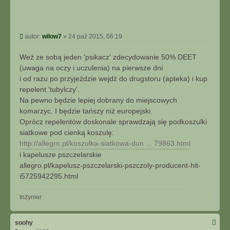
P
autor:
wilow7
»
24 paź 2015, 06:19
o
s
Weź ze sobą jeden 'psikacz' zdecydowanie 50% DEET
t
(uwaga na oczy i uczulenia) na pierwsze dni
i od razu po przyjeździe wejdź do drugstoru (apteka) i kup
repelent 'tubylczy'.
Na pewno będzie lepiej dobrany do miejscowych
komarzyc. I będzie tańszy niż europejski.
Oprócz repelentów doskonale sprawdzają się podkoszulki
siatkowe pod cienką koszulę:
http://allegro.pl/koszulka-siatkowa-dun ... 79863.html
i kapelusze pszczelarskie
allegro.pl/kapelusz-pszczelarski-pszczoly-producent-hit-
i5725942295.html
N
Inżynier
a
g
ó
soohy
r