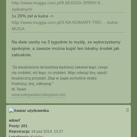
c
http://www.mugga.com.pl/9,MUGGA-SPRAY-5 ...
z
opikalnych
ę
1x 20% żel w kulce ->
g
http://www.mugga.com.pl/3,NA-KOMARY-TRO ... kulce-
a
MUGA
Na dwie osoby na 3 tygodnie to myślę, ze wykorzystamy
spokojnie, a zawsze można kupić ten lokalny środek jak
zabraknie.
"Za dwadzieścia lat bardziej będziesz żałował tego, czego
nie zrobiłeś, niż tego, co zrobiłeś. Więc odwiąż liny, opuść
bezpieczną przystań. Złap w żagle pomyślne wiatry.
Podróżuj, śnij, odkrywaj."
M. Twain
N
www.poteganatury.blogspot.com
a
g
ó
r
ę
wilow7
Posty:
201
Rejestracja:
18 paź 2014, 13:27