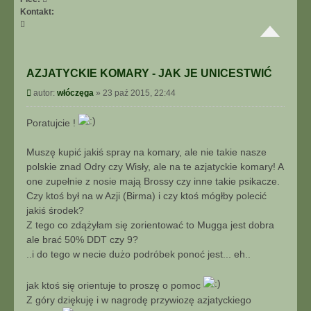
Kontakt:
S
k
o
n
AZJATYCKIE KOMARY - JAK JE UNICESTWIĆ
t
a
P
autor:
włóczęga
»
23 paź 2015, 22:44
k
o
t
s
Poratujcie !
u
t
j
s
Muszę kupić jakiś spray na komary, ale nie takie nasze
i
polskie znad Odry czy Wisły, ale na te azjatyckie komary! A
ę
one zupełnie z nosie mają Brossy czy inne takie psikacze.
z
Czy ktoś był na w Azji (Birma) i czy ktoś mógłby polecić
w
jakiś środek?
ł
ó
Z tego co zdążyłam się zorientować to Mugga jest dobra
c
ale brać 50% DDT czy 9?
z
..i do tego w necie dużo podróbek ponoć jest... eh..
ę
g
jak ktoś się orientuje to proszę o pomoc
a
Z góry dziękuję i w nagrodę przywiozę azjatyckiego