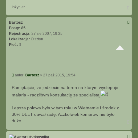
N
Inżynier
a
g
ó
Bartosz
r
Posty:
85
ę
Rejestracja:
27 sie 2007, 19:25
Lokalizacja:
Olsztyn
Płeć:
P
autor:
Bartosz
»
27 paź 2015, 19:54
o
s
Pamiętajcie, że jedziecie na teren na którym wystepuje
t
malaria - radziłbym konsultację ze specjalistą
Lepsza połowa była w tym roku w Wietnamie i środek z
30% DEET dawał radę. Aczkolwiek komarów nie było
dużo.
N
a
g
ó