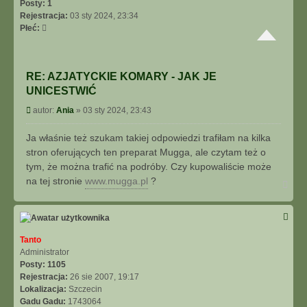
r
Posty:
1
ę
Rejestracja:
03 sty 2024, 23:34
Płeć:
RE: AZJATYCKIE KOMARY - JAK JE
UNICESTWIĆ
P
autor:
Ania
»
03 sty 2024, 23:43
o
s
Ja właśnie też szukam takiej odpowiedzi trafiłam na kilka
t
stron oferujących ten preparat Mugga, ale czytam też o
tym, że można trafić na podróby. Czy kupowaliście może
na tej stronie
www.mugga.pl
?
N
a
g
ó
r
ę
Tanto
Administrator
Posty:
1105
Rejestracja:
26 sie 2007, 19:17
Lokalizacja:
Szczecin
Gadu Gadu:
1743064