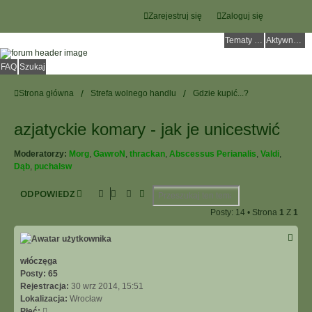
Zarejestruj się
Zaloguj się
Tematy bez odpowiedzi
Aktywne tematy
FAQ
Szukaj
Strona główna
Strefa wolnego handlu
Gdzie kupić...?
azjatyckie komary - jak je unicestwić
Moderatorzy:
Morg
,
GawroN
,
thrackan
,
Abscessus Perianalis
,
Valdi
,
Dąb
,
puchalsw
Szukaj
Wyszukiwanie Zaawansowane
ODPOWIEDZ
Posty: 14 • Strona
1
Z
1
włóczęga
Posty:
65
Rejestracja:
30 wrz 2014, 15:51
Lokalizacja:
Wrocław
Płeć: