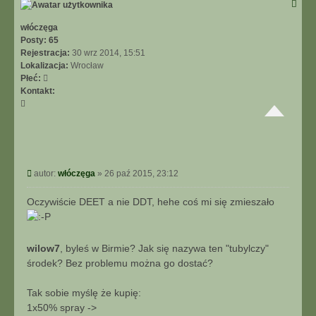
ó
r
ę
włóczęga
Posty:
65
Rejestracja:
30 wrz 2014, 15:51
Lokalizacja:
Wrocław
Płeć:
Kontakt:
S
k
o
n
t
a
P
autor:
włóczęga
»
26 paź 2015, 23:12
k
o
t
s
Oczywiście DEET a nie DDT, hehe coś mi się zmieszało
u
t
j
s
i
wilow7
, byleś w Birmie? Jak się nazywa ten "tubylczy"
ę
środek? Bez problemu można go dostać?
z
w
Tak sobie myślę że kupię:
ł
ó
1x50% spray ->