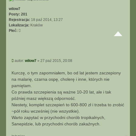
r
ę
wilow7
Posty:
201
Rejestracja:
18 paź 2014, 13:27
Lokalizacja:
Kraków
Płeć:
P
autor:
wilow7
»
27 paź 2015, 20:08
o
s
Kurczę, o tym zapomniałem, bo od lat jestem zaczepiony
t
na malarię, czarna ospę, cholerę i inne, których nie
pamiętam.
Co prawda szczepienia są ważne 10-20 lat, ale i tak
później masz większą odporność.
Niestety, komplet szczepień to 600-800 zł i trzeba to zrobić
~pół roku wcześniej (nie wszystkie).
Warto zapytać w przychodni chorób tropikalnych,
Sanepidzie, lub przychodni chorób zakaźnych.
N