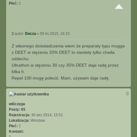
Płeć:
P
autor:
Doczu
»
05 lis 2015, 16:15
o
s
Z własnego doświadczenia wiem że preparaty typu mugga
t
z DEET w stężeniu 20% DEET to niestety tylko chwila
oddechu.
Ultrathon w stężeniu 30 czy 35% DEET daje radę przez
kilka h.
Repel 100 mogę polecić. Mam, używam daje radę.
N
a
g
ó
r
ę
włóczęga
Posty:
65
Rejestracja:
30 wrz 2014, 15:51
Lokalizacja:
Wrocław
Płeć:
Kontakt:
S