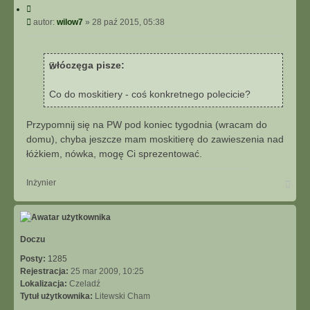
C
y
P
autor:
wilow7
»
28 paź 2015, 05:38
t
o
u
s
j
t
włóczęga pisze:
Co do moskitiery - coś konkretnego polecicie?
Przypomnij się na PW pod koniec tygodnia (wracam do
domu), chyba jeszcze mam moskitierę do zawieszenia nad
łóżkiem, nówka, mogę Ci sprezentować.
N
Inżynier
a
g
ó
r
ę
Doczu
Posty:
1285
Rejestracja:
25 mar 2009, 10:25
Lokalizacja:
Czeladź
Tytuł użytkownika:
Litewski Cham