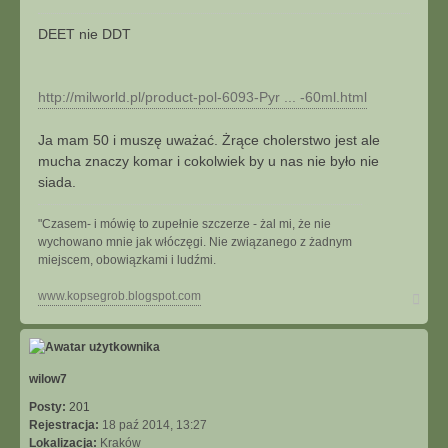
t
o
u
s
DEET nie DDT
j
t
http://milworld.pl/product-pol-6093-Pyr ... -60ml.html
Ja mam 50 i muszę uważać. Żrące cholerstwo jest ale
mucha znaczy komar i cokolwiek by u nas nie było nie
siada.
"Czasem- i mówię to zupełnie szczerze - żal mi, że nie
wychowano mnie jak włóczęgi. Nie związanego z żadnym
miejscem, obowiązkami i ludźmi.
N
www.kopsegrob.blogspot.com
a
g
ó
r
ę
wilow7
Posty:
201
Rejestracja:
18 paź 2014, 13:27
Lokalizacja:
Kraków