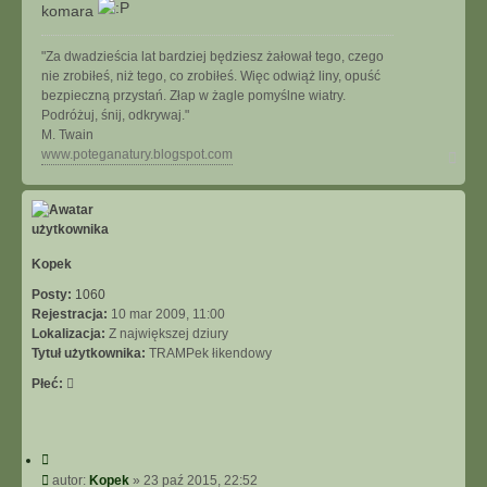
komara
"Za dwadzieścia lat bardziej będziesz żałował tego, czego
nie zrobiłeś, niż tego, co zrobiłeś. Więc odwiąż liny, opuść
bezpieczną przystań. Złap w żagle pomyślne wiatry.
Podróżuj, śnij, odkrywaj."
M. Twain
N
www.poteganatury.blogspot.com
a
g
ó
r
ę
Kopek
Posty:
1060
Rejestracja:
10 mar 2009, 11:00
Lokalizacja:
Z największej dziury
Tytuł użytkownika:
TRAMPek łikendowy
Płeć:
C
y
P
autor:
Kopek
»
23 paź 2015, 22:52