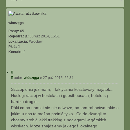
a
g
ó
r
ę
włóczęga
Posty:
65
Rejestracja:
30 wrz 2014, 15:51
Lokalizacja:
Wrocław
Płeć:
S
Kontakt:
k
o
n
C
t
y
P
autor:
włóczęga
»
27 paź 2015, 22:34
a
t
o
k
u
s
t
Szczepienia już mam, - faktycznie kosztowały majątek...
j
t
u
Noclegi raczej w hostelach i guesthousach, hotele są
j
bardzo drogie..
s
Póki co na namiot się nie odważę, bo tam robactwo takie o
i
jakim u nas to można pośnić tylko.. Co do dżungli to
ę
chcemy zrobić lekki trekking z noclegami w górskich
z
w
wioskach. Może znajdziemy jakiegoś lokalnego