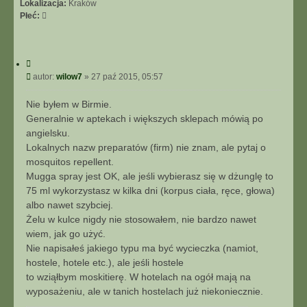
Lokalizacja:
Kraków
Płeć:
C
y
P
autor:
wilow7
»
27 paź 2015, 05:57
t
o
u
s
Nie byłem w Birmie.
j
t
Generalnie w aptekach i większych sklepach mówią po
angielsku.
Lokalnych nazw preparatów (firm) nie znam, ale pytaj o
mosquitos repellent.
Mugga spray jest OK, ale jeśli wybierasz się w dżunglę to
75 ml wykorzystasz w kilka dni (korpus ciała, ręce, głowa)
albo nawet szybciej.
Żelu w kulce nigdy nie stosowałem, nie bardzo nawet
wiem, jak go użyć.
Nie napisałeś jakiego typu ma być wycieczka (namiot,
hostele, hotele etc.), ale jeśli hostele
to wziąłbym moskitierę. W hotelach na ogół mają na
wyposażeniu, ale w tanich hostelach już niekoniecznie.