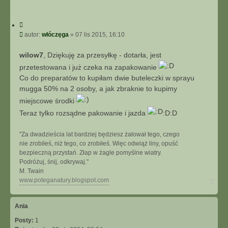
o
n
C
t
y
P
autor:
włóczęga
»
07 lis 2015, 16:10
a
t
o
k
u
s
t
wilow7
, Dziękuję za przesyłkę - dotarła, jest
j
t
u
przetestowana i już czeka na zapakowanie
j
Co do preparatów to kupiłam dwie buteleczki w sprayu
s
mugga 50% na 2 osoby, a jak zbraknie to kupimy
i
ę
miejscowe środki
z
Teraz tylko rozsądne pakowanie i jazda
:D:D
w
ł
"Za dwadzieścia lat bardziej będziesz żałował tego, czego
ó
nie zrobiłeś, niż tego, co zrobiłeś. Więc odwiąż liny, opuść
c
bezpieczną przystań. Złap w żagle pomyślne wiatry.
z
Podróżuj, śnij, odkrywaj."
ę
M. Twain
g
N
www.poteganatury.blogspot.com
a
a
g
ó
Ania
r
Posty:
1
ę