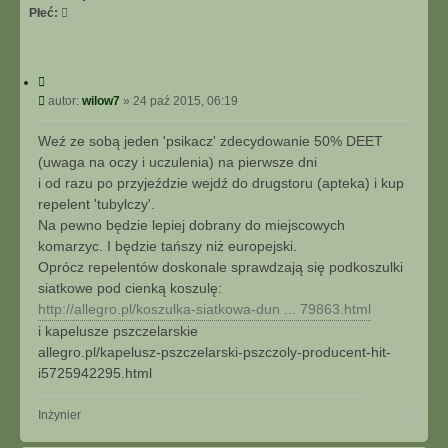
Płeć:
C
y
P
autor:
wilow7
»
24 paź 2015, 06:19
t
o
u
s
Weź ze sobą jeden 'psikacz' zdecydowanie 50% DEET
j
t
(uwaga na oczy i uczulenia) na pierwsze dni
i od razu po przyjeździe wejdź do drugstoru (apteka) i kup
repelent 'tubylczy'.
Na pewno będzie lepiej dobrany do miejscowych
komarzyc. I będzie tańszy niż europejski.
Oprócz repelentów doskonale sprawdzają się podkoszulki
siatkowe pod cienką koszulę:
http://allegro.pl/koszulka-siatkowa-dun ... 79863.html
i kapelusze pszczelarskie
allegro.pl/kapelusz-pszczelarski-pszczoly-producent-hit-
i5725942295.html
N
Inżynier
a
g