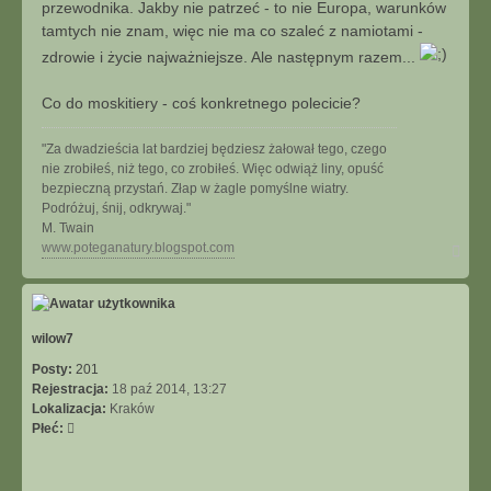
ł
przewodnika. Jakby nie patrzeć - to nie Europa, warunków
ó
tamtych nie znam, więc nie ma co szaleć z namiotami -
c
zdrowie i życie najważniejsze. Ale następnym razem...
z
ę
g
Co do moskitiery - coś konkretnego polecicie?
a
"Za dwadzieścia lat bardziej będziesz żałował tego, czego
nie zrobiłeś, niż tego, co zrobiłeś. Więc odwiąż liny, opuść
bezpieczną przystań. Złap w żagle pomyślne wiatry.
Podróżuj, śnij, odkrywaj."
M. Twain
N
www.poteganatury.blogspot.com
a
g
ó
r
ę
wilow7
Posty:
201
Rejestracja:
18 paź 2014, 13:27
Lokalizacja:
Kraków
Płeć: