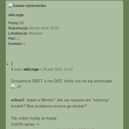
g
ó
r
ę
włóczęga
Posty:
65
Rejestracja:
30 wrz 2014, 15:51
Lokalizacja:
Wrocław
Płeć:
S
Kontakt:
k
o
n
C
t
y
P
autor:
włóczęga
»
26 paź 2015, 23:12
a
t
o
k
u
s
t
Oczywiście DEET a nie DDT, hehe coś mi się zmieszało
j
t
u
j
s
wilow7
, byleś w Birmie? Jak się nazywa ten "tubylczy"
i
środek? Bez problemu można go dostać?
ę
z
w
Tak sobie myślę że kupię:
ł
1x50% spray ->
ó