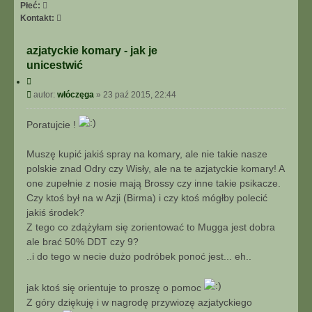
I
Płeć:
E
S
Kontakt:
Z
k
A
o
azjatyckie komary - jak je
A
n
unicestwić
W
t
A
a
C
N
y
k
P
autor:
włóczęga
»
23 paź 2015, 22:44
t
S
t
o
u
O
u
s
Poratujcie !
j
W
j
t
A
s
Muszę kupić jakiś spray na komary, ale nie takie nasze
N
i
E
polskie znad Odry czy Wisły, ale na te azjatyckie komary! A
ę
z
one zupełnie z nosie mają Brossy czy inne takie psikacze.
w
Czy ktoś był na w Azji (Birma) i czy ktoś mógłby polecić
ł
jakiś środek?
ó
Z tego co zdążyłam się zorientować to Mugga jest dobra
c
ale brać 50% DDT czy 9?
z
..i do tego w necie dużo podróbek ponoć jest... eh..
ę
g
a
jak ktoś się orientuje to proszę o pomoc
Z góry dziękuję i w nagrodę przywiozę azjatyckiego