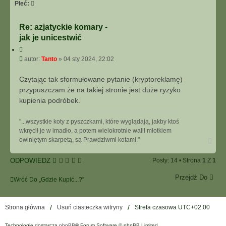
Płeć:
Re: azjatyckie komary -
jak je unicestwić
C
y
P
autor:
Tanto
»
04 sty 2024, 22:02
t
o
u
s
Czytając tak sformułowane pytanie (kryptoreklamę)
j
t
przypuszczam że na takiej stronie jest duże ryzyko
kupienia podróbek.
"...wszystkie koty z pyszczkami, które wyglądają, jakby ktoś
wkręcił je w imadło, a potem wielokrotnie walił młotkiem
N
owiniętym skarpetą, są Prawdziwmi kotami."
a
g
ODPOWIEDZ
Posty: 14 • Strona
1
Z
1
ó
r
Przejdź Do
ę
Wróć Do „Gdzie Kupić...?”
Strona główna
Usuń ciasteczka witryny
Strefa czasowa
UTC+02:00
Technologię dostarcza
phpBB
® Forum Software © phpBB Limited