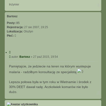
N
Inżynier
a
g
ó
Bartosz
r
Posty:
85
ę
Rejestracja:
27 sie 2007, 19:25
Lokalizacja:
Olsztyn
Płeć:
C
y
P
autor:
Bartosz
»
27 paź 2015, 19:54
t
o
u
s
Pamiętajcie, że jedziecie na teren na którym wystepuje
j
t
malaria - radziłbym konsultację ze specjalistą
Lepsza połowa była w tym roku w Wietnamie i środek z
30% DEET dawał radę. Aczkolwiek komarów nie było
dużo.
N
a
g
ó