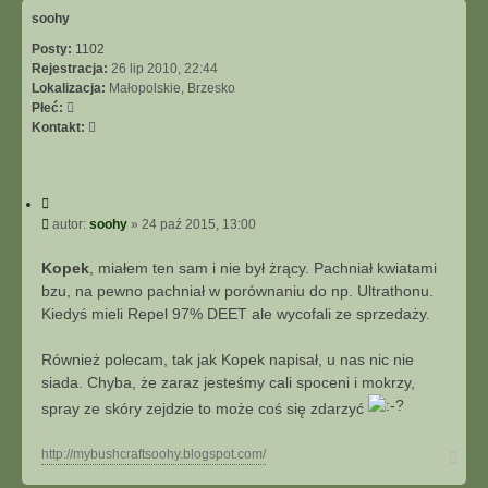
ó
soohy
r
Posty:
1102
ę
Rejestracja:
26 lip 2010, 22:44
Lokalizacja:
Małopolskie, Brzesko
Płeć:
S
Kontakt:
k
o
n
C
t
y
P
autor:
soohy
»
24 paź 2015, 13:00
a
t
o
k
u
s
t
Kopek
, miałem ten sam i nie był żrący. Pachniał kwiatami
j
t
u
bzu, na pewno pachniał w porównaniu do np. Ultrathonu.
j
Kiedyś mieli Repel 97% DEET ale wycofali ze sprzedaży.
s
i
Również polecam, tak jak Kopek napisał, u nas nic nie
ę
siada. Chyba, że zaraz jesteśmy cali spoceni i mokrzy,
z
s
spray ze skóry zejdzie to może coś się zdarzyć
o
o
N
http://mybushcraftsoohy.blogspot.com/
h
a
y