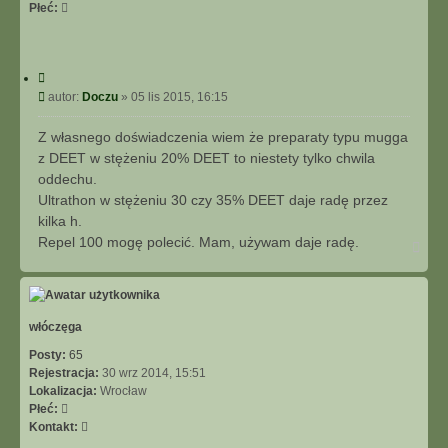
Płeć:
C
y
P
autor:
Doczu
»
05 lis 2015, 16:15
t
o
u
s
Z własnego doświadczenia wiem że preparaty typu mugga
j
t
z DEET w stężeniu 20% DEET to niestety tylko chwila
oddechu.
Ultrathon w stężeniu 30 czy 35% DEET daje radę przez
kilka h.
Repel 100 mogę polecić. Mam, używam daje radę.
N
a
g
ó
r
ę
włóczęga
Posty:
65
Rejestracja:
30 wrz 2014, 15:51
Lokalizacja:
Wrocław
Płeć:
S
Kontakt:
k