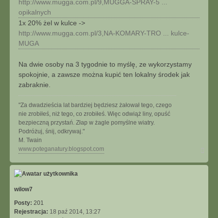
http://www.mugga.com.pl/9,MUGGA-SPRAY-5 ...
c
opikalnych
z
ę
1x 20% żel w kulce ->
g
http://www.mugga.com.pl/3,NA-KOMARY-TRO ... kulce-
a
MUGA
Na dwie osoby na 3 tygodnie to myślę, ze wykorzystamy
spokojnie, a zawsze można kupić ten lokalny środek jak
zabraknie.
"Za dwadzieścia lat bardziej będziesz żałował tego, czego
nie zrobiłeś, niż tego, co zrobiłeś. Więc odwiąż liny, opuść
bezpieczną przystań. Złap w żagle pomyślne wiatry.
Podróżuj, śnij, odkrywaj."
M. Twain
N
www.poteganatury.blogspot.com
a
g
ó
r
ę
wilow7
Posty:
201
Rejestracja:
18 paź 2014, 13:27