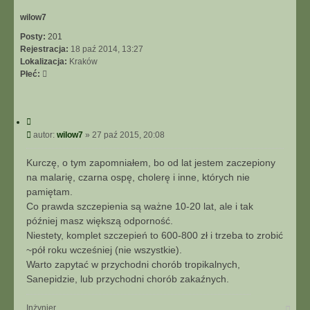
r
ę
wilow7
Posty:
201
Rejestracja:
18 paź 2014, 13:27
Lokalizacja:
Kraków
Płeć:
C
y
P
autor:
wilow7
»
27 paź 2015, 20:08
t
o
u
s
Kurczę, o tym zapomniałem, bo od lat jestem zaczepiony
j
t
na malarię, czarna ospę, cholerę i inne, których nie
pamiętam.
Co prawda szczepienia są ważne 10-20 lat, ale i tak
później masz większą odporność.
Niestety, komplet szczepień to 600-800 zł i trzeba to zrobić
~pół roku wcześniej (nie wszystkie).
Warto zapytać w przychodni chorób tropikalnych,
Sanepidzie, lub przychodni chorób zakaźnych.
N
Inżynier