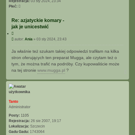
Rejestracja:
03 sty 2024, 23:34
Płeć:
Re: azjatyckie komary -
jak je unicestwić
C
y
P
autor:
Ania
»
03 sty 2024, 23:43
t
o
u
s
Ja właśnie też szukam takiej odpowiedzi trafiłam na kilka
j
t
stron oferujących ten preparat Mugga, ale czytam też o
tym, że można trafić na podróby. Czy kupowaliście może
na tej stronie
www.mugga.pl
?
N
a
g
ó
r
ę
Tanto
Administrator
Posty:
1105
Rejestracja:
26 sie 2007, 19:17
Lokalizacja:
Szczecin
Gadu Gadu:
1743064