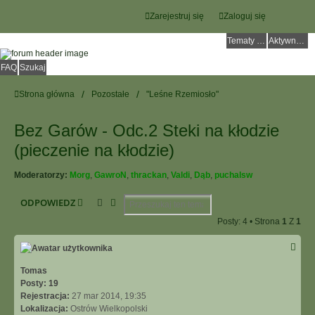
Zarejestruj się
Zaloguj się
Tematy bez odpowiedzi
Aktywne tematy
FAQ
Szukaj
Strona główna
Pozostałe
"Leśne Rzemiosło"
Bez Garów - Odc.2 Steki na kłodzie
(pieczenie na kłodzie)
Moderatorzy:
Morg
,
GawroN
,
thrackan
,
Valdi
,
Dąb
,
puchalsw
Szukaj
Wyszukiwanie Zaawansowane
ODPOWIEDZ
Posty: 4 • Strona
1
Z
1
Tomas
Posty:
19
Rejestracja:
27 mar 2014, 19:35
Lokalizacja:
Ostrów Wielkopolski