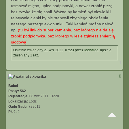
t
usmażyć mięso, upiec podpłomyki, a nawet zrobić pizzę
bez ryzyka że się spali. Ważne by kamień był niewielki i
relatywnie cienki by nie stanowił zbytniego obciążenia
naszego naszego ekwipunku. Taki kamień można nabyć
np.
(tu był link do super kamienia, bez którego nie da się
zrobić podpłomyka, bez którego w lesie zginiesz śmiercią
głodową)
Ostatnio zmieniony 21 wrz 2022, 07:23 przez
leonardo
, łącznie
zmieniany 1 raz.
N
a
g
ó
r
ę
Bubel
Posty:
562
Rejestracja:
08 wrz 2011, 16:20
Lokalizacja:
Łódź
Gadu Gadu:
729611
Płeć: