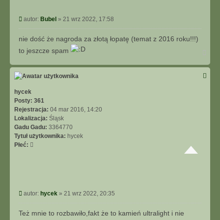
P
autor:
Bubel
»
21 wrz 2022, 17:58
o
s
nie dość że nagroda za złotą łopatę (temat z 2016 roku!!!)
t
to jeszcze spam
N
a
g
ó
r
ę
hycek
Posty:
361
Rejestracja:
04 mar 2016, 14:20
Lokalizacja:
Śląsk
Gadu Gadu:
3364770
Tytuł użytkownika:
hycek
Płeć:
P
autor:
hycek
»
21 wrz 2022, 20:35
o
s
Też mnie to rozbawiło,fakt że to kamień ultralight i nie
t