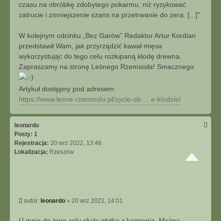
czasu na obróbkę zdobytego pokarmu, niż ryzykować
zatrucie i zmniejszenie szans na przetrwanie do zera. [...]"
W kolejnym odcinku „Bez Garów” Redaktor Artur Kordian
przedstawił Wam, jak przyrządzić kawał mięsa
wykorzystując do tego celu rozłupaną kłodę drewna.
Zapraszamy na stronę Leśnego Rzemiosła! Smacznego
Artykuł dostępny pod adresem:
https://www.lesne-rzemioslo.pl/zycie-ob ... e-klodzie/
N
a
g
ó
leonardo
r
Posty:
1
ę
Rejestracja:
20 wrz 2022, 13:46
Lokalizacja:
Rzeszów
P
autor:
leonardo
»
20 wrz 2022, 14:01
o
s
U mnie do tego celu służy płytka z kamienia. Można