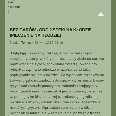
Płeć:
Kontakt:
S
k
o
n
BEZ GARÓW - ODC.2 STEKI NA KŁODZIE
t
a
(PIECZENIE NA KŁODZIE)
k
P
autor:
Tomas
»
28 kwie 2016, 21:19
t
o
u
s
"Oglądając programy traktujące o surwiwalu często
j
t
s
spotykamy sceny, w których prowadzący zjada na surowo,
i
bądź wręcz na żywca, schwytane zwierzę, owada czy
ę
rybę. Patrząc na to odnoszę wrażenie, że to takie
z
popisywanie się ‘po publiczkę’. Za wyjątkiem rozbitków na
T
tratwie, ciężko mi znaleźć sytuację, w której musielibyśmy
o
ryzykować zatrucie pasożytami radośnie żerującymi w
m
a
organizmach innych zwierząt. A jest w czym wybierać, że
s
wspomnę tylko kilka z naszej szerokości geograficznej:
włośnica u dzików, wścieklizna u wiewiórek, żółtaczka u
niektórych gryzoni. Wprawdzie sam jestem wielkim
miłośnikiem tatara, ale w terenie lepiej poświęcić trochę