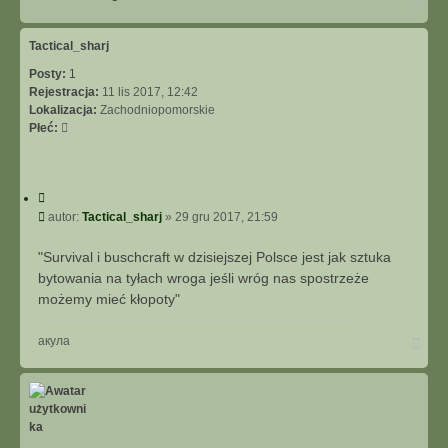
s
a
i
g
ę
ó
Tactical_sharj
z
r
a
Posty:
1
ę
l
Rejestracja:
11 lis 2017, 12:42
i
Lokalizacja:
Zachodniopomorskie
n
Płeć:
a
2
3
C
y
P
autor:
Tactical_sharj
»
29 gru 2017, 21:59
t
o
u
s
"Survival i buschcraft w dzisiejszej Polsce jest jak sztuka
j
t
bytowania na tyłach wroga jeśli wróg nas spostrzeże
możemy mieć kłopoty"
N
акула
a
g
ó
r
ę