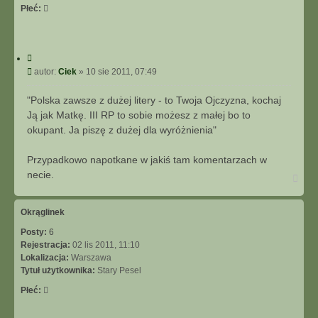
Płeć:
C
y
P
autor:
Ciek
»
10 sie 2011, 07:49
t
o
u
s
"Polska zawsze z dużej litery - to Twoja Ojczyzna, kochaj
j
t
Ją jak Matkę. III RP to sobie możesz z małej bo to
okupant. Ja piszę z dużej dla wyróżnienia"
Przypadkowo napotkane w jakiś tam komentarzach w
necie.
N
a
g
ó
Okrąglinek
r
Posty:
6
ę
Rejestracja:
02 lis 2011, 11:10
Lokalizacja:
Warszawa
Tytuł użytkownika:
Stary Pesel
Płeć: