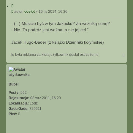
C
y
P
autor:
ocelot
»
16 lis 2014, 16:36
t
o
u
s
- (...) Musicie być w tym Jakucku? Za wszelką cenę?
j
t
- Nie. To podróż jest ważna, a nie jej cel."
Jacek Hugo-Bader (z książki Dzienniki kołymskie)
N
tu była reklama za którą użytkownik dostał ostrzeżenie
a
g
ó
r
ę
Bubel
Posty:
562
Rejestracja:
08 wrz 2011, 16:20
Lokalizacja:
Łódź
Gadu Gadu:
729611
Płeć: