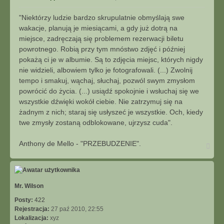
t
o
u
s
"Niektórzy ludzie bardzo skrupulatnie obmyślają swe
j
t
wakacje, planują je miesiącami, a gdy już dotrą na
miejsce, zadręczają się problemem rezerwacji biletu
powrotnego. Robią przy tym mnóstwo zdjęć i później
pokażą ci je w albumie. Są to zdjęcia miejsc, których nigdy
nie widzieli, albowiem tylko je fotografowali. (...) Zwolnij
tempo i smakuj, wąchaj, słuchaj, pozwól swym zmysłom
powrócić do życia. (...) usiądź spokojnie i wsłuchaj się we
wszystkie dźwięki wokół ciebie. Nie zatrzymuj się na
żadnym z nich; staraj się usłyszeć je wszystkie. Och, kiedy
twe zmysły zostaną odblokowane, ujrzysz cuda".
Anthony de Mello - "PRZEBUDZENIE".
N
a
g
ó
r
ę
Mr. Wilson
Posty:
422
Rejestracja:
27 paź 2010, 22:55
Lokalizacja:
xyz