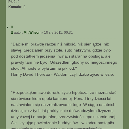
Płeć:
S
Kontakt:
k
o
n
C
t
y
P
autor:
Mr. Wilson
»
10 sie 2011, 00:31
a
t
o
k
u
s
t
''Dajcie mi prawdę raczej niż miłość, niż pieniądze, niż
j
t
u
sławę. Siedziałem przy stole, suto nakrytym, gdzie było
j
pod dostatkiem jedzenia i wina, i staranna obsługa, ale
s
prawdy tam nie było. Odszedłem głodny od niegościnnego
i
stołu. Atmosfera była zimna jak lód.''
ę
Henry David Thoreau - Walden, czyli dzikie życie w lesie.
z
M
r
.
''Rozpocząłem swe dorosłe życie hipotezą, że można stać
W
się rówieśnikiem epoki kamiennej. Ponad trzydzieści lat
i
nastawiałem się na zrealizowanie tego. W ciągu ostatnich
l
dziesięciu z tych lat praktycznie doświadczyłem fizycznej,
s
o
umysłowej i emocjonalnej rzeczywistości epoki kamiennej.
n
Ale - cytując powiedzenie buddystów - w końcu nastąpiło
zetknięcie twarzą w twarz z czystą rzeczywistością.