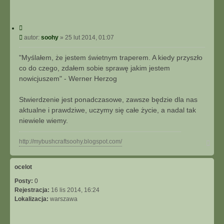
k
o
n
C
t
y
P
autor:
soohy
»
25 lut 2014, 01:07
a
t
o
k
u
s
t
"Myślałem, że jestem świetnym traperem. A kiedy przyszło
j
t
u
co do czego, zdałem sobie sprawę jakim jestem
j
nowicjuszem" - Werner Herzog
s
i
Stwierdzenie jest ponadczasowe, zawsze będzie dla nas
ę
aktualne i prawdziwe, uczymy się całe życie, a nadal tak
z
s
niewiele wiemy.
o
o
N
http://mybushcraftsoohy.blogspot.com/
h
a
y
g
ó
ocelot
r
Posty:
0
ę
Rejestracja:
16 lis 2014, 16:24
Lokalizacja:
warszawa