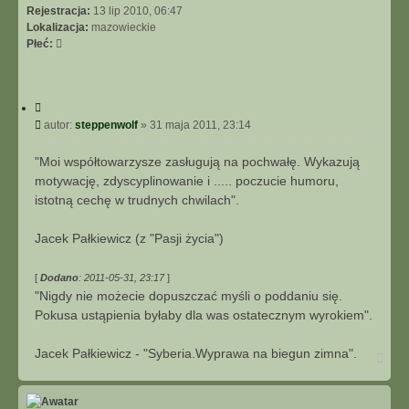
Rejestracja:
13 lip 2010, 06:47
Lokalizacja:
mazowieckie
Płeć:
C
y
P
autor:
steppenwolf
»
31 maja 2011, 23:14
t
o
u
s
"Moi współtowarzysze zasługują na pochwałę. Wykazują
j
t
motywację, zdyscyplinowanie i ..... poczucie humoru,
istotną cechę w trudnych chwilach".
Jacek Pałkiewicz (z "Pasji życia")
[
Dodano
: 2011-05-31, 23:17
]
"Nigdy nie możecie dopuszczać myśli o poddaniu się.
Pokusa ustąpienia byłaby dla was ostatecznym wyrokiem".
Jacek Pałkiewicz - "Syberia.Wyprawa na biegun zimna".
N
a
g
ó