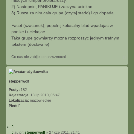
mlodych lumpenproletaruszy.
2) Nastepnie, PANIKUJE i zaczyna uciekac.
3) Rusza za nim cala grupa (czytaj stado) i go dopada.
Facet (szacunek), popelnij kolosalny blad wpadajac w
panike i uciekajac.
Taka grupe gowniarzy mozna rozproszyc jednym trafnym
tekstem (doslownie).
N
Co nas nie zabije to nas wzmocni...
a
g
ó
r
ę
steppenwolf
Posty:
182
Rejestracja:
13 lip 2010, 06:47
Lokalizacja:
mazowieckie
Płeć:
C
y
P
autor:
steppenwolf
»
27 cze 2011, 21:41