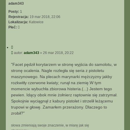
adam343
Posty:
1
Rejestracja:
19 mar 2018, 22:06
Lokalizacja:
Katowice
Płeć:
C
y
P
autor:
adam343
»
26 mar 2018, 20:22
t
o
u
s
"Facet pędził korytarzem w stronę wyjścia do samolotu, w
j
t
stronę ocalenia. Nagle rozległa się seria z pistoletu
maszynowego. Na plecach marynarki mężczyzny jakby
rozkwitły czerwone kwiaty; runął na ziemię.W tym
momencie wybuchła zbiorowa histeria.(...) Jestem tego
pewien. Idący obok mnie żołnierz raptownie się zatrzymał.
Spokojnie wyciągnął z kabury pistolet i strzelił leżącemu
trupowi w głowę. Zamarłem przerażony. Dlaczego to
zrobił?"
słowa zmieniają swoje znaczenie, w miarę jak się