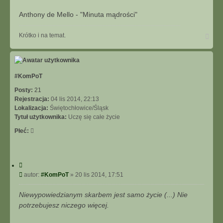
Anthony de Mello - "Minuta mądrości"
N
Krótko i na temat.
a
g
ó
r
ę
#KomPoT
Posty:
21
Rejestracja:
04 lis 2014, 22:13
Lokalizacja:
Świętochłowice/Śląsk
Tytuł użytkownika:
Uczę się całe życie
Płeć:
C
y
P
autor:
#KomPoT
»
20 lis 2014, 17:51
t
o
u
s
Niewypowiedzianym skarbem jest samo życie (...) Nie
j
t
potrzebujesz niczego więcej.