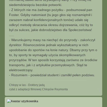
siedemdziesięciu bezokie potworki.
- Z których nie ma żadnego pożytku - podsumował pan
Foster. Gdyby natomiast (tu jego głos się roznamiętnił i
zarazem nabrał konfidencjonalnych tonów) udało się
odkryć metodę skracania okresu dojrzewania, cóż by to
był za sukces, jakie dobrodziejstwo dla Społeczeństwa!
.....
- Warunkujemy masy na niechęć do przyrody - zakończył
dyrektor. Równocześnie jednak wykształcamy w nich
upodobanie do sportów na łonie natury. Dbamy przy tym o
to, by sporty te wymagały użycia skomplikowanych
przyrządów. W ten sposób korzystają zarówno ze środków
transportu, jak i z artykułów przemysłowych. Stąd te
elektrowstrząsy.
- Rozumiem - powiedział student i zamilkł pełen podziwu.
Chłopy w las - Doktory jadą
N
cytat z adaptacji filmowej Chłopów Reymonta
a
g
ó
r