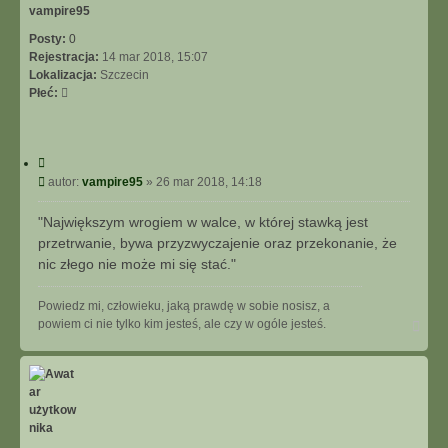
vampire95
Posty:
0
Rejestracja:
14 mar 2018, 15:07
Lokalizacja:
Szczecin
Płeć:
C
y
P
autor:
vampire95
»
26 mar 2018, 14:18
t
o
u
s
"Największym wrogiem w walce, w której stawką jest
j
t
przetrwanie, bywa przyzwyczajenie oraz przekonanie, że
nic złego nie może mi się stać."
Powiedz mi, człowieku, jaką prawdę w sobie nosisz, a
N
powiem ci nie tylko kim jesteś, ale czy w ogóle jesteś.
a
g
ó
r
ę