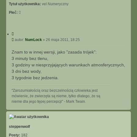
I
Tytuł użytkownika:
vel Numeryczny
E
Płeć:
Z
A
A
W
C
A
y
P
autor:
NumLock
»
26 maja 2011, 18:25
N
t
o
S
u
s
O
Znam to w innej wersji, jako "zasada trójek":
j
t
W
3 minuty bez tlenu,
A
3 godziny w niesprzyjających warunkach atmosferycznych,
N
3 dni bez wody,
E
3 tygodnie bez jedzenia.
"Zarozumiałością oraz bezczelnością człowieka jest
mówienie, że zwierzęta są nieme, tylko dlatego, że są
N
nieme dla jego tępej percepcji" - Mark Twain.
a
g
ó
r
ę
steppenwolf
Posty:
182