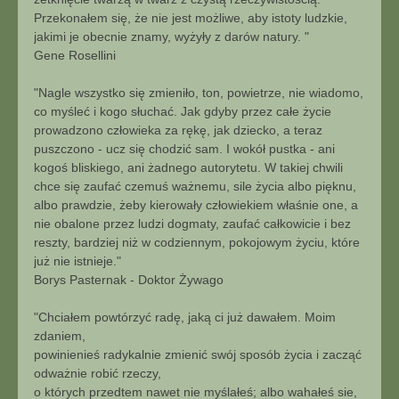
Przekonałem się, że nie jest możliwe, aby istoty ludzkie,
jakimi je obecnie znamy, wyżyły z darów natury. "
Gene Rosellini
"Nagle wszystko się zmieniło, ton, powietrze, nie wiadomo,
co myśleć i kogo słuchać. Jak gdyby przez całe życie
prowadzono człowieka za rękę, jak dziecko, a teraz
puszczono - ucz się chodzić sam. I wokół pustka - ani
kogoś bliskiego, ani żadnego autorytetu. W takiej chwili
chce się zaufać czemuś ważnemu, sile życia albo pięknu,
albo prawdzie, żeby kierowały człowiekiem właśnie one, a
nie obalone przez ludzi dogmaty, zaufać całkowicie i bez
reszty, bardziej niż w codziennym, pokojowym życiu, które
już nie istnieje."
Borys Pasternak - Doktor Żywago
"Chciałem powtórzyć radę, jaką ci już dawałem. Moim
zdaniem,
powinienieś radykalnie zmienić swój sposób życia i zacząć
odważnie robić rzeczy,
o których przedtem nawet nie myślałeś; albo wahałeś sie,