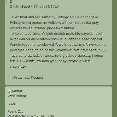
C
y
P
autor:
Bubel
»
19 lis 2014, 19:15
t
o
u
s
Teraz miał umrzeć samotny i nikogo to nie obchodziło.
j
t
Pchnął drzwi przednim kółkiem wózka i na stoliku przy
wejściu zaczął szukać pudełka z hubką.
To kolejna sprawa. W tych dniach mało kto używał hubki.
Kupowali od alchemików wielkie, cuchnące żółte zapałki.
Windle tego nie aprobował. Ogień jest ważny. Człowiek nie
powinien zapalać go ot tak - okazywał tym brak szacunku.
Tacy są teraz ludzie: wiecznie się gdzieś spieszą. I ogień
też. No właśnie, za dawnych lat był chyba o wiele
cieplejszy.
T. Pratchett, Kosiarz
N
a
g
ó
r
ę
Sikor
Posty:
216
Rejestracja:
29 wrz 2014, 07:38