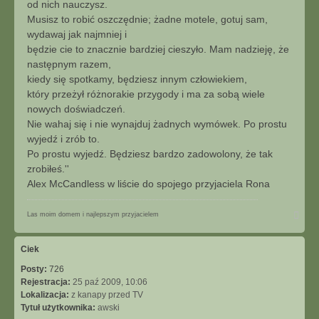
od nich nauczysz.
Musisz to robić oszczędnie; żadne motele, gotuj sam,
wydawaj jak najmniej i
będzie cie to znacznie bardziej cieszyło. Mam nadzieję, że
następnym razem,
kiedy się spotkamy, będziesz innym człowiekiem,
który przeżył różnorakie przygody i ma za sobą wiele
nowych doświadczeń.
Nie wahaj się i nie wynajduj żadnych wymówek. Po prostu
wyjedź i zrób to.
Po prostu wyjedź. Będziesz bardzo zadowolony, że tak
zrobiłeś.''
Alex McCandless w liście do spojego przyjaciela Rona
N
Las moim domem i najlepszym przyjacielem
a
g
ó
Ciek
r
Posty:
726
ę
Rejestracja:
25 paź 2009, 10:06
Lokalizacja:
z kanapy przed TV
Tytuł użytkownika:
awski