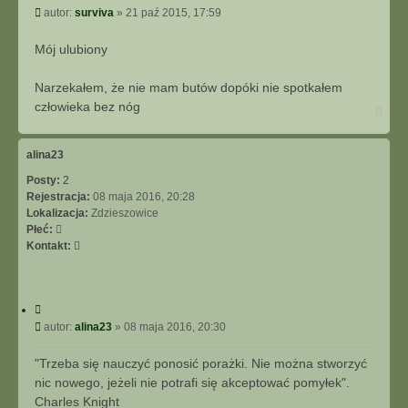
y
P
autor:
surviva
»
21 paź 2015, 17:59
a
t
o
k
u
s
t
Mój ulubiony
j
t
u
j
Narzekałem, że nie mam butów dopóki nie spotkałem
s
człowieka bez nóg
N
i
a
ę
g
z
ó
alina23
s
r
u
Posty:
2
ę
r
Rejestracja:
08 maja 2016, 20:28
v
Lokalizacja:
Zdzieszowice
i
Płeć:
v
S
Kontakt:
a
k
o
n
C
t
y
P
autor:
alina23
»
08 maja 2016, 20:30
a
t
o
k
u
s
t
"Trzeba się nauczyć ponosić porażki. Nie można stworzyć
j
t
u
nic nowego, jeżeli nie potrafi się akceptować pomyłek".
j
Charles Knight
N