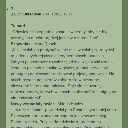
C
y
P
autor:
Okrąglinek
»
30 lis 2011, 12:39
t
o
u
s
Talmud
j
t
„Człowiek szóstego dnia został stworzony, aby nie był
pyszny, bo mucha prędzej jest stworzona niż on”
Sztywniak
- Mary Roach
"Jeśli miałabym popłynąć w taki rejs, wolałabym, żeby był
to jeden z tych rejsów eksperymentalnych, podczas
których pasażerowie również spędzają większość czasu,
leżąc na plecach z pustką w głowie, jednak przy okazji
pomagają naukowcom realizować projekty badawcze. Na
takich rejsach pasażerów zabiera się w nieznane,
niewyobrażalne dotąd miejsca. Daje się im szansę
robienia rzeczy, których w innych okolicznościach nigdy by
nie doświadczyli".
Nowy wspaniały świat
- Aldous Huxley
- Im niższa kasta - powiedział pan Foster - tym mniej tlenu.
Pierwszym naruszonym narządem jest zawsze mózg.
Potem szkielet. Przy siedemdziesięciu procentach
normalnej dawki tlenu uzyskujemy karły. Przy mniej niż