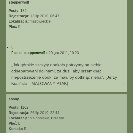
ę
steppenwolf
Posty:
182
Rejestracja:
13 lip 2010, 06:47
Lokalizacja:
mazowieckie
Płeć:
C
y
P
autor:
steppenwolf
»
20 gru 2011, 10:23
t
o
u
s
„Jak górskie szczyty dookoła patrzymy na siebie
j
t
odseparowani dolinami, za duzi, aby przemknąć
niepostrzeżenie obok, za mali, by dotknąć nieba”. (Jerzy
Kosiński – MALOWANY PTAK)
N
a
g
ó
soohy
r
Posty:
1102
ę
Rejestracja:
26 lip 2010, 22:44
Lokalizacja:
Małopolskie, Brzesko
Płeć:
S
Kontakt: