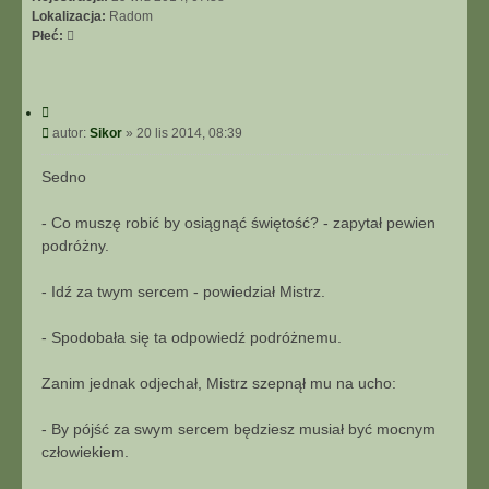
Lokalizacja:
Radom
Płeć:
C
y
P
autor:
Sikor
»
20 lis 2014, 08:39
t
o
u
s
Sedno
j
t
- Co muszę robić by osiągnąć świętość? - zapytał pewien
podróżny.
- Idź za twym sercem - powiedział Mistrz.
- Spodobała się ta odpowiedź podróżnemu.
Zanim jednak odjechał, Mistrz szepnął mu na ucho:
- By pójść za swym sercem będziesz musiał być mocnym
człowiekiem.