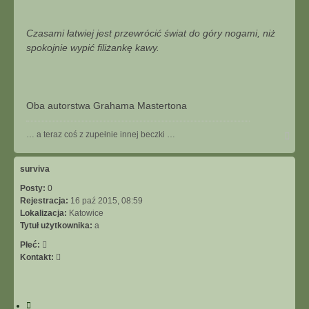
Czasami łatwiej jest przewrócić świat do góry nogami, niż
spokojnie wypić filiżankę kawy.
Oba autorstwa Grahama Mastertona
N
… a teraz coś z zupełnie innej beczki …
a
g
ó
surviva
r
Posty:
0
ę
Rejestracja:
16 paź 2015, 08:59
Lokalizacja:
Katowice
Tytuł użytkownika:
a
Płeć:
S
Kontakt:
k
o
n
C
t