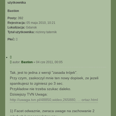
r
ę
Bastion
Posty:
392
Rejestracja:
05 maja 2010, 10:21
Lokalizacja:
Gdansk
Tytuł użytkownika:
nizinny taternik
Płeć:
C
y
P
autor:
Bastion
»
04 cze 2011, 00:05
t
o
u
s
Tak, jest to jedna z wersji "zasada trójek".
j
t
Przy czym, zaskoczyl mnie ten nowy dopisek, ze jezeli
spanikujesz to zginiesz po 3 sec.
Przykladow nie trzeba szukac daleko.
Dzisiejszy TVN Uwaga:
http://uwaga.tvn.pl/48850,wideo,265880, ... ortaz.html
1) Facet odwaznie, zwraca uwage na zachowanie 2