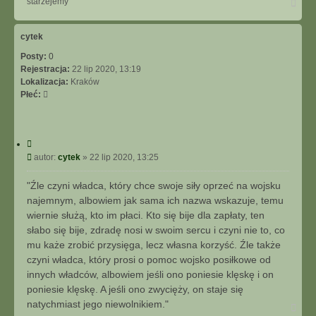
N
starzejemy
a
g
ó
cytek
r
Posty:
0
ę
Rejestracja:
22 lip 2020, 13:19
Lokalizacja:
Kraków
Płeć:
C
y
P
autor:
cytek
»
22 lip 2020, 13:25
t
o
u
s
"Źle czyni władca, który chce swoje siły oprzeć na wojsku
j
t
najemnym, albowiem jak sama ich nazwa wskazuje, temu
wiernie służą, kto im płaci. Kto się bije dla zapłaty, ten
słabo się bije, zdradę nosi w swoim sercu i czyni nie to, co
mu każe zrobić przysięga, lecz własna korzyść. Źle także
czyni władca, który prosi o pomoc wojsko posiłkowe od
innych władców, albowiem jeśli ono poniesie klęskę i on
poniesie klęskę. A jeśli ono zwycięży, on staje się
natychmiast jego niewolnikiem."
N