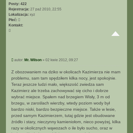
Posty:
422
Rejestracja:
27 paź 2010, 22:55
Lokalizacja:
xyz
Płeć:
Kontakt:
S
k
o
n
t
a
P
autor:
Mr. Wilson
»
02 kwie 2012, 09:27
k
o
t
s
Z obozowaniem na dziko w okolicach Kazimierza nie mam
u
t
problemu, sam tam spędziłem kilka nocy, jest spokojnie.
j
s
Teraz jeszcze ludzi mało, większość zwiedza sam
i
Kazimierz ale trzeba zachowywać się cicho i dobrze
ę
wybrać miejsce. Spałem nad brzegiem Wisły, 3 m od
z
brzegu, w zaroślach wierzby, wtedy poziom wody był
M
bardzo niski, bardzo bezpieczne miejsce. Także w lesie,
r
przed samym Kazimierzem, tutaj gdzie jest obudowane
.
W
źródło i stary, nieczynny kamieniołom, nieco powyżej, kilka
i
razy w okolicznych wąwozach o ile było sucho, oraz w
l