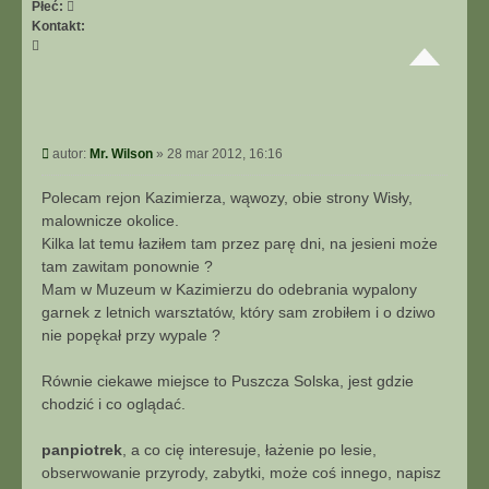
Płeć:
Kontakt:
S
k
o
n
t
a
P
autor:
Mr. Wilson
»
28 mar 2012, 16:16
k
o
t
s
Polecam rejon Kazimierza, wąwozy, obie strony Wisły,
u
t
malownicze okolice.
j
s
Kilka lat temu łaziłem tam przez parę dni, na jesieni może
i
tam zawitam ponownie ?
ę
Mam w Muzeum w Kazimierzu do odebrania wypalony
z
garnek z letnich warsztatów, który sam zrobiłem i o dziwo
M
nie popękał przy wypale ?
r
.
W
Równie ciekawe miejsce to Puszcza Solska, jest gdzie
i
chodzić i co oglądać.
l
s
panpiotrek
, a co cię interesuje, łażenie po lesie,
o
obserwowanie przyrody, zabytki, może coś innego, napisz
n