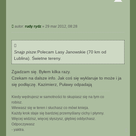
P
autor:
rudy rydz
»
29 mar 2012, 08:28
o
s
t
Snajp pisze:
Polecam Lasy Janowskie (70 km od
Lublina). Świetne tereny.
Zgadzam się. Byłem kilka razy.
Czekam na dalsze info. Jak coś się wyklaruje to może i ja
się podłączę. Kazimierz, Puławy odpadają
Kiedy wędrujesz w samotności to skupiasz się na tym co
robisz.
Wlewasz się w teren i słuchasz co mówi knieja.
Każdy krok staje się bardziej przemyślany cichy i płynny.
Więcej widzisz, więcej słyszysz, głębiej oddychasz.
Odpoczywasz
N
- yaktra.
a