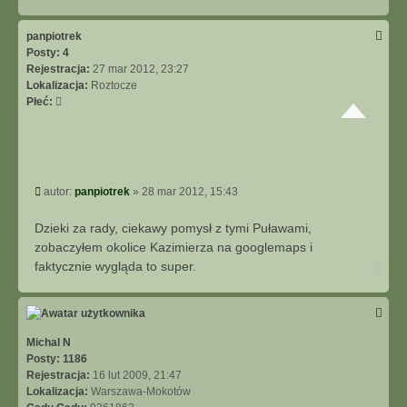
a
g
ó
panpiotrek
r
Posty:
4
ę
Rejestracja:
27 mar 2012, 23:27
Lokalizacja:
Roztocze
Płeć:
P
autor:
panpiotrek
»
28 mar 2012, 15:43
o
s
Dzieki za rady, ciekawy pomysł z tymi Puławami,
t
zobaczyłem okolice Kazimierza na googlemaps i
faktycznie wygląda to super.
N
a
g
ó
r
ę
Michal N
Posty:
1186
Rejestracja:
16 lut 2009, 21:47
Lokalizacja:
Warszawa-Mokotów