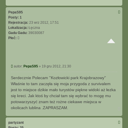
a
g
ó
PepaS95
r
Posty:
1
ę
Rejestracja:
23 wrz 2012, 17:51
Lokalizacja:
Łęczna
Gadu Gadu:
39030087
Płeć:
P
autor:
PepaS95
»
19 gru 2012, 21:30
o
s
Serdecznie Polecam ''Kozłowicki park Krajobrazowy''
t
Właśnie to tam zaczęła się moja przygoda z survivalem
jest to miejsce dzikie mało turystów piękne widoki aż łezka
się kreci. Jak ktoś by chciał tam się wybrać to mogę mu
potowarzyszyć znam też rożne ciekawe miejsca w
okolicach lublina .ZAPRASZAM.
N
a
g
ó
partyzant
r
Posty:
35