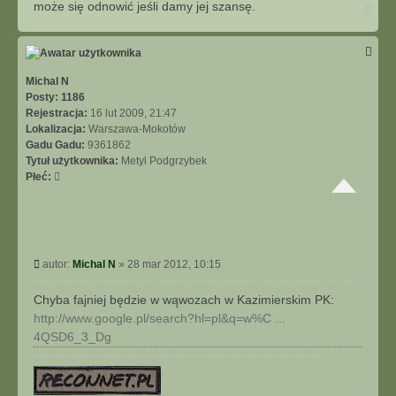
może się odnowić jeśli damy jej szansę.
N
a
g
ó
r
ę
Michal N
Posty:
1186
Rejestracja:
16 lut 2009, 21:47
Lokalizacja:
Warszawa-Mokotów
Gadu Gadu:
9361862
Tytuł użytkownika:
Metyl Podgrzybek
Płeć:
P
autor:
Michal N
»
28 mar 2012, 10:15
o
s
Chyba fajniej będzie w wąwozach w Kazimierskim PK:
t
http://www.google.pl/search?hl=pl&q=w%C ...
4QSD6_3_Dg
N