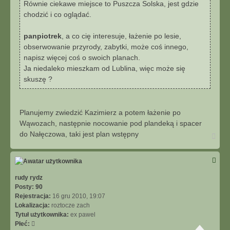
Równie ciekawe miejsce to Puszcza Solska, jest gdzie
chodzić i co oglądać.
panpiotrek
, a co cię interesuje, łażenie po lesie,
obserwowanie przyrody, zabytki, może coś innego,
napisz więcej coś o swoich planach.
Ja niedaleko mieszkam od Lublina, więc może się
skuszę ?
Planujemy zwiedzić Kazimierz a potem łażenie po
Wąwozach, następnie nocowanie pod plandeką i spacer
do Nałęczowa, taki jest plan wstępny
N
a
g
ó
r
ę
rudy rydz
Posty:
90
Rejestracja:
16 gru 2010, 19:07
Lokalizacja:
roztocze zach
Tytuł użytkownika:
ex pawel
Płeć: