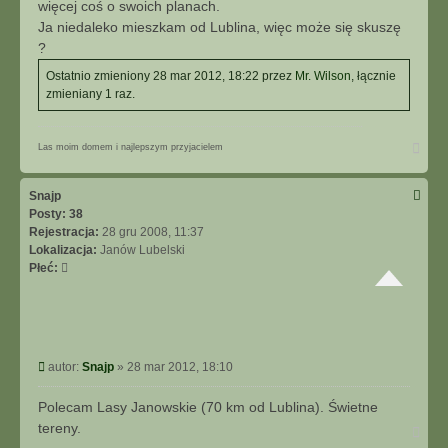
więcej coś o swoich planach.
Ja niedaleko mieszkam od Lublina, więc może się skuszę
?
Ostatnio zmieniony 28 mar 2012, 18:22 przez
Mr. Wilson
, łącznie
zmieniany 1 raz.
N
Las moim domem i najlepszym przyjacielem
a
g
ó
Snajp
r
Posty:
38
ę
Rejestracja:
28 gru 2008, 11:37
Lokalizacja:
Janów Lubelski
Płeć:
P
autor:
Snajp
»
28 mar 2012, 18:10
o
s
Polecam Lasy Janowskie (70 km od Lublina). Świetne
t
tereny.
N
a