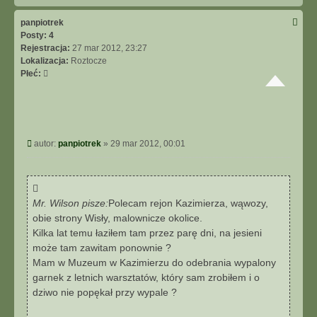
g
ó
panpiotrek
r
Posty:
4
ę
Rejestracja:
27 mar 2012, 23:27
Lokalizacja:
Roztocze
Płeć:
P
autor:
panpiotrek
»
29 mar 2012, 00:01
o
s
t
Mr. Wilson pisze:
Polecam rejon Kazimierza, wąwozy,
obie strony Wisły, malownicze okolice.
Kilka lat temu łaziłem tam przez parę dni, na jesieni
może tam zawitam ponownie ?
Mam w Muzeum w Kazimierzu do odebrania wypalony
garnek z letnich warsztatów, który sam zrobiłem i o
dziwo nie popękał przy wypale ?