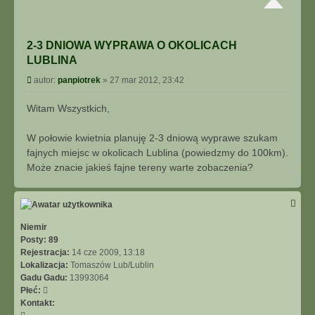
2-3 DNIOWA WYPRAWA O OKOLICACH
LUBLINA
P
autor:
panpiotrek
»
27 mar 2012, 23:42
o
s
Witam Wszystkich,
t
W połowie kwietnia planuję 2-3 dniową wyprawe szukam
fajnych miejsc w okolicach Lublina (powiedzmy do 100km).
Może znacie jakieś fajne tereny warte zobaczenia?
N
a
g
ó
r
ę
Niemir
Posty:
89
Rejestracja:
14 cze 2009, 13:18
Lokalizacja:
Tomaszów Lub/Lublin
Gadu Gadu:
13993064
Płeć:
Kontakt:
S