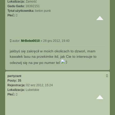
Lokalizacja:
Zamość
Gadu Gadu:
18392151
Tytuł użytkownika:
beton punk
Płeć:
P
autor:
MrBebo0010
»
28 gru 2012, 19:40
o
s
jakbyś się zakręcił w moich okolicach to dzwoń, mam
t
kawałek lasu na przekimke itd, jak Cie to interesuje to
odezwij się na pw po numer tel
N
a
g
ó
partyzant
r
Posty:
35
ę
Rejestracja:
02 wrz 2012, 15:24
Lokalizacja:
Lubelskie
Płeć: