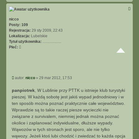
g
ó
r
ę
nicco
Posty:
109
Rejestracja:
29 sty 2009, 22:43
Lokalizacja:
Lubelskie
Tytuł użytkownika:
....................
Płeć:
P
autor:
nicco
»
29 mar 2012, 17:53
o
s
panpiotrek
, W Lublinie przy PTTK u istnieje klub turystyki
t
pieszej. W każdą sobotę jest jakiś wypad jednodniowy i w
ten sposób można poznać praktycznie całe województwo.
Wprawdzie są to takie raczej piesze wycieczki nie
związane z survivalem, niemniej jednak można poznać
okolice i zaplanować indywidualne, dłuższe wypady.
Wąwozów w tych stronach jest sporo, ale nie tylko
wąwozy. Jeżeli ktoś lubi chodzić i zwiedzać to każda opcja