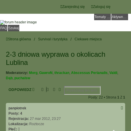
Zarejestruj się
Zaloguj się
Tematy bez odpowiedzi
Aktywne tematy
FAQ
Szukaj
Strona główna
Survival i turystyka
Ciekawe miejsca
2-3 dniowa wyprawa o okolicach
Lublina
Moderatorzy:
Morg
,
GawroN
,
thrackan
,
Abscessus Perianalis
,
Valdi
,
Dąb
,
puchalsw
Szukaj
Wyszukiwanie Zaawansowane
ODPOWIEDZ
Posty: 22 • Strona
1
Z
1
panpiotrek
Posty:
4
Rejestracja:
27 mar 2012, 23:27
Lokalizacja:
Roztocze
Płeć: