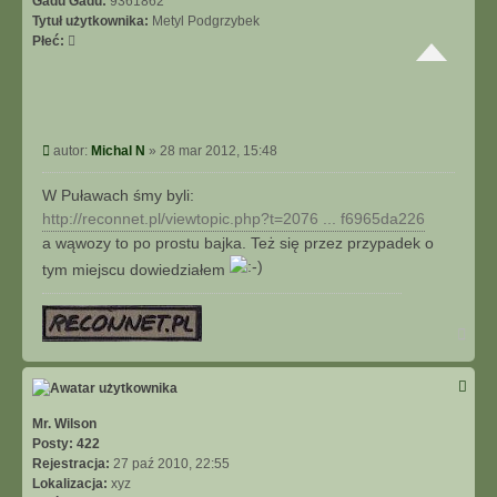
Gadu Gadu:
9361862
Tytuł użytkownika:
Metyl Podgrzybek
Płeć:
P
autor:
Michal N
»
28 mar 2012, 15:48
o
s
W Puławach śmy byli:
t
http://reconnet.pl/viewtopic.php?t=2076 ... f6965da226
a wąwozy to po prostu bajka. Też się przez przypadek o
tym miejscu dowiedziałem
N
a
g
ó
r
ę
Mr. Wilson
Posty:
422
Rejestracja:
27 paź 2010, 22:55
Lokalizacja:
xyz