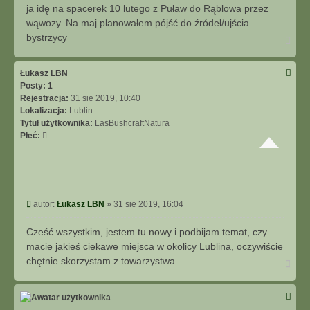
s
ja idę na spacerek 10 lutego z Puław do Rąblowa przez
t
wąwozy. Na maj planowałem pójść do źródeł/ujścia
bystrzycy
N
a
g
ó
Łukasz LBN
r
Posty:
1
ę
Rejestracja:
31 sie 2019, 10:40
Lokalizacja:
Lublin
Tytuł użytkownika:
LasBushcraftNatura
Płeć:
P
autor:
Łukasz LBN
»
31 sie 2019, 16:04
o
s
Cześć wszystkim, jestem tu nowy i podbijam temat, czy
t
macie jakieś ciekawe miejsca w okolicy Lublina, oczywiście
chętnie skorzystam z towarzystwa.
N
a
g
ó
r