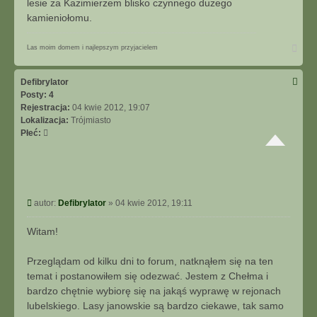
lesie za Kazimierzem blisko czynnego dużego
s
kamieniołomu.
o
n
N
Las moim domem i najlepszym przyjacielem
a
g
ó
Defibrylator
r
Posty:
4
ę
Rejestracja:
04 kwie 2012, 19:07
Lokalizacja:
Trójmiasto
Płeć:
P
autor:
Defibrylator
»
04 kwie 2012, 19:11
o
s
Witam!
t
Przeglądam od kilku dni to forum, natknąłem się na ten
temat i postanowiłem się odezwać. Jestem z Chełma i
bardzo chętnie wybiorę się na jakąś wyprawę w rejonach
lubelskiego. Lasy janowskie są bardzo ciekawe, tak samo