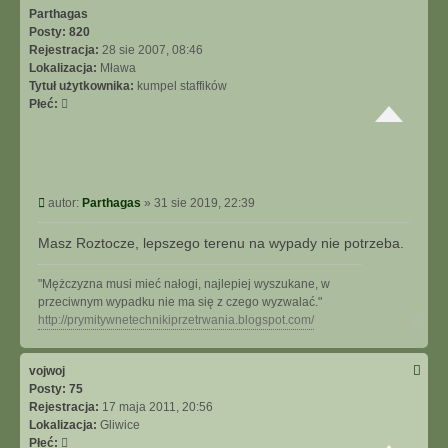
ę
Parthagas
Posty:
820
Rejestracja:
28 sie 2007, 08:46
Lokalizacja:
Mława
Tytuł użytkownika:
kumpel staffików
Płeć:
P
autor:
Parthagas
»
31 sie 2019, 22:39
o
s
Masz Roztocze, lepszego terenu na wypady nie potrzeba.
t
"Mężczyzna musi mieć nałogi, najlepiej wyszukane, w
przeciwnym wypadku nie ma się z czego wyzwalać."
N
http://prymitywnetechnikiprzetrwania.blogspot.com/
a
g
ó
vojwoj
r
Posty:
75
ę
Rejestracja:
17 maja 2011, 20:56
Lokalizacja:
Gliwice
Płeć: