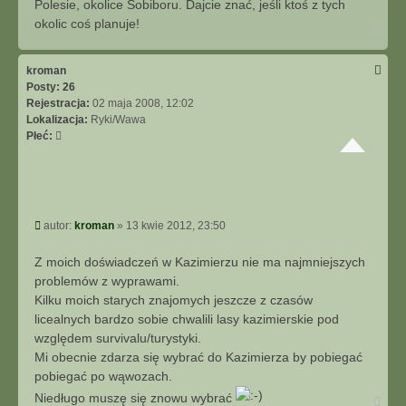
Polesie, okolice Sobiboru. Dajcie znać, jeśli ktoś z tych
okolic coś planuje!
N
a
g
ó
kroman
r
Posty:
26
ę
Rejestracja:
02 maja 2008, 12:02
Lokalizacja:
Ryki/Wawa
Płeć:
P
autor:
kroman
»
13 kwie 2012, 23:50
o
s
Z moich doświadczeń w Kazimierzu nie ma najmniejszych
t
problemów z wyprawami.
Kilku moich starych znajomych jeszcze z czasów
licealnych bardzo sobie chwalili lasy kazimierskie pod
względem survivalu/turystyki.
Mi obecnie zdarza się wybrać do Kazimierza by pobiegać
pobiegać po wąwozach.
Niedługo muszę się znowu wybrać
N