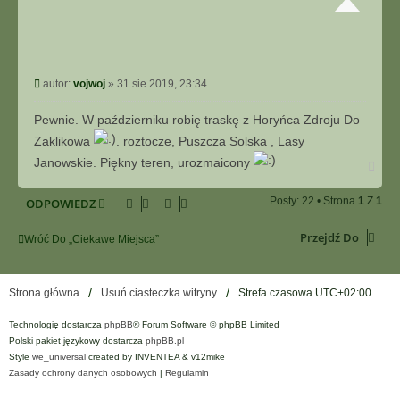
P
autor:
vojwoj
»
31 sie 2019, 23:34
o
s
Pewnie. W październiku robię traskę z Horyńca Zdroju Do
t
Zaklikowa
. roztocze, Puszcza Solska , Lasy
Janowskie. Piękny teren, urozmaicony
N
a
g
Posty: 22 • Strona
1
Z
1
ODPOWIEDZ
ó
r
ę
Przejdź Do
Wróć Do „Ciekawe Miejsca”
Strona główna
Usuń ciasteczka witryny
Strefa czasowa
UTC+02:00
Technologię dostarcza
phpBB
® Forum Software © phpBB Limited
Polski pakiet językowy dostarcza
phpBB.pl
Style
we_universal
created by INVENTEA & v12mike
Zasady ochrony danych osobowych
|
Regulamin