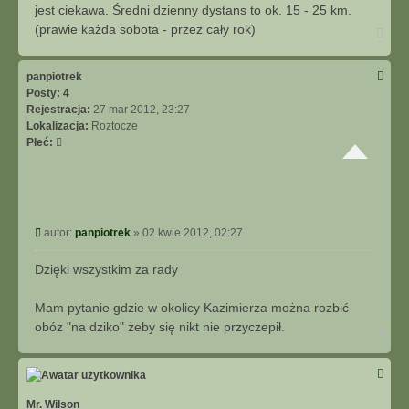
jest ciekawa. Średni dzienny dystans to ok. 15 - 25 km.
(prawie każda sobota - przez cały rok)
N
a
g
ó
panpiotrek
r
Posty:
4
ę
Rejestracja:
27 mar 2012, 23:27
Lokalizacja:
Roztocze
Płeć:
P
autor:
panpiotrek
»
02 kwie 2012, 02:27
o
s
Dzięki wszystkim za rady
t
Mam pytanie gdzie w okolicy Kazimierza można rozbić
obóz "na dziko" żeby się nikt nie przyczepił.
N
a
g
ó
r
ę
Mr. Wilson