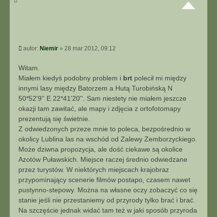
k
o
n
t
a
P
autor:
Niemir
»
28 mar 2012, 09:12
k
o
t
s
Witam.
u
t
Miałem kiedyś podobny problem i
brt
polecił mi między
j
s
innymi lasy między Batorzem a Hutą Turobińską N
i
50*52'9'' E 22*41'20''. Sam niestety nie miałem jeszcze
ę
okazji tam zawitać, ale mapy i zdjęcia z ortofotomapy
z
prezentują się świetnie.
N
Z odwiedzonych przeze mnie to poleca, bezpośrednio w
i
okolicy Lublina las na wschód od Zalewy Zemborzyckiego.
e
m
Może dziwna propozycja, ale dość ciekawe są okolice
i
Azotów Puławskich. Miejsce raczej średnio odwiedzane
r
przez turystów. W niektórych miejscach krajobraz
przypominający scenerie filmów postapo, czasem nawet
pustynno-stepowy. Można na własne oczy zobaczyć co się
stanie jeśli nie przestaniemy od przyrody tylko brać i brać.
Na szczęście jednak widać tam też w jaki sposób przyroda