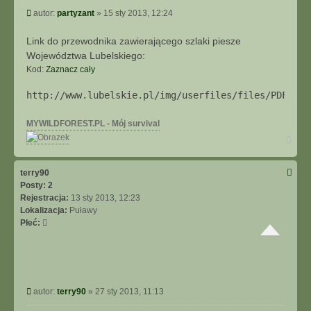
P
autor:
partyzant
»
15 sty 2013, 12:24
o
s
Link do przewodnika zawierającego szlaki piesze
t
Województwa Lubelskiego:
Kod:
Zaznacz cały
http://www.lubelskie.pl/img/userfiles/files/PDF/Szl
MYWILDFOREST.PL - Mój survival
N
a
g
ó
terry90
r
Posty:
2
ę
Rejestracja:
13 sty 2013, 12:23
Lokalizacja:
Puławy
Płeć:
P
autor:
terry90
»
27 sty 2013, 11:13
o