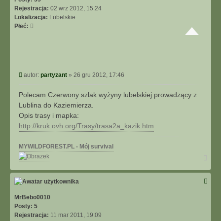
ę
Rejestracja:
02 wrz 2012, 15:24
Lokalizacja:
Lubelskie
Płeć:
P
autor:
partyzant
»
26 gru 2012, 17:46
o
s
Polecam Czerwony szlak wyżyny lubelskiej prowadzący z
t
Lublina do Kaziemierza.
Opis trasy i mapka:
http://kruk.ovh.org/Trasy/trasa2a_kazik.htm
MYWILDFOREST.PL - Mój survival
N
a
g
ó
r
ę
MrBebo0010
Posty:
5
Rejestracja:
11 mar 2011, 19:09