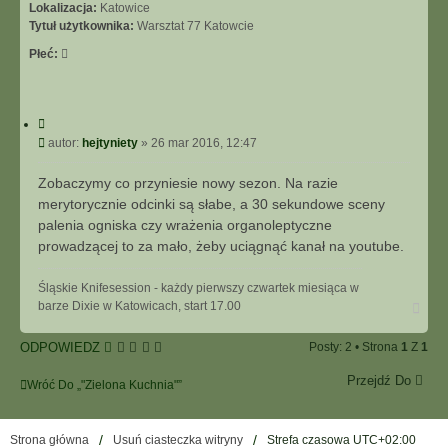
Lokalizacja:
Katowice
Tytuł użytkownika:
Warsztat 77 Katowcie
Płeć:
C
y
P
autor:
hejtyniety
»
26 mar 2016, 12:47
t
o
u
s
Zobaczymy co przyniesie nowy sezon. Na razie
j
t
merytorycznie odcinki są słabe, a 30 sekundowe sceny
palenia ogniska czy wrażenia organoleptyczne
prowadzącej to za mało, żeby uciągnąć kanał na youtube.
Śląskie Knifesession - każdy pierwszy czwartek miesiąca w
N
barze Dixie w Katowicach, start 17.00
a
g
ODPOWIEDZ
Posty: 2 • Strona
1
Z
1
ó
r
Przejdź Do
ę
Wróć Do „"Zielona Kuchnia"”
Strona główna
Usuń ciasteczka witryny
Strefa czasowa
UTC+02:00