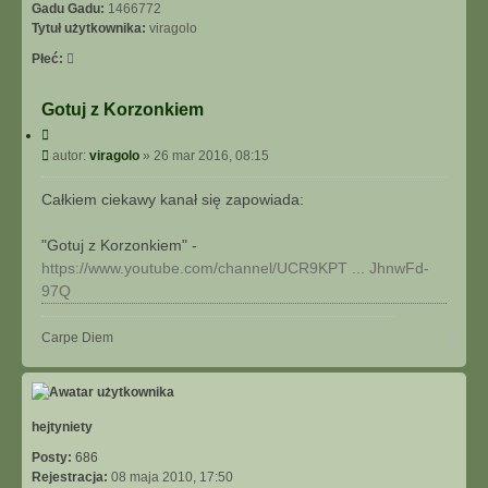
I
Gadu Gadu:
1466772
E
Tytuł użytkownika:
viragolo
Z
Płeć:
A
A
W
Gotuj z Korzonkiem
A
C
N
y
P
autor:
viragolo
»
26 mar 2016, 08:15
S
t
o
O
u
s
Całkiem ciekawy kanał się zapowiada:
W
j
t
A
N
"Gotuj z Korzonkiem" -
E
https://www.youtube.com/channel/UCR9KPT ... JhnwFd-
97Q
N
Carpe Diem
a
g
ó
r
ę
hejtyniety
Posty:
686
Rejestracja:
08 maja 2010, 17:50