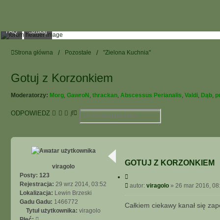
FAQ
Szukaj
Strona główna
Pozostałe
"Zielona Kuchnia"
Gotuj z Korzonkiem
Moderatorzy:
Morg
,
GawroN
,
thrackan
,
Abscessus Perianalis
,
Valdi
,
Dąb
,
p
S
W
ODPOWIEDZ
z
Y
u
S
k
Z
a
U
j
K
GOTUJ Z KORZONKIEM
I
viragolo
W
Posty:
123
C
y
A
Rejestracja:
29 wrz 2014, 03:52
P
autor:
viragolo
»
26 mar 2016, 08
t
N
Lokalizacja:
Lewin Brzeski
o
u
I
Gadu Gadu:
1466772
j
s
Całkiem ciekawy kanał się za
E
Tytuł użytkownika:
viragolo
t
Z
Płeć: