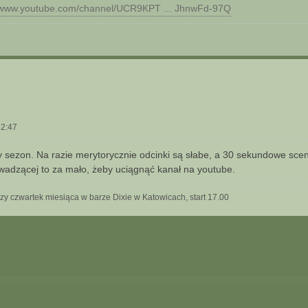
//www.youtube.com/channel/UCR9KPT ... JhnwFd-97Q
12:47
sezon. Na razie merytorycznie odcinki są słabe, a 30 sekundowe scen
wadzącej to za mało, żeby uciągnąć kanał na youtube.
szy czwartek miesiąca w barze Dixie w Katowicach, start 17.00