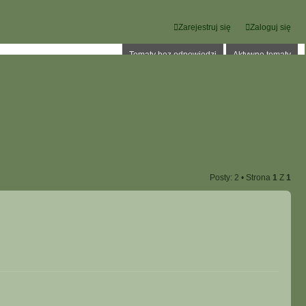
Zarejestruj się
Zaloguj się
Tematy bez odpowiedzi
Aktywne tematy
Posty: 2 • Strona
1
Z
1