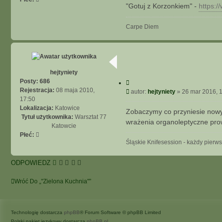
"Gotuj z Korzonkiem" -
https:
A
A
W
Carpe Diem
A
N
S
O
W
hejtyniety
A
Posty:
686
C
N
y
Rejestracja:
08 maja 2010,
P
autor:
hejtyniety
»
26 mar 2016, 
t
E
17:50
o
u
Lokalizacja:
Katowice
j
s
Zobaczymy co przyniesie nowy 
Tytuł użytkownika:
Warsztat 77
t
wrażenia organoleptyczne pro
Katowcie
Płeć:
Śląskie Knifesession - każdy pierw
ODPOWIEDZ
Wróć Do „"Zielona Kuchnia"”
Technologię dostarcza
phpBB
® Forum Software © phpBB Limited
Polski pakiet językowy dostarcza
phpBB.pl