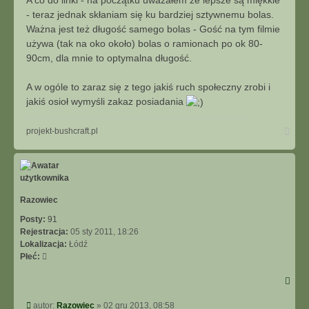
A co do linki - na początku uważałem że lepsze są miękkie
- teraz jednak skłaniam się ku bardziej sztywnemu bolas.
Ważna jest też długość samego bolas - Gość na tym filmie
używa (tak na oko około) bolas o ramionach po ok 80-
90cm, dla mnie to optymalna długość.
A w ogóle to zaraz się z tego jakiś ruch społeczny zrobi i
jakiś osioł wymyśli zakaz posiadania
Na
projekt-bushcraft.pl
górę
Razowiec
Posty:
91
Rejestracja:
05 sty 2011, 18:26
Lokalizacja:
Łódź
Płeć:
Post
autor:
Razowiec
»
02 gru 2013, 08:58