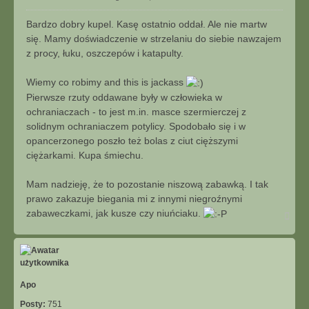
Bardzo dobry kupel. Kasę ostatnio oddał. Ale nie martw
się. Mamy doświadczenie w strzelaniu do siebie nawzajem
z procy, łuku, oszczepów i katapulty.
Wiemy co robimy and this is jackass
Pierwsze rzuty oddawane były w człowieka w
ochraniaczach - to jest m.in. masce szermierczej z
solidnym ochraniaczem potylicy. Spodobało się i w
opancerzonego poszło też bolas z ciut cięższymi
ciężarkami. Kupa śmiechu.
Mam nadzieję, że to pozostanie niszową zabawką. I tak
prawo zakazuje biegania mi z innymi niegroźnymi
zabaweczkami, jak kusze czy niuńciaku.
Na
górę
Apo
Posty:
751