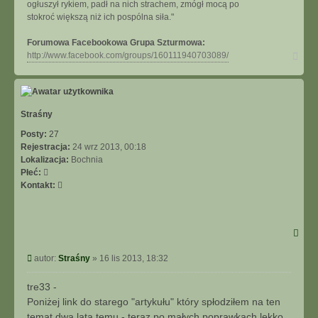
ogłuszył rykiem, padł na nich strachem, zmógł mocą po
stokroć większą niż ich pospólna siła."
Forumowa Facebookowa Grupa Szturmowa:
Na
http://www.facebook.com/groups/160111940703089/
górę
Straśny
Posty:
27
Rejestracja:
24 wrz 2013, 00:18
Lokalizacja:
Bochnia
Płeć:
Skontaktuj
Kontakt:
się
z
Straśny
Post
autor:
Straśny
»
16 lis 2013, 18:32
tre33 -
Poniżej link do starego "artykułu" który spłodziłem na ten
temat dwa lata temu - teraz po małych poprawkach lekko