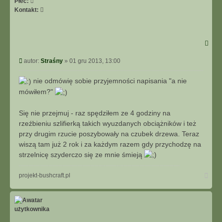
Płeć:
Skontaktuj
Kontakt:
się
z
Straśny
Post
autor:
Straśny
»
01 gru 2013, 13:00
nie odmówię sobie przyjemności napisania "a nie
mówiłem?"
Się nie przejmuj - raz spędziłem ze 4 godziny na
rzeźbieniu szlifierką takich wyuzdanych obciążników i też
przy drugim rzucie poszybowały na czubek drzewa. Teraz
wiszą tam już 2 rok i za każdym razem gdy przychodzę na
strzelnicę szyderczo się ze mnie śmieją
Na
projekt-bushcraft.pl
górę