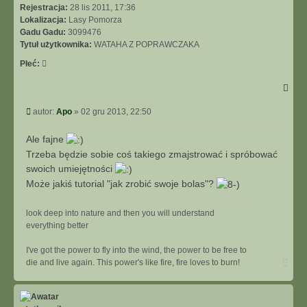
Rejestracja:
28 lis 2011, 17:36
Lokalizacja:
Lasy Pomorza
Gadu Gadu:
3099476
Tytuł użytkownika:
WATAHA Z POPRAWCZAKA
Płeć:
Post
autor:
Apo
»
02 gru 2013, 22:50
Ale fajne
Trzeba będzie sobie coś takiego zmajstrować i spróbować
swoich umiejętności
Może jakiś tutorial "jak zrobić swoje bolas"?
look deep into nature and then you will understand
everything better
I've got the power to fly into the wind, the power to be free to
Na
die and live again. This power's like fire, fire loves to burn!
górę