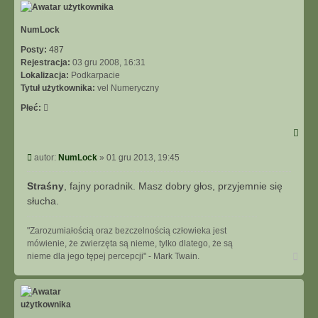
NumLock
Posty:
487
Rejestracja:
03 gru 2008, 16:31
Lokalizacja:
Podkarpacie
Tytuł użytkownika:
vel Numeryczny
Płeć:
Post
autor:
NumLock
»
01 gru 2013, 19:45
Straśny
, fajny poradnik. Masz dobry głos, przyjemnie się
słucha.
"Zarozumiałością oraz bezczelnością człowieka jest
mówienie, że zwierzęta są nieme, tylko dlatego, że są
Na
nieme dla jego tępej percepcji" - Mark Twain.
górę