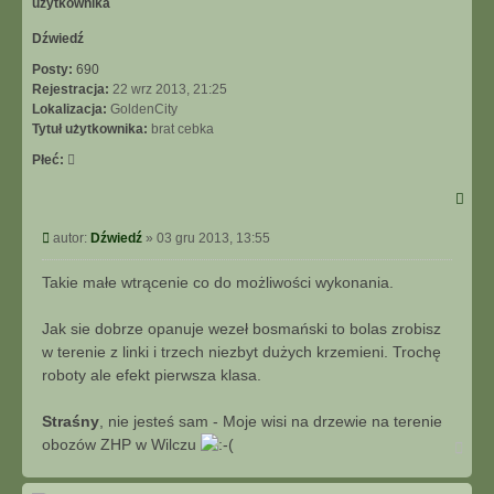
Dźwiedź
Posty:
690
Rejestracja:
22 wrz 2013, 21:25
Lokalizacja:
GoldenCity
Tytuł użytkownika:
brat cebka
Płeć:
Post
autor:
Dźwiedź
»
03 gru 2013, 13:55
Takie małe wtrącenie co do możliwości wykonania.
Jak sie dobrze opanuje wezeł bosmański to bolas zrobisz
w terenie z linki i trzech niezbyt dużych krzemieni. Trochę
roboty ale efekt pierwsza klasa.
Straśny
, nie jesteś sam - Moje wisi na drzewie na terenie
obozów ZHP w Wilczu
Na
górę