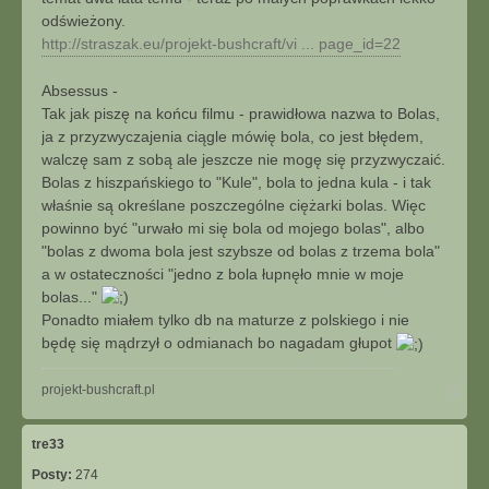
odświeżony.
http://straszak.eu/projekt-bushcraft/vi ... page_id=22
Absessus -
Tak jak piszę na końcu filmu - prawidłowa nazwa to Bolas,
ja z przyzwyczajenia ciągle mówię bola, co jest błędem,
walczę sam z sobą ale jeszcze nie mogę się przyzwyczaić.
Bolas z hiszpańskiego to "Kule", bola to jedna kula - i tak
właśnie są określane poszczególne ciężarki bolas. Więc
powinno być "urwało mi się bola od mojego bolas", albo
"bolas z dwoma bola jest szybsze od bolas z trzema bola"
a w ostateczności "jedno z bola łupnęło mnie w moje
bolas..."
Ponadto miałem tylko db na maturze z polskiego i nie
będę się mądrzył o odmianach bo nagadam głupot
Na
projekt-bushcraft.pl
górę
tre33
Posty:
274