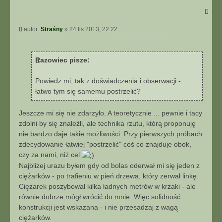
Straśny
Post
autor:
Straśny
»
24 lis 2013, 22:22
Razowiec pisze:
Powiedz mi, tak z doświadczenia i obserwacji -
łatwo tym się samemu postrzelić?
Jeszcze mi się nie zdarzyło. A teoretycznie ... pewnie i tacy
zdolni by się znaleźli, ale technika rzutu, którą proponuję
nie bardzo daje takie możliwości. Przy pierwszych próbach
zdecydowanie łatwiej "postrzelić" coś co znajduje obok,
czy za nami, niż cel
Najbliżej urazu byłem gdy od bolas oderwał mi się jeden z
ciężarków - po trafieniu w pień drzewa, który zerwał linkę.
Ciężarek poszybował kilka ładnych metrów w krzaki - ale
równie dobrze mógł wrócić do mnie. Więc solidność
konstrukcji jest wskazana - i nie przesadzaj z wagą
ciężarków.