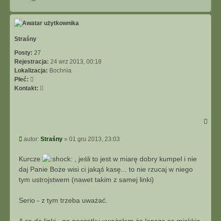
górę
Straśny
Posty:
27
Rejestracja:
24 wrz 2013, 00:18
Lokalizacja:
Bochnia
Płeć:
Skontaktuj
Kontakt:
się
z
Straśny
Post
autor:
Straśny
»
01 gru 2013, 23:03
Kurcze
, jeśli to jest w miarę dobry kumpel i nie
daj Panie Boże wisi ci jakąś kasę... to nie rzucaj w niego
tym ustrojstwem (nawet takim z samej linki)
Serio - z tym trzeba uważać.