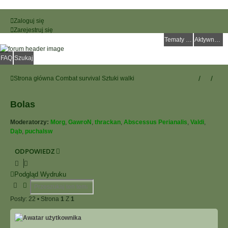
Zaloguj się
Zarejestruj się
Tematy bez odpowiedzi
Aktywne tematy
FAQ
Szukaj
Strona główna
Combat survival
Sztuki walki
Bolas
Moderatorzy:
Morg
,
GawroN
,
thrackan
,
Abscessus Perianalis
,
Valdi
,
Dąb
,
puchalsw
ODPOWIEDZ
Podgląd Wydruku
Szukaj
Wyszukiwanie Zaawansowane
Posty: 22 • Strona
1
Z
1