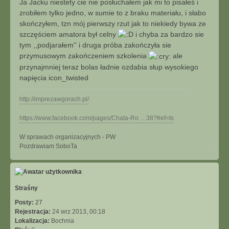
Ja Jacku niestety cie nie posłuchałem jak mi to pisałeś i
zrobiłem tylko jedno, w sumie to z braku materiału, i słabo
skończyłem, tzn mój pierwszy rzut jak to niekiedy bywa ze
szczęściem amatora był celny
i chyba za bardzo sie
tym ,,podjarałem'' i druga próba zakończyła sie
przymusowym zakończeniem szkolenia
ale
przynajmniej teraz bolas ładnie ozdabia słup wysokiego
napięcia icon_twisted
http://imprezawgorach.pl/
https://www.facebook.com/pages/Chata-Ro ... 38?fref=ts
W sprawach organizacyjnych - PW
Na
Pozdrawiam SoboTa
górę
Straśny
Posty:
27
Rejestracja:
24 wrz 2013, 00:18
Lokalizacja:
Bochnia