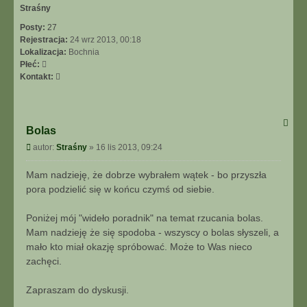
Straśny
Posty:
27
Rejestracja:
24 wrz 2013, 00:18
Lokalizacja:
Bochnia
Płeć:
Skontaktuj
Kontakt:
się
z
Straśny
Bolas
Post
autor:
Straśny
»
16 lis 2013, 09:24
Mam nadzieję, że dobrze wybrałem wątek - bo przyszła
pora podzielić się w końcu czymś od siebie.
Poniżej mój "wideło poradnik" na temat rzucania bolas.
Mam nadzieję że się spodoba - wszyscy o bolas słyszeli, a
mało kto miał okazję spróbować. Może to Was nieco
zachęci.
Zapraszam do dyskusji.