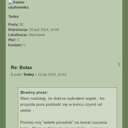
Tooley
Posty:
31
Rejestracja:
28 paź 2014, 14:04
Lokalizacja:
Warszawa
Płeć:
Skontaktuj
Kontakt:
się
z
Tooley
Re: Bolas
Post
autor:
Tooley
»
12 sty 2016, 10:43
Straśny pisze:
Mam nadzieję, że dobrze wybrałem wątek - bo
przyszła pora podzielić się w końcu czymś od
siebie.
Poniżej mój "wideło poradnik" na temat rzucania