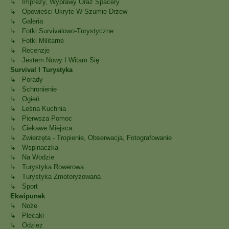
↳ Imprezy, Wyprawy Oraz Spacery
↳ Opowieści Ukryte W Szumie Drzew
↳ Galeria
↳ Fotki Survivalowo-Turystyczne
↳ Fotki Militarne
↳ Recenzje
↳ Jestem Nowy I Witam Się
Survival I Turystyka
↳ Porady
↳ Schronienie
↳ Ogień
↳ Leśna Kuchnia
↳ Pierwsza Pomoc
↳ Ciekawe Miejsca
↳ Zwierzęta - Tropienie, Obserwacja, Fotografowanie
↳ Wspinaczka
↳ Na Wodzie
↳ Turystyka Rowerowa
↳ Turystyka Zmotoryzowana
↳ Sport
Ekwipunek
↳ Noże
↳ Plecaki
↳ Odzież