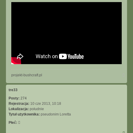
Na
projekt-bushcraft.pl
górę
tre33
Posty:
274
Rejestracja:
10 cze 2013, 10:18
Lokalizacja:
południe
Tytuł użytkownika:
pseudonim Loretta
Płeć: