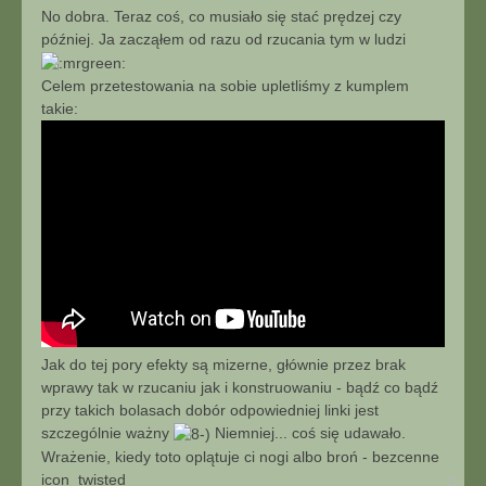
No dobra. Teraz coś, co musiało się stać prędzej czy
później. Ja zacząłem od razu od rzucania tym w ludzi
Celem przetestowania na sobie upletliśmy z kumplem
takie:
Jak do tej pory efekty są mizerne, głównie przez brak
wprawy tak w rzucaniu jak i konstruowaniu - bądź co bądź
przy takich bolasach dobór odpowiedniej linki jest
szczególnie ważny
Niemniej... coś się udawało.
Wrażenie, kiedy toto oplątuje ci nogi albo broń - bezcenne
icon_twisted
Na