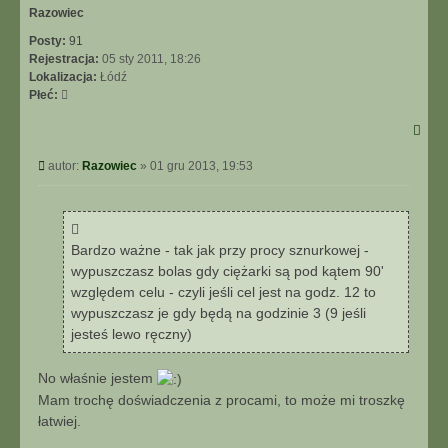
Razowiec
Posty:
91
Rejestracja:
05 sty 2011, 18:26
Lokalizacja:
Łódź
Płeć:
Post
autor:
Razowiec
»
01 gru 2013, 19:53
Bardzo ważne - tak jak przy procy sznurkowej -
wypuszczasz bolas gdy ciężarki są pod kątem 90'
względem celu - czyli jeśli cel jest na godz. 12 to
wypuszczasz je gdy będą na godzinie 3 (9 jeśli
jesteś lewo ręczny)
No właśnie jestem
Mam trochę doświadczenia z procami, to może mi troszkę
łatwiej.