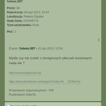
Sobota.SBT
Posty:
34
Rejestracja:
04 paź 2013, 10:43
Lokalizacja:
Piekary Śląskie
Gadu Gadu:
252548770
Tytuł użytkownika:
Punk
Płeć:
Post
autor:
Sobota.SBT
»
01 gru 2013, 13:54
Myśle czy nie zrobić z dociążonych piłeczek tenisowych,
nada sie ?
http://imprezawgorach.pl/
https://www.facebook.com/pages/Chata-Ro ... 38?fref=ts
W sprawach organizacyjnych - PW
Na
Pozdrawiam SoboTa
górę