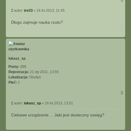
Post
autor:
tre33
»
16 lis 2013, 11:45
Długo zajmuje nauka rzutu?
Na
górę
lukasz_sp
Posty:
255
Rejestracja:
21 sty 2011, 13:55
Lokalizacja:
Olsztyn
Płeć:
Post
autor:
lukasz_sp
»
16 lis 2013, 13:01
Ciekawe urządzenie.... Jaki jest skuteczny zasięg?
Na
górę