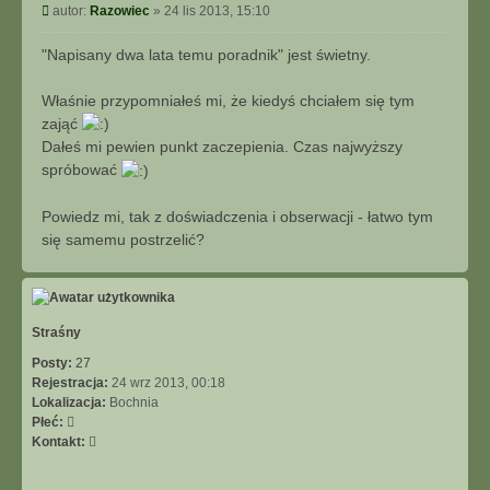
Post
autor:
Razowiec
»
24 lis 2013, 15:10
"Napisany dwa lata temu poradnik" jest świetny.
Właśnie przypomniałeś mi, że kiedyś chciałem się tym
zająć
Dałeś mi pewien punkt zaczepienia. Czas najwyższy
spróbować
Powiedz mi, tak z doświadczenia i obserwacji - łatwo tym
się samemu postrzelić?
Na
górę
Straśny
Posty:
27
Rejestracja:
24 wrz 2013, 00:18
Lokalizacja:
Bochnia
Płeć:
Skontaktuj
Kontakt:
się
z