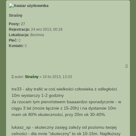
Straśny
Posty:
27
Rejestracja:
24 wrz 2013, 00:18
Lokalizacja:
Bochnia
Płeć:
Skontaktuj
Kontakt:
się
z
Straśny
Post
autor:
Straśny
»
16 lis 2013, 13:33
tre33 - aby trafić w coś wielkości człowieka z odległości
10m wystarczy 1-2 godziny
Ja rzucam tym pieroństwem baaaardzo sporadycznie - w
ciągu 3 lat (może łącznie z 15-20h) i na dystansie 10m
mam ok 80% skuteczności, przy 20m ok 30-40%.
lukasz_sp - skuteczny zasięg zależy od poziomu twojej
celności - dla mnie "skuteczny" to ok 10-15m. Najdłuższy