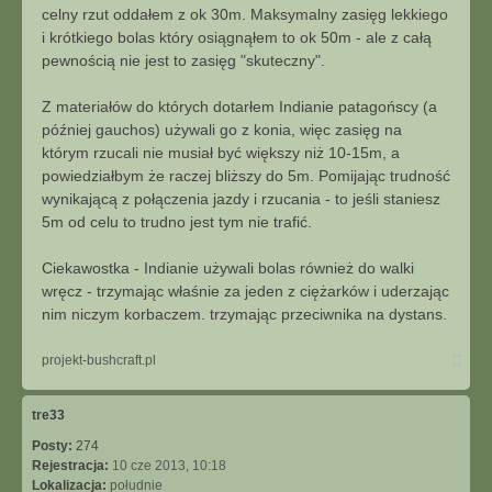
celny rzut oddałem z ok 30m. Maksymalny zasięg lekkiego
i krótkiego bolas który osiągnąłem to ok 50m - ale z całą
pewnością nie jest to zasięg "skuteczny".
Z materiałów do których dotarłem Indianie patagońscy (a
później gauchos) używali go z konia, więc zasięg na
którym rzucali nie musiał być większy niż 10-15m, a
powiedziałbym że raczej bliższy do 5m. Pomijając trudność
wynikającą z połączenia jazdy i rzucania - to jeśli staniesz
5m od celu to trudno jest tym nie trafić.
Ciekawostka - Indianie używali bolas również do walki
wręcz - trzymając właśnie za jeden z ciężarków i uderzając
nim niczym korbaczem. trzymając przeciwnika na dystans.
Na
projekt-bushcraft.pl
górę
tre33
Posty:
274
Rejestracja:
10 cze 2013, 10:18
Lokalizacja:
południe