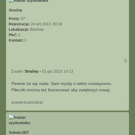
Straśny
Posty:
27
Rejestracja:
24 wrz 2013, 00:18
Lokalizacja:
Bochnia
Płeć:
Skontaktuj
Kontakt:
się
z
Straśny
Post
autor:
Straśny
»
01 gru 2013, 14:13
Pewnie że się nada. Sam myślę o takim rozwiązaniu.
Piłeczki można też faszerować aby zwiększyć masę.
Na
projekt-bushcraft.pl
górę
Sobota.SBT