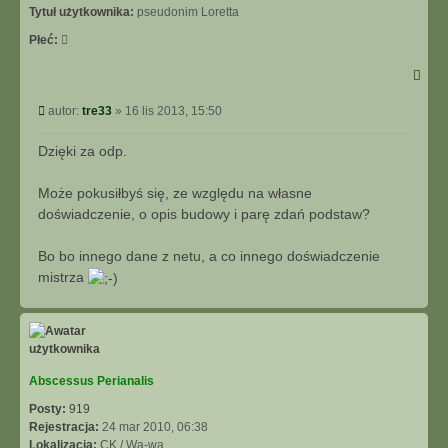
Tytuł użytkownika:
pseudonim Loretta
Płeć:
Post
autor:
tre33
»
16 lis 2013, 15:50
Dzięki za odp.
Może pokusiłbyś się, ze względu na własne
doświadczenie, o opis budowy i parę zdań podstaw?
Bo bo innego dane z netu, a co innego doświadczenie
mistrza
Na
górę
Abscessus Perianalis
Posty:
919
Rejestracja:
24 mar 2010, 06:38
Lokalizacja:
CK / Wa-wa