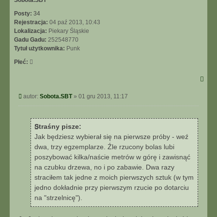
Posty:
34
Rejestracja:
04 paź 2013, 10:43
Lokalizacja:
Piekary Śląskie
Gadu Gadu:
252548770
Tytuł użytkownika:
Punk
Płeć:
Post
autor:
Sobota.SBT
»
01 gru 2013, 11:17
Straśny pisze:
Jak będziesz wybierał się na pierwsze próby - weź
dwa, trzy egzemplarze. Źle rzucony bolas lubi
poszybować kilka/naście metrów w górę i zawisnąć
na czubku drzewa, no i po zabawie. Dwa razy
straciłem tak jedne z moich pierwszych sztuk (w tym
jedno dokładnie przy pierwszym rzucie po dotarciu
na "strzelnicę").