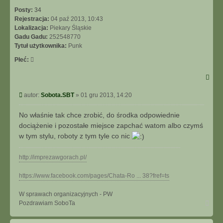
Posty:
34
Rejestracja:
04 paź 2013, 10:43
Lokalizacja:
Piekary Śląskie
Gadu Gadu:
252548770
Tytuł użytkownika:
Punk
Płeć:
Post
autor:
Sobota.SBT
»
01 gru 2013, 14:20
No właśnie tak chce zrobić, do środka odpowiednie
dociążenie i pozostałe miejsce zapchać watom albo czymś
w tym stylu, roboty z tym tyle co nic
http://imprezawgorach.pl/
https://www.facebook.com/pages/Chata-Ro ... 38?fref=ts
W sprawach organizacyjnych - PW
Na
Pozdrawiam SoboTa
górę