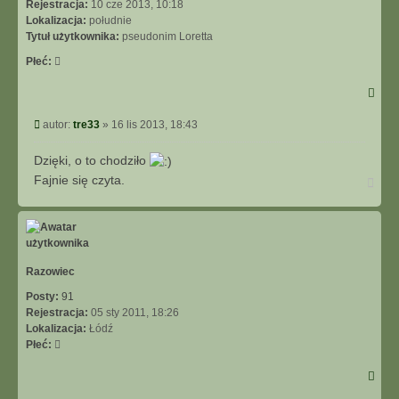
Rejestracja:
10 cze 2013, 10:18
Lokalizacja:
południe
Tytuł użytkownika:
pseudonim Loretta
Płeć:
Post
autor:
tre33
»
16 lis 2013, 18:43
Dzięki, o to chodziło
Fajnie się czyta.
Na
górę
Razowiec
Posty:
91
Rejestracja:
05 sty 2011, 18:26
Lokalizacja:
Łódź
Płeć: