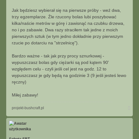
Jak będziesz wybierał się na pierwsze próby - weź dwa,
trzy egzemplarze. Źle rzucony bolas lubi poszybować
kilka/naście metrów w górę i zawisnąć na czubku drzewa,
no i po zabawie. Dwa razy straciłem tak jedne z moich
pierwszych sztuk (w tym jedno dokładnie przy pierwszym
rzucie po dotarciu na "strzelnicę").
Bardzo ważne - tak jak przy procy sznurkowej -
wypuszczasz bolas gdy ciężarki są pod kątem 90'
względem celu - czyli jeśli cel jest na godz. 12 to
wypuszczasz je gdy będą na godzinie 3 (9 jeśli jesteś lewo
ręczny)
Miłej zabawy!
Na
projekt-bushcraft.pl
górę
Sobota.SBT