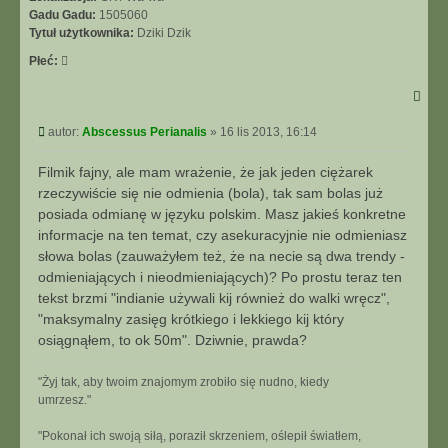
Gadu Gadu:
1505060
Tytuł użytkownika:
Dziki Dzik
Płeć:
Post
autor:
Abscessus Perianalis
»
16 lis 2013, 16:14
Filmik fajny, ale mam wrażenie, że jak jeden ciężarek
rzeczywiście się nie odmienia (bola), tak sam bolas już
posiada odmianę w języku polskim. Masz jakieś konkretne
informacje na ten temat, czy asekuracyjnie nie odmieniasz
słowa bolas (zauważyłem też, że na necie są dwa trendy -
odmieniających i nieodmieniających)? Po prostu teraz ten
tekst brzmi "indianie używali kij również do walki wręcz",
"maksymalny zasięg krótkiego i lekkiego kij który
osiągnąłem, to ok 50m". Dziwnie, prawda?
"Żyj tak, aby twoim znajomym zrobiło się nudno, kiedy
umrzesz."
"Pokonał ich swoją siłą, poraził skrzeniem, oślepił światłem,