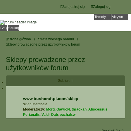
Zarejestruj się
Zaloguj się
Tematy bez odpowiedzi
Aktywne tematy
FAQ
Szukaj
Strona główna
Strefa wolnego handlu
Sklepy prowadzone przez użytkowników forum
Sklepy prowadzone przez
użytkowników forum
Subforum
www.bushcraftpl.com/sklep
sklep Marshala
Moderatorzy:
Morg
,
GawroN
,
thrackan
,
Abscessus
Perianalis
,
Valdi
,
Dąb
,
puchalsw