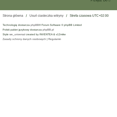
Przejdź Do
Strona główna
Usuń ciasteczka witryny
Strefa czasowa
UTC+02:00
Technologię dostarcza
phpBB
® Forum Software © phpBB Limited
Polski pakiet językowy dostarcza
phpBB.pl
Style
we_universal
created by INVENTEA & v12mike
Zasady ochrony danych osobowych
|
Regulamin