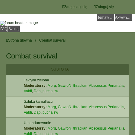
Zarejestruj się
Zaloguj się
Tematy bez odpowiedzi
Aktywne tematy
FAQ
Szukaj
Strona główna
Combat survival
Combat survival
SUBFORA
Taktyka zielona
Moderatorzy:
Morg
,
GawroN
,
thrackan
,
Abscessus Perianalis
,
Valdi
,
Dąb
,
puchalsw
Sztuka kamuflażu
Moderatorzy:
Morg
,
GawroN
,
thrackan
,
Abscessus Perianalis
,
Valdi
,
Dąb
,
puchalsw
Umundurowanie
Moderatorzy:
Morg
,
GawroN
,
thrackan
,
Abscessus Perianalis
,
Valdi
,
Dąb
,
puchalsw