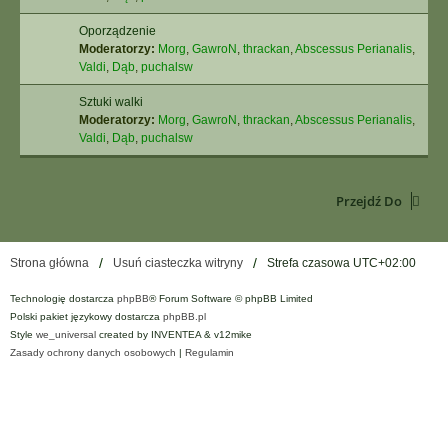
Oporządzenie
Moderatorzy:
Morg
,
GawroN
,
thrackan
,
Abscessus Perianalis
,
Valdi
,
Dąb
,
puchalsw
Sztuki walki
Moderatorzy:
Morg
,
GawroN
,
thrackan
,
Abscessus Perianalis
,
Valdi
,
Dąb
,
puchalsw
Przejdź Do
Strona główna
Usuń ciasteczka witryny
Strefa czasowa
UTC+02:00
Technologię dostarcza
phpBB
® Forum Software © phpBB Limited
Polski pakiet językowy dostarcza
phpBB.pl
Style
we_universal
created by INVENTEA & v12mike
Zasady ochrony danych osobowych
|
Regulamin