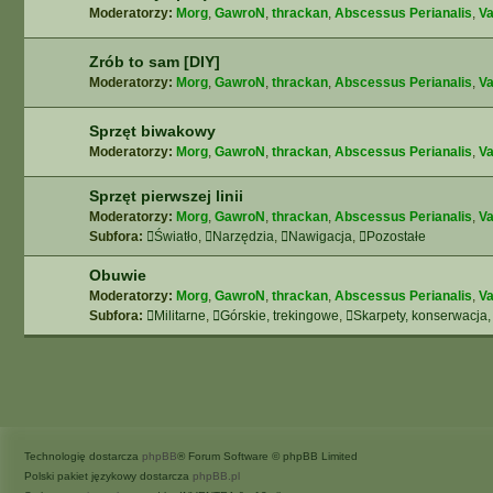
Moderatorzy:
Morg
,
GawroN
,
thrackan
,
Abscessus Perianalis
,
Va
Zrób to sam [DIY]
Moderatorzy:
Morg
,
GawroN
,
thrackan
,
Abscessus Perianalis
,
Va
Sprzęt biwakowy
Moderatorzy:
Morg
,
GawroN
,
thrackan
,
Abscessus Perianalis
,
Va
Sprzęt pierwszej linii
Moderatorzy:
Morg
,
GawroN
,
thrackan
,
Abscessus Perianalis
,
Va
Subfora:
Światło
,
Narzędzia
,
Nawigacja
,
Pozostałe
Obuwie
Moderatorzy:
Morg
,
GawroN
,
thrackan
,
Abscessus Perianalis
,
Va
Subfora:
Militarne
,
Górskie, trekingowe
,
Skarpety, konserwacja,
Technologię dostarcza
phpBB
® Forum Software © phpBB Limited
Polski pakiet językowy dostarcza
phpBB.pl