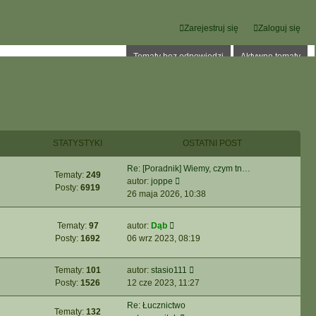
Zarejestruj się
Zaloguj się
Tematy bez odpowiedzi
Aktywne tematy
STATYSTYKI
OSTATNI POST
Re: [Poradnik] Wiemy, czym tn…
Tematy:
249
W
autor:
joppe
Posty:
6919
y
26 maja 2026, 10:38
ś
w
W
Tematy:
97
autor:
Dąb
i
y
Posty:
1692
06 wrz 2023, 08:19
e
ś
t
w
l
W
Tematy:
101
autor:
stasio111
i
n
y
Posty:
1526
12 cze 2023, 11:27
e
a
ś
t
Re: Łucznictwo
j
w
Tematy:
132
l