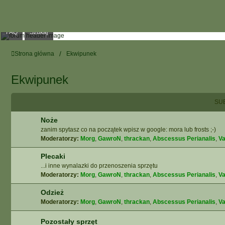
FAQ
Szukaj
Strona główna
Ekwipunek
Ekwipunek
SU
Noże
zanim spytasz co na początek wpisz w google: mora lub frosts ;-)
Moderatorzy:
Morg
,
GawroN
,
thrackan
,
Abscessus Perianalis
,
Va
Plecaki
...i inne wynalazki do przenoszenia sprzętu
Moderatorzy:
Morg
,
GawroN
,
thrackan
,
Abscessus Perianalis
,
Va
Odzież
Moderatorzy:
Morg
,
GawroN
,
thrackan
,
Abscessus Perianalis
,
Va
Pozostały sprzęt