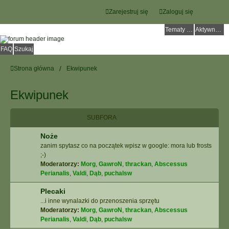
Zarejestruj się
Zaloguj się
Tematy bez odpowiedzi
Aktywne tematy
FAQ
Szukaj
Strona główna
Ekwipunek
Ekwipunek
SUBFORA
Noże
zanim spytasz co na początek wpisz w google: mora lub frosts
;-)
Moderatorzy:
Morg
,
GawroN
,
thrackan
,
Abscessus
Perianalis
,
Valdi
,
Dąb
,
puchalsw
Plecaki
...i inne wynalazki do przenoszenia sprzętu
Moderatorzy:
Morg
,
GawroN
,
thrackan
,
Abscessus
Perianalis
,
Valdi
,
Dąb
,
puchalsw