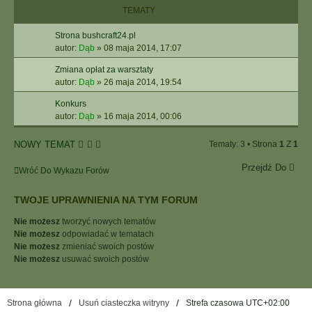
I
TEMATY
E
Z
Strona bushcraft24.pl
A
autor:
Dąb
»
08 maja 2014, 17:07
A
W
Zmiana opłat za warsztaty
A
autor:
Dąb
»
26 maja 2014, 19:54
N
Konkurs
S
autor:
Dąb
»
16 maja 2014, 00:06
O
W
A
NOWY TEMAT
Tematy: 3 • Strona
1
Z
1
N
E
Przejdź Do
Wróć Do Wykazu Forów
TWOJE UPRAWNIENIA NA TYM FORUM
Nie możesz
tworzyć nowych tematów
Nie możesz
odpowiadać w tematach
Nie możesz
zmieniać swoich postów
Nie możesz
usuwać swoich postów
Strona główna
Usuń ciasteczka witryny
Strefa czasowa
UTC+02:00