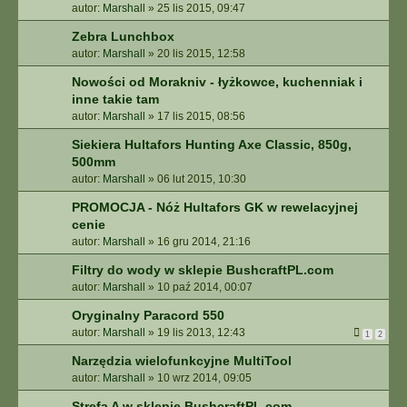
autor:
Marshall
»
25 lis 2015, 09:47
Zebra Lunchbox
autor:
Marshall
»
20 lis 2015, 12:58
Nowości od Morakniv - łyżkowce, kuchenniak i
inne takie tam
autor:
Marshall
»
17 lis 2015, 08:56
Siekiera Hultafors Hunting Axe Classic, 850g,
500mm
autor:
Marshall
»
06 lut 2015, 10:30
PROMOCJA - Nóż Hultafors GK w rewelacyjnej
cenie
autor:
Marshall
»
16 gru 2014, 21:16
Filtry do wody w sklepie BushcraftPL.com
autor:
Marshall
»
10 paź 2014, 00:07
Oryginalny Paracord 550
autor:
Marshall
»
19 lis 2013, 12:43
1
2
Narzędzia wielofunkcyjne MultiTool
autor:
Marshall
»
10 wrz 2014, 09:05
Strefa A w sklepie BushcraftPL.com