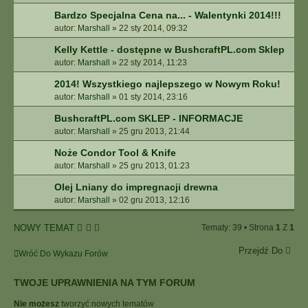
Bardzo Specjalna Cena na... - Walentynki 2014!!!
autor:
Marshall
»
22 sty 2014, 09:32
Kelly Kettle - dostępne w BushcraftPL.com Sklep
autor:
Marshall
»
22 sty 2014, 11:23
2014! Wszystkiego najlepszego w Nowym Roku!
autor:
Marshall
»
01 sty 2014, 23:16
BushcraftPL.com SKLEP - INFORMACJE
autor:
Marshall
»
25 gru 2013, 21:44
Noże Condor Tool & Knife
autor:
Marshall
»
25 gru 2013, 01:23
Olej Lniany do impregnacji drewna
autor:
Marshall
»
02 gru 2013, 12:16
NOWY TEMAT
Tematy: 39 • Strona
1
Z
1
Przejdź Do
Wróć Do Wykazu Forów
TWOJE UPRAWNIENIA NA TYM FORUM
Nie możesz
tworzyć nowych tematów