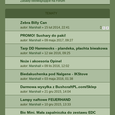
Zasady obowiązujące na Forum
A
N
I
TEMATY
E
Z
Zebra Billy Can
A
autor:
Marshall
»
15 lut 2014, 22:41
1
2
A
W
PROMO! Suchary do paki!
A
autor:
Marshall
»
09 maja 2017, 09:27
N
S
Tarp DD Hammocks - plandeka, płachta biwakowa
O
autor:
Marshall
»
12 sie 2016, 09:25
W
Noże i akcesoria Opinel
A
autor:
Marshall
»
09 lis 2016, 12:02
N
E
Biedakuchenka pod Nalgene - IKStove
autor:
Marshall
»
03 maja 2016, 01:38
Darmowa wysyłka z BushcraftPL.com/Sklep
autor:
Marshall
»
21 gru 2015, 14:04
Lampy naftowe FEUERHAND
autor:
Marshall
»
10 gru 2015, 13:33
Bic Mini. Mała zapalniczka do zestawu EDC