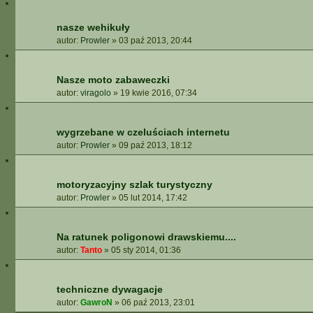
A
A
nasze wehikuły
W
autor:
Prowler
»
03 paź 2013, 20:44
A
N
S
Nasze moto zabaweczki
O
autor:
viragolo
»
19 kwie 2016, 07:34
W
A
N
wygrzebane w czeluściach internetu
E
autor:
Prowler
»
09 paź 2013, 18:12
motoryzacyjny szlak turystyczny
autor:
Prowler
»
05 lut 2014, 17:42
Na ratunek poligonowi drawskiemu....
autor:
Tanto
»
05 sty 2014, 01:36
techniczne dywagacje
autor:
GawroN
»
06 paź 2013, 23:01