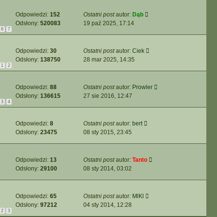
Odpowiedzi:
152
Ostatni post
autor:
Dąb
Odsłony:
520083
19 paź 2025, 17:14
6
7
Odpowiedzi:
30
Ostatni post
autor:
Ciek
Odsłony:
138750
28 mar 2025, 14:35
1
2
Odpowiedzi:
88
Ostatni post
autor:
Prowler
Odsłony:
136615
27 sie 2016, 12:47
3
4
Odpowiedzi:
8
Ostatni post
autor:
bert
Odsłony:
23475
08 sty 2015, 23:45
Odpowiedzi:
13
Ostatni post
autor:
Tanto
Odsłony:
29100
08 sty 2014, 03:02
Odpowiedzi:
65
Ostatni post
autor:
MlKl
Odsłony:
97212
04 sty 2014, 12:28
2
3