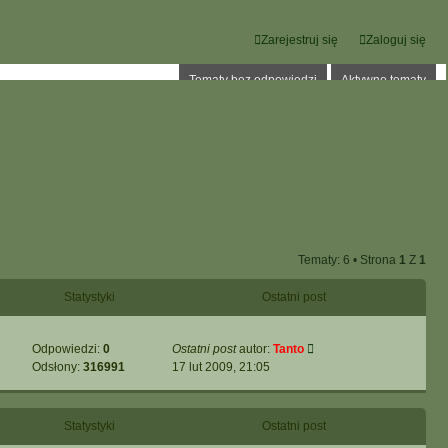
Zarejestruj się
Zaloguj się
Tematy bez odpowiedzi
Aktywne tematy
Tematy: 6 • Strona
1
Z
1
Statystyki
Ostatni post
Odpowiedzi:
0
Ostatni post
autor:
Tanto
Odsłony:
316991
17 lut 2009, 21:05
Statystyki
Ostatni post