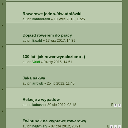
Rowerowe jedno-/dwudniówki
autor:
konradraku
»
10 kwie 2018, 11:25
Dojazd rowerem do pracy
autor:
Ewald
»
17 wrz 2017, 14:39
130 lat, jak rower wynaleziono :)
autor:
Valdi
»
04 sty 2015, 14:51
Jaka sakwa
autor:
arrowb
»
25 lip 2012, 11:40
Relacje z wypadów
autor:
kubush
»
30 sie 2012, 08:18
1
2
Ewipunek na wyprawę rowerową
autor:
hejtyniety
»
07 cze 2012, 23:21
1
2
3