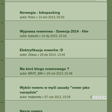
Norwegia - bikepacking
autor:
Rzez
»
14 wrz 2013, 02:02
Wyprawa rowerowa - Szwecja 2014 - film
autor:
kubush
»
14 sty 2015, 23:18
Elektryfikacja rowerów :D
autor:
Zirkau
»
29 sty 2014, 13:44
Ma ktoś bloga rowerowego ?
autor:
BRAT_MIH
»
19 cze 2012, 01:46
Wybór roweru w myśl zasady "rower jako
narzędzie"
autor:
hejtyniety
»
07 cze 2012, 23:26
1
2
3
4
Nasze rowery