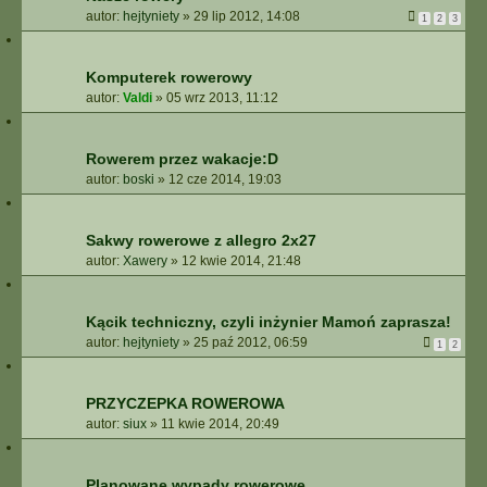
autor:
hejtyniety
»
29 lip 2012, 14:08
1
2
3
Komputerek rowerowy
autor:
Valdi
»
05 wrz 2013, 11:12
Rowerem przez wakacje:D
autor:
boski
»
12 cze 2014, 19:03
Sakwy rowerowe z allegro 2x27
autor:
Xawery
»
12 kwie 2014, 21:48
Kącik techniczny, czyli inżynier Mamoń zaprasza!
autor:
hejtyniety
»
25 paź 2012, 06:59
1
2
PRZYCZEPKA ROWEROWA
autor:
siux
»
11 kwie 2014, 20:49
Planowane wypady rowerowe