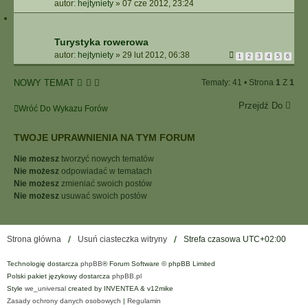
autor:
hejtyniety
»
07 cze 2012, 23:24
Turystyka rowerowa
autor:
hejtyniety
»
29 lut 2012, 06:38
1
2
3
4
5
6
NOWY TEMAT
Tematy: 41 • Strona
1
Z
1
Przejdź Do
Wróć Do Wykazu Forów
TWOJE UPRAWNIENIA NA TYM FORUM
Nie możesz
tworzyć nowych tematów
Nie możesz
odpowiadać w tematach
Nie możesz
zmieniać swoich postów
Nie możesz
usuwać swoich postów
Strona główna
Usuń ciasteczka witryny
Strefa czasowa
UTC+02:00
Technologię dostarcza
phpBB
® Forum Software © phpBB Limited
Polski pakiet językowy dostarcza
phpBB.pl
Style
we_universal
created by INVENTEA & v12mike
Zasady ochrony danych osobowych
|
Regulamin