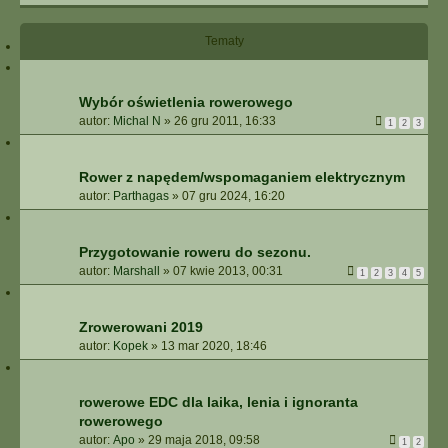
I
E
Tematy
Z
A
A
W
Wybór oświetlenia rowerowego
A
autor:
Michal N
»
26 gru 2011, 16:33
1
2
3
N
S
O
Rower z napędem/wspomaganiem elektrycznym
W
autor:
Parthagas
»
07 gru 2024, 16:20
A
N
E
Przygotowanie roweru do sezonu.
autor:
Marshall
»
07 kwie 2013, 00:31
1
2
3
4
5
Zrowerowani 2019
autor:
Kopek
»
13 mar 2020, 18:46
rowerowe EDC dla laika, lenia i ignoranta
rowerowego
autor:
Apo
»
29 maja 2018, 09:58
1
2