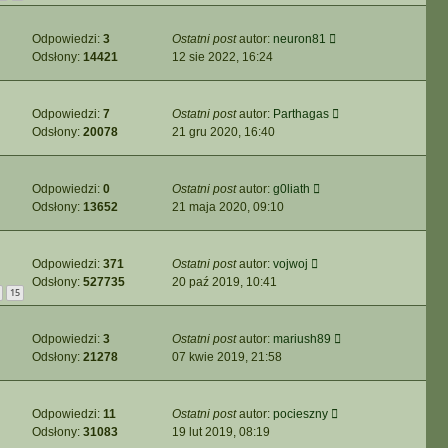
Odpowiedzi:
3
Ostatni post
autor:
neuron81
Odsłony:
14421
12 sie 2022, 16:24
Odpowiedzi:
7
Ostatni post
autor:
Parthagas
Odsłony:
20078
21 gru 2020, 16:40
Odpowiedzi:
0
Ostatni post
autor:
g0liath
Odsłony:
13652
21 maja 2020, 09:10
Odpowiedzi:
371
Ostatni post
autor:
vojwoj
Odsłony:
527735
20 paź 2019, 10:41
15
Odpowiedzi:
3
Ostatni post
autor:
mariush89
Odsłony:
21278
07 kwie 2019, 21:58
Odpowiedzi:
11
Ostatni post
autor:
pocieszny
Odsłony:
31083
19 lut 2019, 08:19