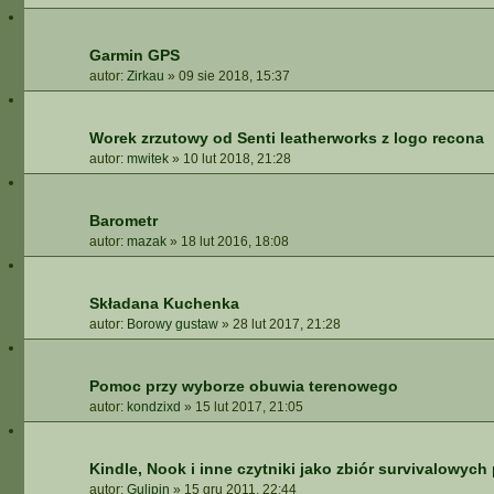
Garmin GPS
autor:
Zirkau
»
09 sie 2018, 15:37
Worek zrzutowy od Senti leatherworks z logo recona
autor:
mwitek
»
10 lut 2018, 21:28
Barometr
autor:
mazak
»
18 lut 2016, 18:08
Składana Kuchenka
autor:
Borowy gustaw
»
28 lut 2017, 21:28
Pomoc przy wyborze obuwia terenowego
autor:
kondzixd
»
15 lut 2017, 21:05
Kindle, Nook i inne czytniki jako zbiór survivalowych
autor:
Gulipin
»
15 gru 2011, 22:44