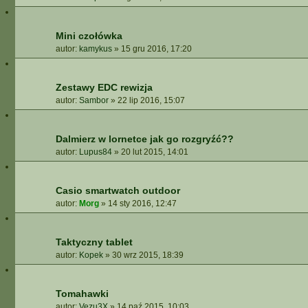
Mini czołówka
autor:
kamykus
»
15 gru 2016, 17:20
Zestawy EDC rewizja
autor:
Sambor
»
22 lip 2016, 15:07
Dalmierz w lornetce jak go rozgryźć??
autor:
Lupus84
»
20 lut 2015, 14:01
Casio smartwatch outdoor
autor:
Morg
»
14 sty 2016, 12:47
Taktyczny tablet
autor:
Kopek
»
30 wrz 2015, 18:39
Tomahawki
autor:
Vezu3X
»
14 paź 2015, 10:03