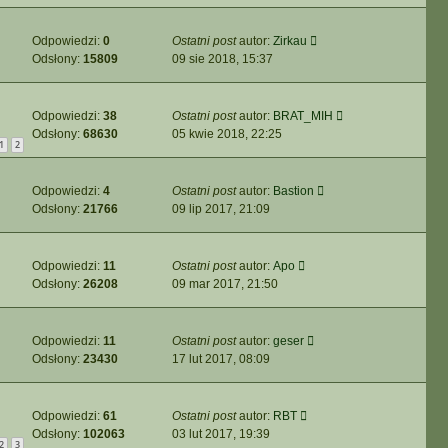
Odpowiedzi:
0
Ostatni post
autor:
Zirkau
Odsłony:
15809
09 sie 2018, 15:37
Odpowiedzi:
38
Ostatni post
autor:
BRAT_MIH
Odsłony:
68630
05 kwie 2018, 22:25
1
2
Odpowiedzi:
4
Ostatni post
autor:
Bastion
Odsłony:
21766
09 lip 2017, 21:09
Odpowiedzi:
11
Ostatni post
autor:
Apo
Odsłony:
26208
09 mar 2017, 21:50
Odpowiedzi:
11
Ostatni post
autor:
geser
Odsłony:
23430
17 lut 2017, 08:09
Odpowiedzi:
61
Ostatni post
autor:
RBT
Odsłony:
102063
03 lut 2017, 19:39
2
3