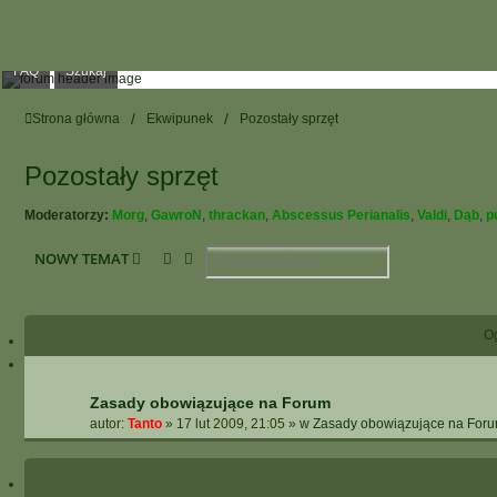
FAQ
Szukaj
Strona główna
Ekwipunek
Pozostały sprzęt
Pozostały sprzęt
Moderatorzy:
Morg
,
GawroN
,
thrackan
,
Abscessus Perianalis
,
Valdi
,
Dąb
,
p
Szukaj
Wyszukiwanie Zaawansowane
NOWY TEMAT
O
Zasady obowiązujące na Forum
autor:
Tanto
»
17 lut 2009, 21:05
» w
Zasady obowiązujące na For