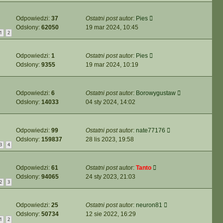
Odpowiedzi:
37
Ostatni post
autor:
Pies
Odsłony:
62050
19 mar 2024, 10:45
1
2
Odpowiedzi:
1
Ostatni post
autor:
Pies
Odsłony:
9355
19 mar 2024, 10:19
Odpowiedzi:
6
Ostatni post
autor:
Borowygustaw
Odsłony:
14033
04 sty 2024, 14:02
Odpowiedzi:
99
Ostatni post
autor:
nate77176
Odsłony:
159837
28 lis 2023, 19:58
3
4
Odpowiedzi:
61
Ostatni post
autor:
Tanto
Odsłony:
94065
24 sty 2023, 21:03
2
3
Odpowiedzi:
25
Ostatni post
autor:
neuron81
Odsłony:
50734
12 sie 2022, 16:29
1
2