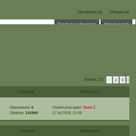
Zarejestruj się
Zaloguj się
Tematy bez odpowiedzi
Aktywne tematy
1
2
3
Na
Tematy: 132
Statystyki
Ostatni post
Odpowiedzi:
0
Ostatni post
autor:
Tanto
Odsłony:
316990
17 lut 2009, 21:05
Statystyki
Ostatni post