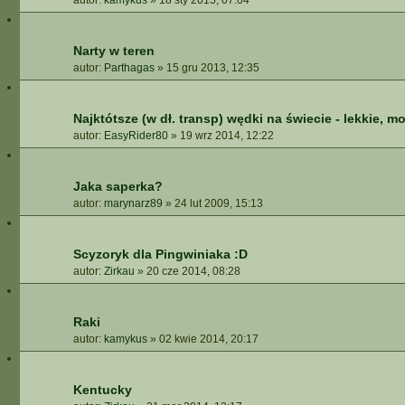
autor:
kamykus
»
18 sty 2015, 07:04
Narty w teren
autor:
Parthagas
»
15 gru 2013, 12:35
Najktótsze (w dł. transp) wędki na świecie - lekkie, m
autor:
EasyRider80
»
19 wrz 2014, 12:22
Jaka saperka?
autor:
marynarz89
»
24 lut 2009, 15:13
Scyzoryk dla Pingwiniaka :D
autor:
Zirkau
»
20 cze 2014, 08:28
Raki
autor:
kamykus
»
02 kwie 2014, 20:17
Kentucky