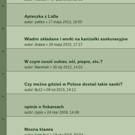
Apteczka z Lidla
autor:
yaktra
»
17 maja 2013, 18:55
Wiadro składane i worki na kanizelki asekuracyjne
autor:
drawa
»
29 maja 2015, 17:17
W czym nosić cukier, sól, pieprz, etc.?
autor:
Marshall
»
30 sty 2012, 14:01
Czy można gdzieś w Polsce dostać takie sanki?
autor:
tty12
»
09 lut 2015, 14:12
opinie o fiskarsach
autor:
cypis
»
24 mar 2009, 14:49
Mocna klamra