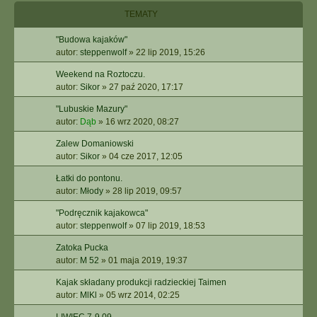
TEMATY
"Budowa kajaków"
autor:
steppenwolf
»
22 lip 2019, 15:26
Weekend na Roztoczu.
autor:
Sikor
»
27 paź 2020, 17:17
"Lubuskie Mazury"
autor:
Dąb
»
16 wrz 2020, 08:27
Zalew Domaniowski
autor:
Sikor
»
04 cze 2017, 12:05
Łatki do pontonu.
autor:
Młody
»
28 lip 2019, 09:57
"Podręcznik kajakowca"
autor:
steppenwolf
»
07 lip 2019, 18:53
Zatoka Pucka
autor:
M 52
»
01 maja 2019, 19:37
Kajak składany produkcji radzieckiej Taimen
autor:
MlKl
»
05 wrz 2014, 02:25