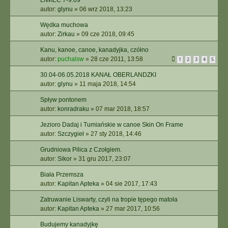
LIWIEC 7-9.09
autor:
glynu
»
06 wrz 2018, 13:23
Wędka muchowa
autor:
Zirkau
»
09 cze 2018, 09:45
Kanu, kanoe, canoe, kanadyjka, czółno
autor:
puchalsw
»
28 cze 2011, 13:58
1
2
3
4
5
30.04-06.05.2018 KANAŁ OBERLANDZKI
autor:
glynu
»
11 maja 2018, 14:54
Spływ pontonem
autor:
konradraku
»
07 mar 2018, 18:57
Jezioro Dadaj i Tumiańskie w canoe Skin On Frame
autor:
Szczygieł
»
27 sty 2018, 14:46
Grudniowa Pilica z Czołgiem.
autor:
Sikor
»
31 gru 2017, 23:07
Biała Przemsza
autor:
Kapitan Apteka
»
04 sie 2017, 17:43
Zatruwanie Liswarty, czyli na tropie tępego matoła
autor:
Kapitan Apteka
»
27 mar 2017, 10:56
Budujemy kanadyjkę