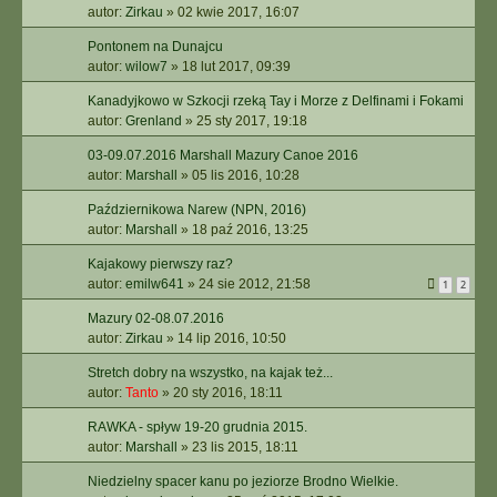
autor:
Zirkau
»
02 kwie 2017, 16:07
Pontonem na Dunajcu
autor:
wilow7
»
18 lut 2017, 09:39
Kanadyjkowo w Szkocji rzeką Tay i Morze z Delfinami i Fokami
autor:
Grenland
»
25 sty 2017, 19:18
03-09.07.2016 Marshall Mazury Canoe 2016
autor:
Marshall
»
05 lis 2016, 10:28
Październikowa Narew (NPN, 2016)
autor:
Marshall
»
18 paź 2016, 13:25
Kajakowy pierwszy raz?
autor:
emilw641
»
24 sie 2012, 21:58
1
2
Mazury 02-08.07.2016
autor:
Zirkau
»
14 lip 2016, 10:50
Stretch dobry na wszystko, na kajak też...
autor:
Tanto
»
20 sty 2016, 18:11
RAWKA - spływ 19-20 grudnia 2015.
autor:
Marshall
»
23 lis 2015, 18:11
Niedzielny spacer kanu po jeziorze Brodno Wielkie.