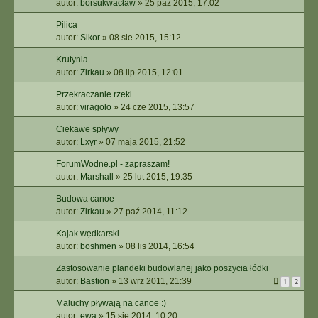
autor:
borsukwacław
»
25 paź 2015, 17:02
Pilica
autor:
Sikor
»
08 sie 2015, 15:12
Krutynia
autor:
Zirkau
»
08 lip 2015, 12:01
Przekraczanie rzeki
autor:
viragolo
»
24 cze 2015, 13:57
Ciekawe spływy
autor:
Lxyr
»
07 maja 2015, 21:52
ForumWodne.pl - zapraszam!
autor:
Marshall
»
25 lut 2015, 19:35
Budowa canoe
autor:
Zirkau
»
27 paź 2014, 11:12
Kajak wędkarski
autor:
boshmen
»
08 lis 2014, 16:54
Zastosowanie plandeki budowlanej jako poszycia łódki
autor:
Bastion
»
13 wrz 2011, 21:39
1
2
Maluchy pływają na canoe :)
autor:
ewa
»
15 sie 2014, 10:20