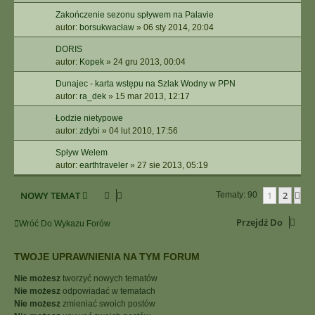
Zakończenie sezonu spływem na Palavie
autor:
borsukwacław
»
06 sty 2014, 20:04
DORIS
autor:
Kopek
»
24 gru 2013, 00:04
Dunajec - karta wstępu na Szlak Wodny w PPN
autor:
ra_dek
»
15 mar 2013, 12:17
Łodzie nietypowe
autor:
zdybi
»
04 lut 2010, 17:56
Spływ Welem
autor:
earthtraveler
»
27 sie 2013, 05:19
NOWY TEMAT
1
2
Na
Tematy: 90
Przejdź Do
Wróć Do Wykazu Forów
TWOJE UPRAWNIENIA NA TYM FORUM
Nie możesz
tworzyć nowych tematów
Nie możesz
odpowiadać w tematach
Nie możesz
zmieniać swoich postów