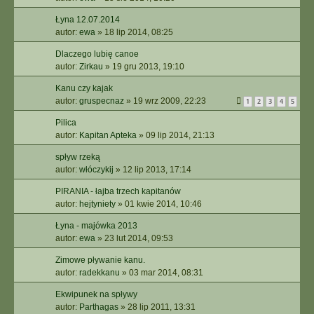
Łyna 12.07.2014
autor:
ewa
»
18 lip 2014, 08:25
Dlaczego lubię canoe
autor:
Zirkau
»
19 gru 2013, 19:10
Kanu czy kajak
autor:
gruspecnaz
»
19 wrz 2009, 22:23
1
2
3
4
5
Pilica
autor:
Kapitan Apteka
»
09 lip 2014, 21:13
spływ rzeką
autor:
włóczykij
»
12 lip 2013, 17:14
PIRANIA - łajba trzech kapitanów
autor:
hejtyniety
»
01 kwie 2014, 10:46
Łyna - majówka 2013
autor:
ewa
»
23 lut 2014, 09:53
Zimowe pływanie kanu.
autor:
radekkanu
»
03 mar 2014, 08:31
Ekwipunek na spływy
autor:
Parthagas
»
28 lip 2011, 13:31