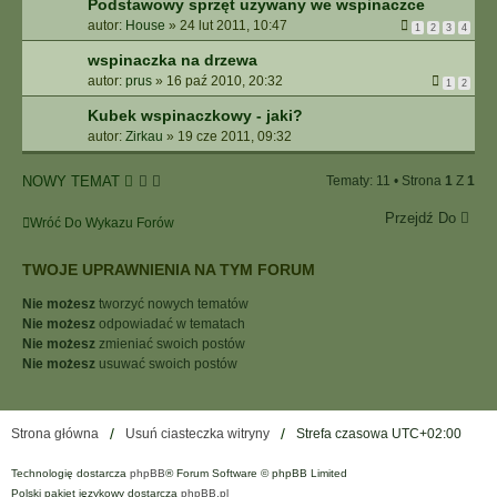
Podstawowy sprzęt używany we wspinaczce
autor:
House
»
24 lut 2011, 10:47
1
2
3
4
wspinaczka na drzewa
autor:
prus
»
16 paź 2010, 20:32
1
2
Kubek wspinaczkowy - jaki?
autor:
Zirkau
»
19 cze 2011, 09:32
NOWY TEMAT
Tematy: 11 • Strona
1
Z
1
Przejdź Do
Wróć Do Wykazu Forów
TWOJE UPRAWNIENIA NA TYM FORUM
Nie możesz
tworzyć nowych tematów
Nie możesz
odpowiadać w tematach
Nie możesz
zmieniać swoich postów
Nie możesz
usuwać swoich postów
Strona główna
Usuń ciasteczka witryny
Strefa czasowa
UTC+02:00
Technologię dostarcza
phpBB
® Forum Software © phpBB Limited
Polski pakiet językowy dostarcza
phpBB.pl