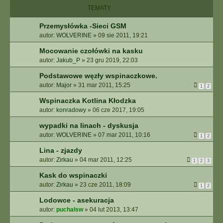
I
TEMATY
E
Z
Przemysłówka -Sieci GSM
A
autor:
WOLVERINE
»
09 sie 2011, 19:21
A
W
Mocowanie czołówki na kasku
A
autor:
Jakub_P
»
23 gru 2019, 22:03
N
S
Podstawowe węzły wspinaczkowe.
O
autor:
Major
»
31 mar 2011, 15:25
1
2
W
Wspinaczka Kotlina Kłodzka
A
autor:
konradowy
»
06 cze 2017, 19:05
N
E
wypadki na linach - dyskusja
autor:
WOLVERINE
»
07 mar 2011, 10:16
1
2
Lina - zjazdy
autor:
Zirkau
»
04 mar 2011, 12:25
1
2
3
Kask do wspinaczki
autor:
Zirkau
»
23 cze 2011, 18:09
1
2
Lodowce - asekuracja
autor:
puchalsw
»
04 lut 2013, 13:47