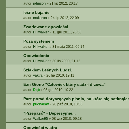
autor:
johnson
»
21 lip 2012, 20:17
leśne bajanie
autor:
makaron
»
24 lip 2012, 22:09
Zwariowane opowieści
autor:
Hillwalker
»
11 gru 2011, 20:36
Poza systemem
autor:
Hillwalker
»
31 maja 2011, 09:14
Opowiadania
autor:
Hillwalker
»
30 lis 2009, 21:12
Szlakiem Leśnych Ludzi.
autor:
yaktra
»
26 lip 2010, 19:11
Ean Giono "Człowiek który sadził drzewa"
autor:
Dąb
»
05 gru 2010, 10:22
Parę porad dotyczących pisnia, na które się natknąłe
autor:
puchalsw
»
20 paź 2010, 18:03
"Przepaść" - Depresyjnie...
autor:
Walker95
»
08 wrz 2010, 09:18
Opowieści wiatru