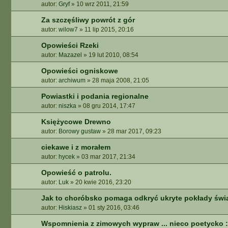
autor:
Gryf
»
10 wrz 2011, 21:59
A
A
Za szczęśliwy powrót z gór
W
autor:
wilow7
»
11 lip 2015, 20:16
A
N
Opowieści Rzeki
S
autor:
Mazazel
»
19 lut 2010, 08:54
O
Opowieści ogniskowe
W
autor:
archiwum
»
28 maja 2008, 21:05
A
N
Powiastki i podania regionalne
E
autor:
niszka
»
08 gru 2014, 17:47
Księżycowe Drewno
autor:
Borowy gustaw
»
28 mar 2017, 09:23
ciekawe i z morałem
autor:
hycek
»
03 mar 2017, 21:34
Opowieść o patrolu.
autor:
Luk
»
20 kwie 2016, 23:20
Jak to choróbsko pomaga odkryć ukryte pokłady świ
autor:
Hiskiasz
»
01 sty 2016, 03:46
Wspomnienia z zimowych wypraw ... nieco poetycko :