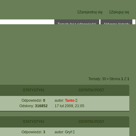
Zarejestruj się
Zaloguj się
Tematy bez odpowiedzi
Aktywne tematy
Tematy: 30 • Strona
1
Z
1
STATYSTYKI
OSTATNI POST
Odpowiedzi:
0
autor:
Tanto
Odsłony:
316852
17 lut 2009, 21:05
STATYSTYKI
OSTATNI POST
Odpowiedzi:
3
autor:
Gryf