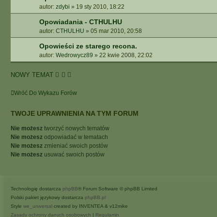
autor:
zdybi
»
19 sty 2010, 18:22
Opowiadania - CTHULHU
autor:
CTHULHU
»
05 mar 2010, 20:58
Opowieści ze starego recona.
autor:
Wedrowycz89
»
22 kwie 2008, 22:02
NOWY TEMAT
Wróć Do Wykazu Forów
TWOJE UPRAWNIENIA NA TYM FORUM
Nie możesz
tworzyć nowych tematów
Nie możesz
odpowiadać w tematach
Nie możesz
zmieniać swoich postów
Nie możesz
usuwać swoich postów
Technologię dostarcza
phpBB
® Forum Software © phpBB Limited
Polski pakiet językowy dostarcza
phpBB.pl
Style
we_universal
created by INVENTEA & v12mike
Zasady ochrony danych osobowych
|
Regulamin