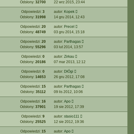
Odsłony:
32700
22 wrz 2015, 23:44
Odpowiedzi:
3
autor:
Kopek
Odsłony:
31998
14 gru 2014, 12:43
Odpowiedzi:
20
autor:
Precel
Odsłony:
48749
03 gru 2014, 15:18
Odpowiedzi:
20
autor:
Parthagas
Odsłony:
55296
03 lut 2014, 13:57
Odpowiedzi:
0
autor:
Zirkau
Odsłony:
20186
07 mar 2013, 12:12
Odpowiedzi:
0
autor:
DłÓgi
Odsłony:
14653
26 gru 2012, 17:08
Odpowiedzi:
15
autor:
Parthagas
Odsłony:
35112
09 lis 2012, 10:06
Odpowiedzi:
16
autor:
Apo
Odsłony:
37901
19 sie 2012, 17:39
Odpowiedzi:
9
autor:
stasio111
Odsłony:
25525
12 sie 2012, 19:36
Odpowiedzi:
15
autor:
Apo