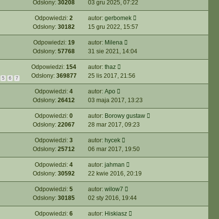
Odsłony:
30208
03 gru 2025, 07:22
Odpowiedzi:
2
autor:
gerbomek
Odsłony:
30182
15 gru 2022, 15:57
Odpowiedzi:
19
autor:
Milena
Odsłony:
57768
31 sie 2021, 14:04
Odpowiedzi:
154
autor:
thaz
Odsłony:
369877
25 lis 2017, 21:56
5
6
7
Odpowiedzi:
4
autor:
Apo
Odsłony:
26412
03 maja 2017, 13:23
Odpowiedzi:
0
autor:
Borowy gustaw
Odsłony:
22067
28 mar 2017, 09:23
Odpowiedzi:
3
autor:
hycek
Odsłony:
25712
06 mar 2017, 19:50
Odpowiedzi:
4
autor:
jahman
Odsłony:
30592
22 kwie 2016, 20:19
Odpowiedzi:
5
autor:
wilow7
Odsłony:
30185
02 sty 2016, 19:44
Odpowiedzi:
6
autor:
Hiskiasz