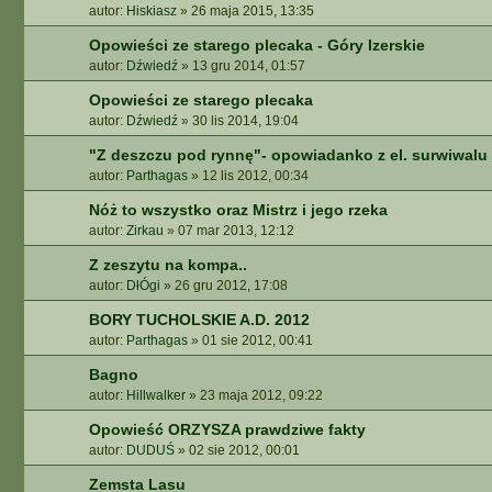
autor:
Hiskiasz
»
26 maja 2015, 13:35
Opowieści ze starego plecaka - Góry Izerskie
autor:
Dźwiedź
»
13 gru 2014, 01:57
Opowieści ze starego plecaka
autor:
Dźwiedź
»
30 lis 2014, 19:04
"Z deszczu pod rynnę"- opowiadanko z el. surwiwalu
autor:
Parthagas
»
12 lis 2012, 00:34
Nóż to wszystko oraz Mistrz i jego rzeka
autor:
Zirkau
»
07 mar 2013, 12:12
Z zeszytu na kompa..
autor:
DłÓgi
»
26 gru 2012, 17:08
BORY TUCHOLSKIE A.D. 2012
autor:
Parthagas
»
01 sie 2012, 00:41
Bagno
autor:
Hillwalker
»
23 maja 2012, 09:22
Opowieść ORZYSZA prawdziwe fakty
autor:
DUDUŚ
»
02 sie 2012, 00:01
Zemsta Lasu