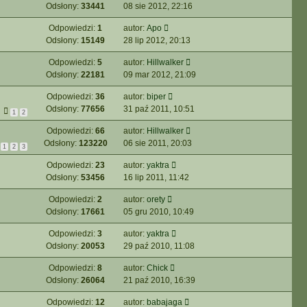
Odsłony:
33441
08 sie 2012, 22:16
Odpowiedzi:
1
autor:
Apo
Odsłony:
15149
28 lip 2012, 20:13
Odpowiedzi:
5
autor:
Hillwalker
Odsłony:
22181
09 mar 2012, 21:09
Odpowiedzi:
36
autor:
biper
Odsłony:
77656
31 paź 2011, 10:51
1
2
Odpowiedzi:
66
autor:
Hillwalker
Odsłony:
123220
06 sie 2011, 20:03
1
2
3
Odpowiedzi:
23
autor:
yaktra
Odsłony:
53456
16 lip 2011, 11:42
Odpowiedzi:
2
autor:
orety
Odsłony:
17661
05 gru 2010, 10:49
Odpowiedzi:
3
autor:
yaktra
Odsłony:
20053
29 paź 2010, 11:08
Odpowiedzi:
8
autor:
Chick
Odsłony:
26064
21 paź 2010, 16:39
Odpowiedzi:
12
autor:
babajaga