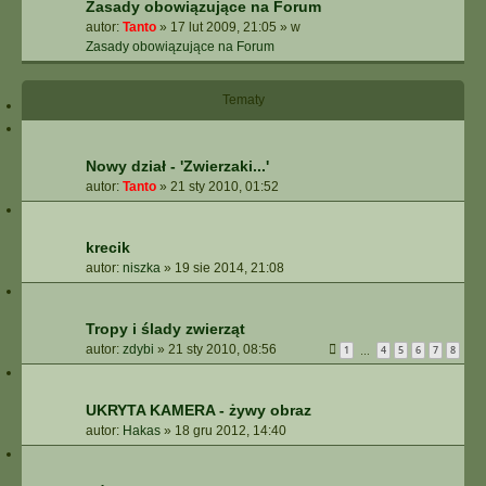
Zasady obowiązujące na Forum
autor:
Tanto
»
17 lut 2009, 21:05
» w
Zasady obowiązujące na Forum
Tematy
Nowy dział - 'Zwierzaki...'
autor:
Tanto
»
21 sty 2010, 01:52
krecik
autor:
niszka
»
19 sie 2014, 21:08
Tropy i ślady zwierząt
autor:
zdybi
»
21 sty 2010, 08:56
1
4
5
6
7
8
…
UKRYTA KAMERA - żywy obraz
autor:
Hakas
»
18 gru 2012, 14:40