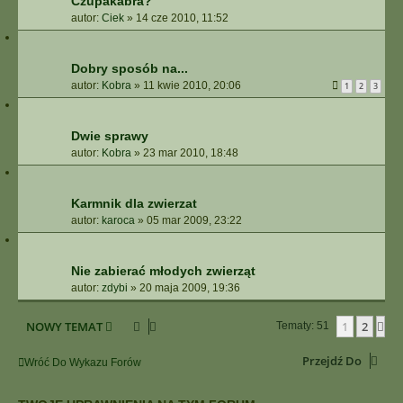
Czupakabra?
autor:
Ciek
»
14 cze 2010, 11:52
Dobry sposób na...
autor:
Kobra
»
11 kwie 2010, 20:06
1
2
3
Dwie sprawy
autor:
Kobra
»
23 mar 2010, 18:48
Karmnik dla zwierzat
autor:
karoca
»
05 mar 2009, 23:22
Nie zabierać młodych zwierząt
autor:
zdybi
»
20 maja 2009, 19:36
NOWY TEMAT
1
2
Na
Tematy: 51
Przejdź Do
Wróć Do Wykazu Forów