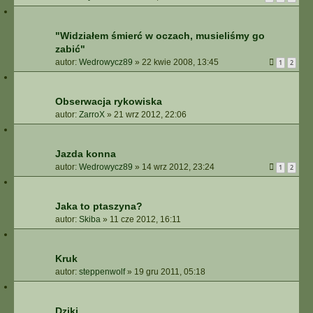
"Widziałem śmierć w oczach, musieliśmy go
zabić"
autor:
Wedrowycz89
»
22 kwie 2008, 13:45
1
2
Obserwacja rykowiska
autor:
ZarroX
»
21 wrz 2012, 22:06
Jazda konna
autor:
Wedrowycz89
»
14 wrz 2012, 23:24
1
2
Jaka to ptaszyna?
autor:
Skiba
»
11 cze 2012, 16:11
Kruk
autor:
steppenwolf
»
19 gru 2011, 05:18
Dziki