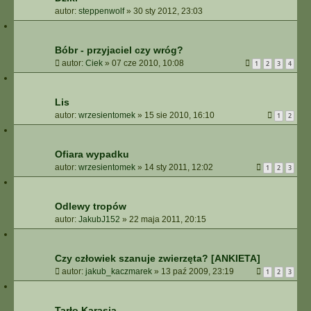
autor:
steppenwolf
»
30 sty 2012, 23:03
Bóbr - przyjaciel czy wróg?
autor:
Ciek
»
07 cze 2010, 10:08
1
2
3
4
Lis
autor:
wrzesientomek
»
15 sie 2010, 16:10
1
2
Ofiara wypadku
autor:
wrzesientomek
»
14 sty 2011, 12:02
1
2
3
Odlewy tropów
autor:
JakubJ152
»
22 maja 2011, 20:15
Czy człowiek szanuje zwierzęta? [ANKIETA]
autor:
jakub_kaczmarek
»
13 paź 2009, 23:19
1
2
3
Tarło Karasia