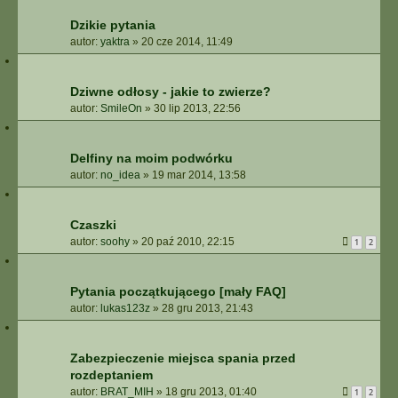
Dzikie pytania
autor:
yaktra
»
20 cze 2014, 11:49
Dziwne odłosy - jakie to zwierze?
autor:
SmileOn
»
30 lip 2013, 22:56
Delfiny na moim podwórku
autor:
no_idea
»
19 mar 2014, 13:58
Czaszki
autor:
soohy
»
20 paź 2010, 22:15
1
2
Pytania początkującego [mały FAQ]
autor:
lukas123z
»
28 gru 2013, 21:43
Zabezpieczenie miejsca spania przed
rozdeptaniem
autor:
BRAT_MIH
»
18 gru 2013, 01:40
1
2