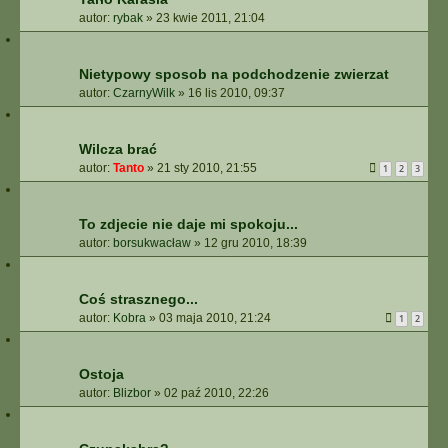
autor:
rybak
»
23 kwie 2011, 21:04
Nietypowy sposob na podchodzenie zwierzat
autor:
CzarnyWilk
»
16 lis 2010, 09:37
Wilcza brać
autor:
Tanto
»
21 sty 2010, 21:55
1
2
3
To zdjecie nie daje mi spokoju...
autor:
borsukwacław
»
12 gru 2010, 18:39
Coś strasznego...
autor:
Kobra
»
03 maja 2010, 21:24
1
2
Ostoja
autor:
Blizbor
»
02 paź 2010, 22:26