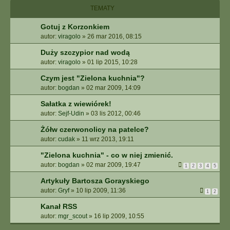
I
TEMATY
E
Z
Gotuj z Korzonkiem
A
autor:
viragolo
»
26 mar 2016, 08:15
A
W
Duży szczypior nad wodą
A
autor:
viragolo
»
01 lip 2015, 10:28
N
S
Czym jest "Zielona kuchnia"?
O
autor:
bogdan
»
02 mar 2009, 14:09
W
Sałatka z wiewiórek!
A
autor:
Sejf-Udin
»
03 lis 2012, 00:46
N
E
Żółw czerwonolicy na patelce?
autor:
cudak
»
11 wrz 2013, 19:11
"Zielona kuchnia" - co w niej zmienić.
autor:
bogdan
»
02 mar 2009, 19:47
1
2
3
4
5
Artykuły Bartosza Gorayskiego
autor:
Gryf
»
10 lip 2009, 11:36
1
2
Kanał RSS
autor:
mgr_scout
»
16 lip 2009, 10:55