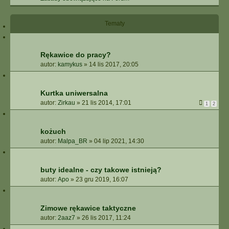
I
E
Z
Tematy
A
A
W
Rękawice do pracy?
A
autor:
kamykus
»
14 lis 2017, 20:05
N
S
O
Kurtka uniwersalna
W
autor:
Zirkau
»
21 lis 2014, 17:01
A
1
2
N
E
kożuch
autor:
Malpa_BR
»
04 lip 2021, 14:30
buty idealne - czy takowe istnieją?
autor:
Apo
»
23 gru 2019, 16:07
Zimowe rękawice taktyczne
autor:
2aaz7
»
26 lis 2017, 11:24