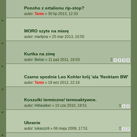
Poncho z ortalionu rip-stop?
autor:
Tanto
»
30 lip 2013, 12:33
MORO szyte na miarę
autor:
martyna
»
25 mar 2013, 10:55
Kurtka na zimę
autor:
Beliar
»
11 paź 2011, 16:03
1
2
3
4
Czarne spodnie Leo Kohler krój 'ala 'flecktarn BW'
autor:
Tanto
»
19 wrz 2012, 22:16
Koszulki termiczne/ termoaktywne.
autor:
Hillwalker
»
15 cze 2010, 19:51
1
2
Ubranie
autor:
lukaszo9
»
06 maja 2009, 17:51
1
2