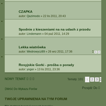
CZAPKA
autor:
Qazimodo
»
22 lis 2011, 20:43
Spodnie z kieszeniami na na udach z przodu
autor:
Lindemann
»
04 paź 2011, 14:29
Lekka wiatrówka
autor:
Wedrowycz89
»
26 wrz 2011, 17:36
1
2
Rosyjskie Gorki - prośba o porady
autor:
yoger
»
13 lis 2011, 23:36
NOWY TEMAT
1
Tematy: 101
N
2
3
A
S
Przejdź Do
Wróć Do Wykazu Forów
T
Ę
P
TWOJE UPRAWNIENIA NA TYM FORUM
N
A