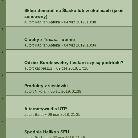
Sklep-demobil na Śląsku lub w okolicach (jakiś
sensowny)
autor:
Kapitan Apteka
»
04 wrz 2019, 13:08
Ciuchy z Texara - opinie
autor:
Kapitan Apteka
»
04 wrz 2019, 13:04
Odzież Bundeswehry flectarn czy są podróbki?
autor:
kacper112
»
09 cze 2018, 17:26
Produkty z sieciówki
autor:
Nikolaj
»
05 sty 2019, 01:38
Alternatywa dla UTP
autor:
Bartri
»
06 mar 2018, 21:35
Spodnie Helikon SFU
autor:
Godzilla
»
02 mar 2018, 11:45