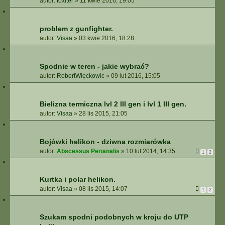
autor:
foxiter
»
11 kwie 2016, 19:05
problem z gunfighter.
autor:
Visaa
»
03 kwie 2016, 18:28
Spodnie w teren - jakie wybrać?
autor:
RobertWięckowic
»
09 lut 2016, 15:05
Bielizna termiczna lvl 2 III gen i lvl 1 III gen.
autor:
Visaa
»
28 lis 2015, 21:05
Bojówki helikon - dziwna rozmiarówka
autor:
Abscessus Perianalis
»
10 lut 2014, 14:35
1
2
Kurtka i polar helikon.
autor:
Visaa
»
08 lis 2015, 14:07
1
2
Szukam spodni podobnych w kroju do UTP