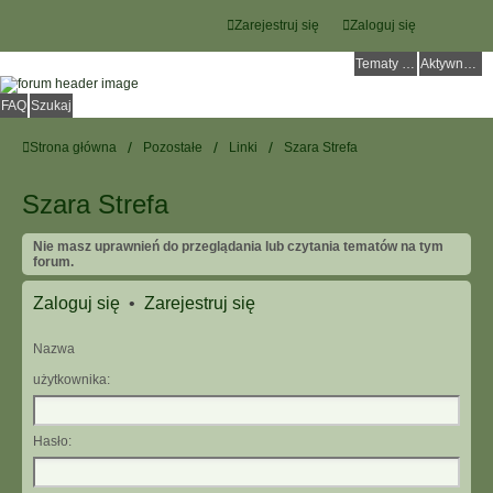
Zarejestruj się
Zaloguj się
Tematy bez odpowiedzi
Aktywne tematy
FAQ
Szukaj
Strona główna
Pozostałe
Linki
Szara Strefa
Szara Strefa
Nie masz uprawnień do przeglądania lub czytania tematów na tym
forum.
Zaloguj się
•
Zarejestruj się
Nazwa
użytkownika:
Hasło: