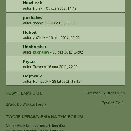
NumLock
autor:
Rojek
»
05 cze 2012, 14:49
puchalsw
autor:
soohy
»
22 lis 2011, 22:28
Hobbit
autor:
zaCiety
»
16 mar 2012, 12:02
Unabomber
autor:
puchalsw
»
26 paź 2011, 14:02
Frytas
autor:
Tresor
»
16 mar 2011, 22:10
Bojownik
autor:
NumLock
»
28 lut 2011, 18:42
NOWY TEMAT
Tematy: 41 • Strona
1
Z
1
Przejdź Do
Wróć Do Wykazu Forów
TWOJE UPRAWNIENIA NA TYM FORUM
Nie możesz
tworzyć nowych tematów