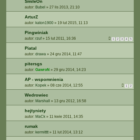
SmileOn
autor:
Bubel
»
27 lis 2013, 21:10
ArturZ
autor:
katon1900
»
19 lut 2015, 11:13
Pingwiniak
autor:
rzuf
»
15 lut 2011, 16:36
1
2
3
4
5
Piatal
autor:
drawa
»
24 gru 2014, 11:47
pitersgs
autor:
GawroN
»
29 gru 2014, 14:23
AP - wspomnienia
autor:
Kopek
»
08 cze 2014, 12:55
1
2
Wedrowiec
autor:
Marshall
»
13 gru 2012, 16:58
hejtyniety
autor:
MaCk
»
11 kwie 2011, 14:35
rumak
autor:
kermitttt
»
11 lut 2014, 13:12