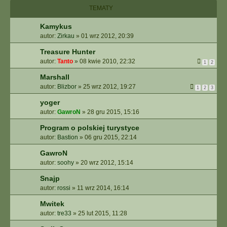
I
TEMATY
E
Z
Kamykus
A
autor:
Zirkau
»
01 wrz 2012, 20:39
A
W
Treasure Hunter
A
autor:
Tanto
»
08 kwie 2010, 22:32
1
2
N
S
Marshall
O
autor:
Blizbor
»
25 wrz 2012, 19:27
1
2
3
W
yoger
A
autor:
GawroN
»
28 gru 2015, 15:16
N
E
Program o polskiej turystyce
autor:
Bastion
»
06 gru 2015, 22:14
GawroN
autor:
soohy
»
20 wrz 2012, 15:14
Snajp
autor:
rossi
»
11 wrz 2014, 16:14
Mwitek
autor:
tre33
»
25 lut 2015, 11:28