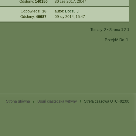
Odsłony:
140150
30 cze 2017, 20:47
Odpowiedzi:
16
autor:
Doczu
Odsłony:
46687
09 sty 2014, 15:47
Tematy: 2 • Strona
1
Z
1
Przejdź Do
Strona główna
Usuń ciasteczka witryny
Strefa czasowa
UTC+02:00