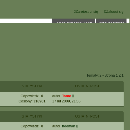
Zarejestruj się
Zaloguj się
Tematy bez odpowiedzi
Aktywne tematy
Tematy: 2 • Strona
1
Z
1
STATYSTYKI
OSTATNI POST
Odpowiedzi:
0
autor:
Tanto
Odsłony:
316901
17 lut 2009, 21:05
STATYSTYKI
OSTATNI POST
Odpowiedzi:
0
autor:
freeman