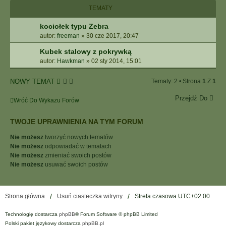
I
TEMATY
E
Z
kociołek typu Zebra
A
autor:
freeman
»
30 cze 2017, 20:47
A
W
Kubek stalowy z pokrywką
A
autor:
Hawkman
»
02 sty 2014, 15:01
N
S
NOWY TEMAT
Tematy: 2 • Strona
1
Z
1
O
W
Przejdź Do
Wróć Do Wykazu Forów
A
N
TWOJE UPRAWNIENIA NA TYM FORUM
E
Nie możesz
tworzyć nowych tematów
Nie możesz
odpowiadać w tematach
Nie możesz
zmieniać swoich postów
Nie możesz
usuwać swoich postów
Strona główna
Usuń ciasteczka witryny
Strefa czasowa
UTC+02:00
Technologię dostarcza
phpBB
® Forum Software © phpBB Limited
Polski pakiet językowy dostarcza
phpBB.pl