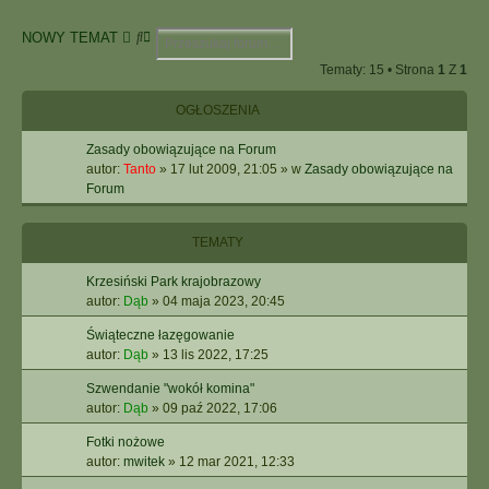
S
W
NOWY TEMAT
z
Y
Tematy: 15 • Strona
1
Z
1
u
S
k
Z
OGŁOSZENIA
a
U
j
K
Zasady obowiązujące na Forum
I
autor:
Tanto
»
17 lut 2009, 21:05
» w
Zasady obowiązujące na
W
Forum
A
N
I
TEMATY
E
Z
Krzesiński Park krajobrazowy
A
autor:
Dąb
»
04 maja 2023, 20:45
A
W
Świąteczne łazęgowanie
A
autor:
Dąb
»
13 lis 2022, 17:25
N
Szwendanie "wokół komina"
S
autor:
Dąb
»
09 paź 2022, 17:06
O
W
Fotki nożowe
A
autor:
mwitek
»
12 mar 2021, 12:33
N
E