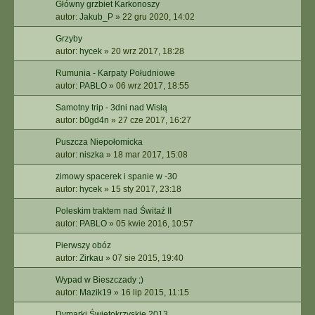
Główny grzbiet Karkonoszy
autor:
Jakub_P
»
22 gru 2020, 14:02
Grzyby
autor:
hycek
»
20 wrz 2017, 18:28
Rumunia - Karpaty Południowe
autor:
PABLO
»
06 wrz 2017, 18:55
Samotny trip - 3dni nad Wisłą
autor:
b0gd4n
»
27 cze 2017, 16:27
Puszcza Niepołomicka
autor:
niszka
»
18 mar 2017, 15:08
zimowy spacerek i spanie w -30
autor:
hycek
»
15 sty 2017, 23:18
Poleskim traktem nad Świtaź II
autor:
PABLO
»
05 kwie 2016, 10:57
Pierwszy obóz
autor:
Zirkau
»
07 sie 2015, 19:40
Wypad w Bieszczady ;)
autor:
Mazik19
»
16 lip 2015, 11:15
Dymarki Świętokrzyskie 2013