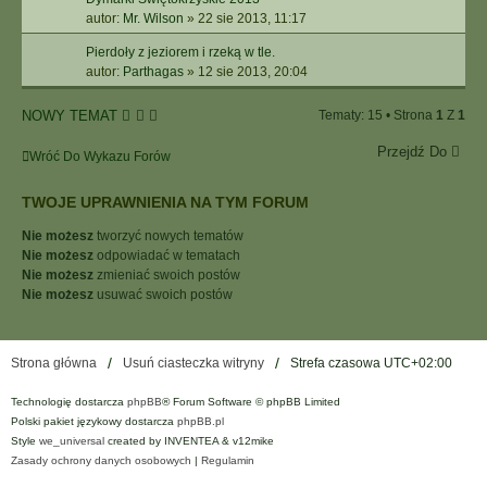
autor:
Mr. Wilson
»
22 sie 2013, 11:17
Pierdoły z jeziorem i rzeką w tle.
autor:
Parthagas
»
12 sie 2013, 20:04
NOWY TEMAT
Tematy: 15 • Strona
1
Z
1
Przejdź Do
Wróć Do Wykazu Forów
TWOJE UPRAWNIENIA NA TYM FORUM
Nie możesz
tworzyć nowych tematów
Nie możesz
odpowiadać w tematach
Nie możesz
zmieniać swoich postów
Nie możesz
usuwać swoich postów
Strona główna
Usuń ciasteczka witryny
Strefa czasowa
UTC+02:00
Technologię dostarcza
phpBB
® Forum Software © phpBB Limited
Polski pakiet językowy dostarcza
phpBB.pl
Style
we_universal
created by INVENTEA & v12mike
Zasady ochrony danych osobowych
|
Regulamin