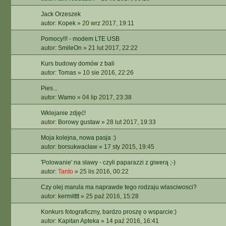
Jack Orzeszek
autor:
Kopek
»
20 wrz 2017, 19:11
Pomocy!!! - modem LTE USB
autor:
SmileOn
»
21 lut 2017, 22:22
Kurs budowy domów z bali
autor:
Tomas
»
10 sie 2016, 22:26
Pies...
autor:
Wamo
»
04 lip 2017, 23:38
Wklejanie zdjęć!
autor:
Borowy gustaw
»
28 lut 2017, 19:33
Moja kolejna, nowa pasja :)
autor:
borsukwacław
»
17 sty 2015, 19:45
'Polowanie' na sławy - czyli paparazzi z giwerą ;-)
autor:
Tanto
»
25 lis 2016, 00:22
Czy olej marula ma naprawde tego rodzaju wlasciwosci?
autor:
kermitttt
»
25 paź 2016, 15:28
Konkurs fotograficzny, bardzo proszę o wsparcie:)
autor:
Kapitan Apteka
»
14 paź 2016, 16:41