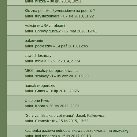
autor:
niszka
»
08 gru 2014, 10:51
Kto zna pudełka żywnościowe na podróż?
autor:
turystazolnierz
»
07 sie 2018, 11:22
Aukcje w USA z trofeami
autor:
Borowy gustaw
»
07 mar 2020, 19:41
pakowanie
autor:
pocieszny
»
14 paź 2018, 12:45
zawód- leśniczy
autor:
mbiela
»
25 lut 2014, 21:34
MES - analizy, oprogramowania
autor:
szalowy60
»
05 wrz 2018, 09:30
hamak w ogordzie
autor:
Grims
»
16 lip 2018, 23:26
Ulubione Piwo
autor:
Kobra
»
30 sty 2012, 23:01
"Survival. Sztuka przetrwania", Jacek Pałkiewicz
autor:
CzarnyKruk
»
15 lis 2015, 13:22
kuchenka gazowa jednopalnikowa poszukiwana (na pożyczkę)
autor:
taki robaczek
»
15 lis 2017, 00:18