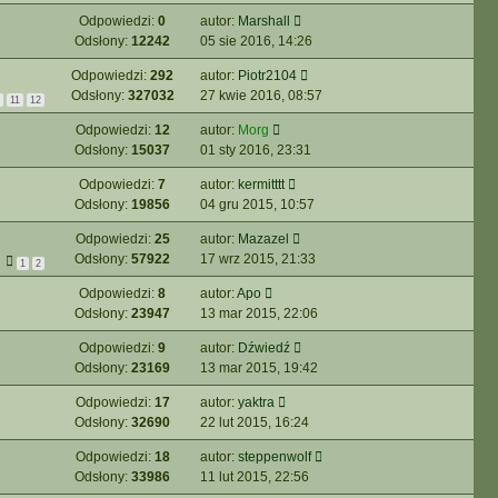
Odpowiedzi:
0
autor:
Marshall
Odsłony:
12242
05 sie 2016, 14:26
Odpowiedzi:
292
autor:
Piotr2104
Odsłony:
327032
27 kwie 2016, 08:57
11
12
Odpowiedzi:
12
autor:
Morg
Odsłony:
15037
01 sty 2016, 23:31
Odpowiedzi:
7
autor:
kermitttt
Odsłony:
19856
04 gru 2015, 10:57
Odpowiedzi:
25
autor:
Mazazel
Odsłony:
57922
17 wrz 2015, 21:33
1
2
Odpowiedzi:
8
autor:
Apo
Odsłony:
23947
13 mar 2015, 22:06
Odpowiedzi:
9
autor:
Dźwiedź
Odsłony:
23169
13 mar 2015, 19:42
Odpowiedzi:
17
autor:
yaktra
Odsłony:
32690
22 lut 2015, 16:24
Odpowiedzi:
18
autor:
steppenwolf
Odsłony:
33986
11 lut 2015, 22:56