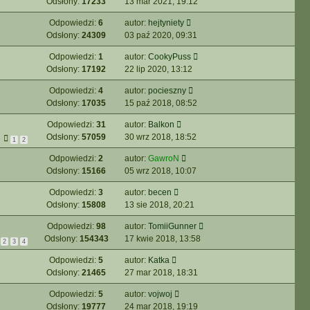
Odsłony:
17233
13 mar 2021, 19:12
Odpowiedzi:
6
autor:
hejtyniety
Odsłony:
24309
03 paź 2020, 09:31
Odpowiedzi:
1
autor:
CookyPuss
Odsłony:
17192
22 lip 2020, 13:12
Odpowiedzi:
4
autor:
pocieszny
Odsłony:
17035
15 paź 2018, 08:52
Odpowiedzi:
31
autor:
Balkon
Odsłony:
57059
30 wrz 2018, 18:52
1
2
Odpowiedzi:
2
autor:
GawroN
Odsłony:
15166
05 wrz 2018, 10:07
Odpowiedzi:
3
autor:
becen
Odsłony:
15808
13 sie 2018, 20:21
Odpowiedzi:
98
autor:
TomiiGunner
Odsłony:
154343
17 kwie 2018, 13:58
2
3
4
Odpowiedzi:
5
autor:
Katka
Odsłony:
21465
27 mar 2018, 18:31
Odpowiedzi:
5
autor:
vojwoj
Odsłony:
19777
24 mar 2018, 19:19