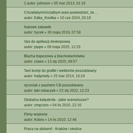
autor:
johnson
»
05 mar 2013, 01:16
A
A
Chciałabym/chciałbym wam powiedzieć, że…
W
autor:
Edka_Kredka
»
10 cze 2024, 20:19
A
N
hukowe zabawki
S
autor:
hycek
»
30 maja 2019, 07:58
O
Vps do aplikacji deskopowej
W
autor:
joppe
»
09 maja 2025, 12:33
A
N
Blacha trapezowa a blachodachówka
E
autor:
craws
»
13 sty 2025, 09:57
Tani komp do grafiki i wektorów poszukiwany
autor:
hejtyniety
»
25 mar 2014, 10:24
ręczniak z pasmem CB poszukiwany
autor:
taki robaczek
»
23 sty 2022, 12:23
Globalna katastrofa - jakie scenariusze?
autor:
zmęczon
»
04 lis 2010, 22:16
Filmy wojenne
autor:
Kobra
»
14 lis 2010, 12:46
Praca na stolarni! - Kraków i okolice