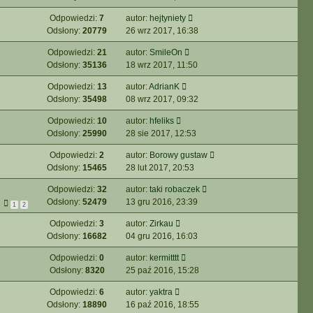
Odpowiedzi:
7
autor:
hejtyniety
Odsłony:
20779
26 wrz 2017, 16:38
Odpowiedzi:
21
autor:
SmileOn
Odsłony:
35136
18 wrz 2017, 11:50
Odpowiedzi:
13
autor:
AdrianK
Odsłony:
35498
08 wrz 2017, 09:32
Odpowiedzi:
10
autor:
hfeliks
Odsłony:
25990
28 sie 2017, 12:53
Odpowiedzi:
2
autor:
Borowy gustaw
Odsłony:
15465
28 lut 2017, 20:53
Odpowiedzi:
32
autor:
taki robaczek
Odsłony:
52479
13 gru 2016, 23:39
1
2
Odpowiedzi:
3
autor:
Zirkau
Odsłony:
16682
04 gru 2016, 16:03
Odpowiedzi:
0
autor:
kermitttt
Odsłony:
8320
25 paź 2016, 15:28
Odpowiedzi:
6
autor:
yaktra
Odsłony:
18890
16 paź 2016, 18:55