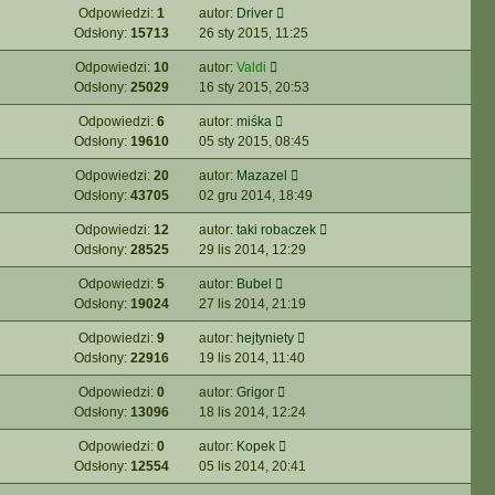
Odpowiedzi:
1
autor:
Driver
Odsłony:
15713
26 sty 2015, 11:25
Odpowiedzi:
10
autor:
Valdi
Odsłony:
25029
16 sty 2015, 20:53
Odpowiedzi:
6
autor:
miśka
Odsłony:
19610
05 sty 2015, 08:45
Odpowiedzi:
20
autor:
Mazazel
Odsłony:
43705
02 gru 2014, 18:49
Odpowiedzi:
12
autor:
taki robaczek
Odsłony:
28525
29 lis 2014, 12:29
Odpowiedzi:
5
autor:
Bubel
Odsłony:
19024
27 lis 2014, 21:19
Odpowiedzi:
9
autor:
hejtyniety
Odsłony:
22916
19 lis 2014, 11:40
Odpowiedzi:
0
autor:
Grigor
Odsłony:
13096
18 lis 2014, 12:24
Odpowiedzi:
0
autor:
Kopek
Odsłony:
12554
05 lis 2014, 20:41