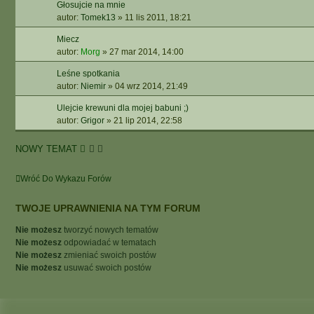
Głosujcie na mnie
autor:
Tomek13
»
11 lis 2011, 18:21
Miecz
autor:
Morg
»
27 mar 2014, 14:00
Leśne spotkania
autor:
Niemir
»
04 wrz 2014, 21:49
Ulejcie krewuni dla mojej babuni ;)
autor:
Grigor
»
21 lip 2014, 22:58
NOWY TEMAT
Wróć Do Wykazu Forów
TWOJE UPRAWNIENIA NA TYM FORUM
Nie możesz
tworzyć nowych tematów
Nie możesz
odpowiadać w tematach
Nie możesz
zmieniać swoich postów
Nie możesz
usuwać swoich postów