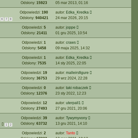
Odsłony:
15923
05 mar 2013, 01:16
Odpowiedzi:
190
autor:
Edka_Kredka
Odsłony:
940421
24 mar 2026, 20:15
6
7
8
Odpowiedzi:
5
autor:
joppe
Odsłony:
21411
01 gru 2025, 10:54
Odpowiedzi:
1
autor:
craws
Odsłony:
5458
09 maja 2025, 14:32
Odpowiedzi:
1
autor:
Edka_Kredka
Odsłony:
7535
14 sty 2025, 22:05
Odpowiedzi:
19
autor:
malleirsfigure
Odsłony:
36753
29 wrz 2024, 22:28
Odpowiedzi:
0
autor:
taki robaczek
Odsłony:
12376
23 sty 2022, 12:23
Odpowiedzi:
12
autor:
uterpall1
Odsłony:
27493
27 gru 2021, 20:06
Odpowiedzi:
39
autor:
Tywymyvony
Odsłony:
63732
13 gru 2021, 14:10
1
2
Odpowiedzi:
2
autor:
Tanto