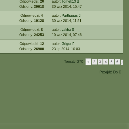
Odpowiedzi:
20
autor:
Tomek13
Odsłony:
39618
30 wrz 2014, 15:47
Odpowiedzi:
4
autor:
Parthagas
Odsłony:
19128
30 wrz 2014, 11:51
Odpowiedzi:
8
autor:
yaktra
Odsłony:
24253
10 wrz 2014, 07:46
Odpowiedzi:
12
autor:
Grigor
Odsłony:
26900
23 lip 2014, 10:03
1
Tematy: 270
N
2
3
4
5
6
A
S
Przejdź Do
T
Ę
P
N
A