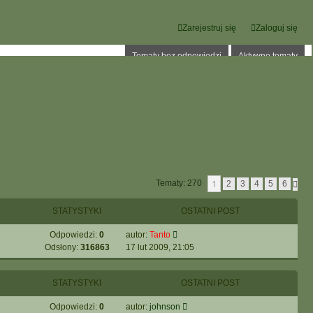
Zarejestruj się
Zaloguj się
Tematy bez odpowiedzi
Aktywne tematy
1
Tematy: 270
N
2
3
4
5
6
A
S
STATYSTYKI
OSTATNI POST
T
Ę
P
Odpowiedzi:
0
autor:
Tanto
N
Odsłony:
316863
17 lut 2009, 21:05
A
STATYSTYKI
OSTATNI POST
Odpowiedzi:
0
autor:
johnson