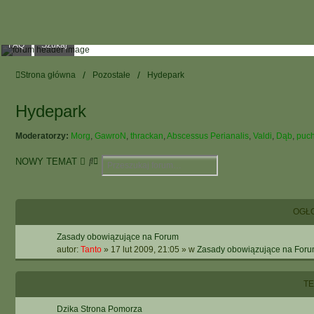
FAQ
Szukaj
Strona główna
Pozostałe
Hydepark
Hydepark
Moderatorzy:
Morg
,
GawroN
,
thrackan
,
Abscessus Perianalis
,
Valdi
,
Dąb
,
puc
S
W
NOWY TEMAT
z
Y
u
S
k
Z
a
U
OGŁ
j
K
I
Zasady obowiązujące na Forum
W
autor:
Tanto
»
17 lut 2009, 21:05
» w
Zasady obowiązujące na For
A
N
T
I
E
Dzika Strona Pomorza
Z