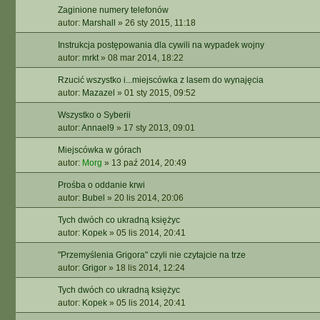
Zaginione numery telefonów
autor:
Marshall
»
26 sty 2015, 11:18
Instrukcja postępowania dla cywili na wypadek wojny
autor:
mrkt
»
08 mar 2014, 18:22
Rzucić wszystko i...miejscówka z lasem do wynajęcia
autor:
Mazazel
»
01 sty 2015, 09:52
Wszystko o Syberii
autor:
Annael9
»
17 sty 2013, 09:01
Miejscówka w górach
autor:
Morg
»
13 paź 2014, 20:49
Prośba o oddanie krwi
autor:
Bubel
»
20 lis 2014, 20:06
Tych dwóch co ukradną księżyc
autor:
Kopek
»
05 lis 2014, 20:41
"Przemyślenia Grigora" czyli nie czytajcie na trze
autor:
Grigor
»
18 lis 2014, 12:24
Tych dwóch co ukradną księżyc
autor:
Kopek
»
05 lis 2014, 20:41