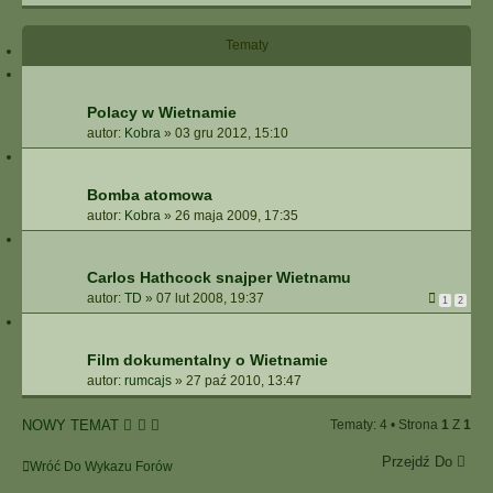
I
E
Tematy
Z
A
A
W
Polacy w Wietnamie
A
autor:
Kobra
»
03 gru 2012, 15:10
N
S
O
Bomba atomowa
W
autor:
Kobra
»
26 maja 2009, 17:35
A
N
E
Carlos Hathcock snajper Wietnamu
autor:
TD
»
07 lut 2008, 19:37
1
2
Film dokumentalny o Wietnamie
autor:
rumcajs
»
27 paź 2010, 13:47
NOWY TEMAT
Tematy: 4 • Strona
1
Z
1
Przejdź Do
Wróć Do Wykazu Forów