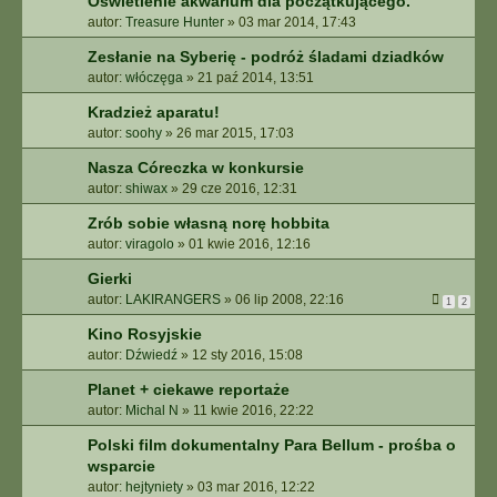
Oświetlenie akwarium dla początkującego.
autor:
Treasure Hunter
»
03 mar 2014, 17:43
Zesłanie na Syberię - podróż śladami dziadków
autor:
włóczęga
»
21 paź 2014, 13:51
Kradzież aparatu!
autor:
soohy
»
26 mar 2015, 17:03
Nasza Córeczka w konkursie
autor:
shiwax
»
29 cze 2016, 12:31
Zrób sobie własną norę hobbita
autor:
viragolo
»
01 kwie 2016, 12:16
Gierki
autor:
LAKIRANGERS
»
06 lip 2008, 22:16
1
2
Kino Rosyjskie
autor:
Dźwiedź
»
12 sty 2016, 15:08
Planet + ciekawe reportaże
autor:
Michal N
»
11 kwie 2016, 22:22
Polski film dokumentalny Para Bellum - prośba o
wsparcie
autor:
hejtyniety
»
03 mar 2016, 12:22