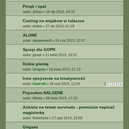
Porąb i spal
autor:
Zirkau
»
16 sty 2016, 09:32
Casting na wojakow w tulaczce
autor:
miśka
»
27 sty 2016, 01:18
ALONE
autor:
steppenwolf
»
24 cze 2015, 22:07
Sprzęt dla GOPR
autor:
geser
»
21 kwie 2015, 16:51
Dzikie plemię
autor:
viragolo
»
18 kwie 2015, 07:10
Inne spojrzenie na kreatywność
autor:
GawroN
»
28 mar 2015, 12:24
1
2
3
4
Popsułem NALGENE
autor:
Młody
»
09 kwie 2015, 17:22
Ankieta na temat survivalu - pomożcie napisać
magisterkę
autor:
Rammzes
»
27 paź 2014, 23:09
Origami