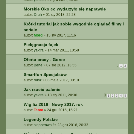
Morskie Oko co wydarzyło się naprawdę
autor:
Druh
»
01 sty 2018, 22:28
Krótki tutorial jak sobie wygodnie oglądać filmy i
seriale
autor:
Morg
»
15 sty 2017, 11:16
Pielęgnacja fajek
autor:
yaktra
»
14 mar 2011, 10:58
Oferta pracy - Gorce
autor:
Bene
»
07 sie 2012, 13:55
1
2
Smartfon Specjalsów
autor:
roisz
»
08 maja 2017, 00:10
Jak rzucić palenie
autor:
yaktra
»
13 sty 2011, 20:36
1
2
3
4
5
Wigilia 2016 i Nowy 2017. rok
autor:
Tanto
»
24 gru 2016, 16:21
Legendy Polskie
autor:
steppenwolf
»
23 gru 2016, 20:33