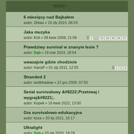
I
TEMATY
E
Z
6 miesięcy nad Bajkałem
A
autor:
Zirkau
»
10 sty 2015, 08:33
A
W
Jaka muzyka
A
autor:
Koli
»
08 kwie 2008, 21:06
1
…
33
34
35
36
37
N
S
Prawdziwy survival w znanym lesie ?
O
autor:
Dąb
»
18 mar 2024, 18:54
W
A
uwazajcie gdzie chodzicie
N
autor:
HansP
»
01 sty 2011, 12:55
1
2
3
E
Stranded 2
autor:
wolfshadow
»
22 gru 2009, 07:55
Serial survivalowy &#8222;Przetrwaj i
wygraj&#8221;.
autor:
Kopek
»
16 kwie 2022, 13:00
Gra survivalowo-edukacyjna
autor:
koza
»
20 lip 2021, 16:17
Ultralight
autor:
Dąb
»
20 sie 2020, 18:29