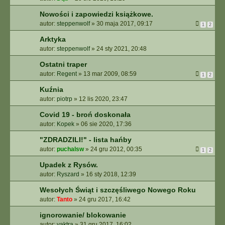
Nowości i zapowiedzi książkowe.
autor:
steppenwolf
»
30 maja 2017, 09:17
1
2
Arktyka
autor:
steppenwolf
»
24 sty 2021, 20:48
Ostatni traper
autor:
Regent
»
13 mar 2009, 08:59
1
2
Kuźnia
autor:
piotrp
»
12 lis 2020, 23:47
Covid 19 - broń doskonała
autor:
Kopek
»
06 sie 2020, 17:36
"ZDRADZILI!" - lista hańby
autor:
puchalsw
»
24 gru 2012, 00:35
1
2
Upadek z Rysów.
autor:
Ryszard
»
16 sty 2018, 12:39
Wesołych Świąt i szczęśliwego Nowego Roku
autor:
Tanto
»
24 gru 2017, 16:42
ignorowanie/ blokowanie
autor:
yaktra
»
31 gru 2017, 16:02