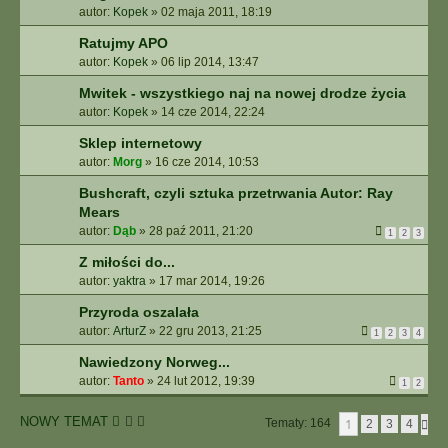
autor:
Kopek
»
02 maja 2011, 18:19
Ratujmy APO
autor:
Kopek
»
06 lip 2014, 13:47
Mwitek - wszystkiego naj na nowej drodze życia
autor:
Kopek
»
14 cze 2014, 22:24
Sklep internetowy
autor:
Morg
»
16 cze 2014, 10:53
Bushcraft, czyli sztuka przetrwania Autor: Ray
Mears
autor:
Dąb
»
28 paź 2011, 21:20
1
2
3
Z miłości do...
autor:
yaktra
»
17 mar 2014, 19:26
Przyroda oszalała
autor:
ArturZ
»
22 gru 2013, 21:25
1
2
3
4
Nawiedzony Norweg...
autor:
Tanto
»
24 lut 2012, 19:39
1
2
NOWY TEMAT
1
Tematy: 164
N
2
3
4
A