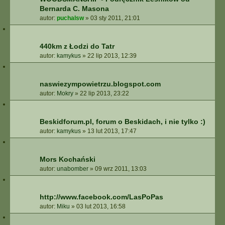
Bernarda C. Masona
autor:
puchalsw
»
03 sty 2011, 21:01
440km z Łodzi do Tatr
autor:
kamykus
»
22 lip 2013, 12:39
naswiezympowietrzu.blogspot.com
autor:
Mokry
»
22 lip 2013, 23:22
Beskidforum.pl, forum o Beskidach, i nie tylko :)
autor:
kamykus
»
13 lut 2013, 17:47
Mors Kochański
autor:
unabomber
»
09 wrz 2011, 13:03
http://www.facebook.com/LasPoPas
autor:
Miku
»
03 lut 2013, 16:58