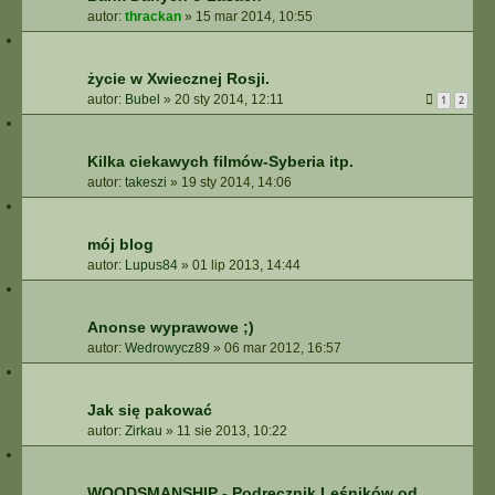
autor:
thrackan
»
15 mar 2014, 10:55
życie w Xwiecznej Rosji.
autor:
Bubel
»
20 sty 2014, 12:11
1
2
Kilka ciekawych filmów-Syberia itp.
autor:
takeszi
»
19 sty 2014, 14:06
mój blog
autor:
Lupus84
»
01 lip 2013, 14:44
Anonse wyprawowe ;)
autor:
Wedrowycz89
»
06 mar 2012, 16:57
Jak się pakować
autor:
Zirkau
»
11 sie 2013, 10:22
WOODSMANSHIP - Podręcznik Leśników od