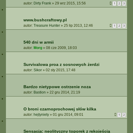
autor:
Dirty Frank
»
29 wrz 2015, 15:56
1
2
3
www.bushcraftowy.pl
autor:
Treasure Hunter
»
25 lip 2013, 12:46
1
2
3
540 dni w armii
autor:
Morg
»
08 cze 2009, 18:03
Survivalowa proa z sosnowych żerdzi
autor:
Sikor
»
02 sty 2015, 17:48
Bardzo nietypowe ostrzenie noza
autor:
Bastion
»
22 gru 2014, 21:19
O broni czarnoprochowej słów kilka
autor:
hejtyniety
»
01 gru 2014, 09:01
1
2
Sensacja: neolityczny toporek z rękojeścią