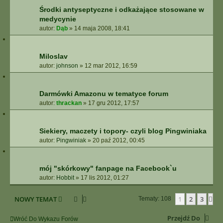
Środki antyseptyczne i odkażające stosowane w
medycynie
autor:
Dąb
»
14 maja 2008, 18:41
Miloslav
autor:
johnson
»
12 mar 2012, 16:59
Darmówki Amazonu w tematyce forum
autor:
thrackan
»
17 gru 2012, 17:57
Siekiery, maczety i topory- czyli blog Pingwiniaka
autor:
Pingwiniak
»
20 paź 2012, 00:45
mój "skórkowy" fanpage na Facebook`u
autor:
Hobbit
»
17 lis 2012, 01:27
NOWY TEMAT
1
2
3
Na
Tematy: 108
Przejdź Do
Wróć Do Wykazu Forów