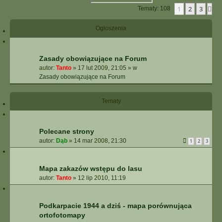
1
2
3
Na
Tematy: 108
Ogłoszenia
Zasady obowiązujące na Forum
autor:
Tanto
»
17 lut 2009, 21:05
» w
Zasady obowiązujące na Forum
Tematy
Polecane strony
autor:
Dąb
»
14 mar 2008, 21:30
1
2
3
Mapa zakazów wstępu do lasu
autor:
Tanto
»
12 lip 2010, 11:19
Podkarpacie 1944 a dziś - mapa porównująca
ortofotomapy