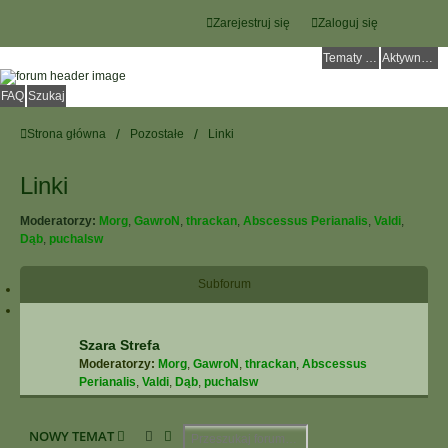
Zarejestruj się
Zaloguj się
Tematy bez odpowiedzi
Aktywne tematy
FAQ
Szukaj
Strona główna
Pozostałe
Linki
Linki
Moderatorzy:
Morg
,
GawroN
,
thrackan
,
Abscessus Perianalis
,
Valdi
,
Dąb
,
puchalsw
Subforum
Szara Strefa
Moderatorzy:
Morg
,
GawroN
,
thrackan
,
Abscessus
Perianalis
,
Valdi
,
Dąb
,
puchalsw
Szukaj
Wyszukiwanie Zaawansowane
NOWY TEMAT