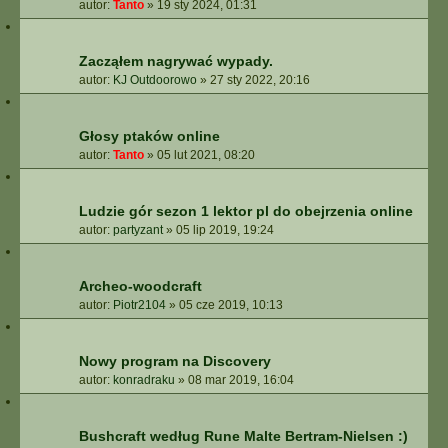
autor:
Tanto
»
19 sty 2024, 01:31
Zacząłem nagrywać wypady.
autor:
KJ Outdoorowo
»
27 sty 2022, 20:16
Głosy ptaków online
autor:
Tanto
»
05 lut 2021, 08:20
Ludzie gór sezon 1 lektor pl do obejrzenia online
autor:
partyzant
»
05 lip 2019, 19:24
Archeo-woodcraft
autor:
Piotr2104
»
05 cze 2019, 10:13
Nowy program na Discovery
autor:
konradraku
»
08 mar 2019, 16:04
Bushcraft według Rune Malte Bertram-Nielsen :)