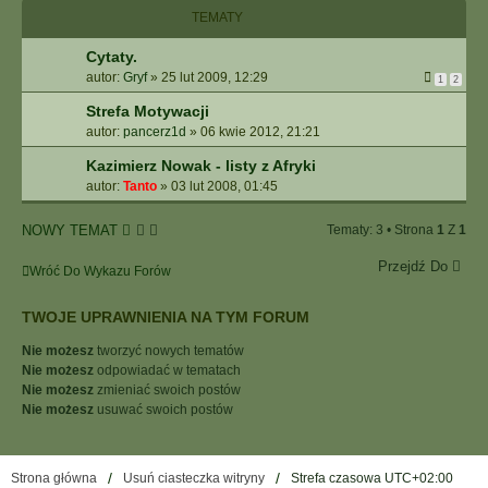
I
TEMATY
E
Z
Cytaty.
A
autor:
Gryf
»
25 lut 2009, 12:29
1
2
A
W
Strefa Motywacji
A
autor:
pancerz1d
»
06 kwie 2012, 21:21
N
S
Kazimierz Nowak - listy z Afryki
O
autor:
Tanto
»
03 lut 2008, 01:45
W
A
NOWY TEMAT
Tematy: 3 • Strona
1
Z
1
N
E
Przejdź Do
Wróć Do Wykazu Forów
TWOJE UPRAWNIENIA NA TYM FORUM
Nie możesz
tworzyć nowych tematów
Nie możesz
odpowiadać w tematach
Nie możesz
zmieniać swoich postów
Nie możesz
usuwać swoich postów
Strona główna
Usuń ciasteczka witryny
Strefa czasowa
UTC+02:00