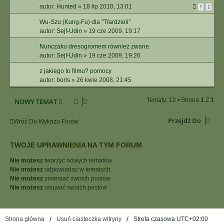
autor:
Hunted
»
18 lip 2010, 13:01
1
2
Wu-Szu (Kung-Fu) dla "Tfardzieli"
autor:
Sejf-Udin
»
19 cze 2009, 19:17
Nunczaku dresogromem również zwane.
autor:
Sejf-Udin
»
19 cze 2009, 19:26
z jakiego to filmu? pomocy
autor:
boris
»
26 kwie 2008, 21:45
Tematy: 12 • Strona
1
Z
1
NOWY TEMAT
Przejdź Do
Wróć Do Wykazu Forów
TWOJE UPRAWNIENIA NA TYM FORUM
Nie możesz
tworzyć nowych tematów
Nie możesz
odpowiadać w tematach
Nie możesz
zmieniać swoich postów
Nie możesz
usuwać swoich postów
Strona główna
Usuń ciasteczka witryny
Strefa czasowa
UTC+02:00