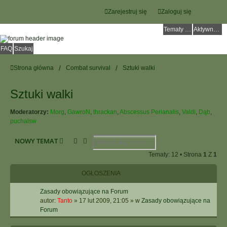
Zarejestruj się
Zaloguj się
Tematy bez odpowiedzi
Aktywne tematy
FAQ
Szukaj
Strona główna
Combat survival
Sztuki walki
Sztuki walki
Moderatorzy:
Morg
,
GawroN
,
thrackan
,
Abscessus Perianalis
,
Valdi
,
Dąb
,
puchalsw
Szukaj
Wyszukiwanie Zaawansowane
NOWY TEMAT
Tematy: 12 • Strona
1
Z
1
OGŁOSZENIA
Zasady obowiązujące na Forum
autor:
Tanto
»
17 lut 2009, 21:05
» w
Zasady obowiązujące na
Forum