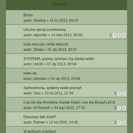
TEMATY
Bolas
autor:
Straśny
»
16 lis 2013, 09:24
Uliczny sprzęt przetrwania
autor:
agnostic
»
13 mar 2013, 00:00
1
2
3
czas nauczyc córkę walczyć
autor:
Zirkau
»
31 sty 2013, 20:57
SYSTEMA, popisy cyrkowe czy sztuka walki.
autor:
rob30
»
07 sty 2013, 09:04
neko-do
autor:
johnson
»
24 sty 2013, 23:06
Samoobrona, systemy walki poznań
autor:
Solv
»
23 lut 2011, 12:39
1
2
Coś nie dla Arnoldów, Karate Kiduf, i nie dla Brusuf Liiii:D
autor:
DrTomash
»
04 paź 2012, 17:52
1
2
Dlaczego taki dział?
autor:
Palmer
»
14 lut 2009, 14:40
1
2
W wolnych chwilach