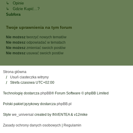
↳ Opinie
↳ Gdzie Kupić...?
Subfora
Twoje uprawnienia na tym forum
Nie możesz
tworzyć nowych tematów
Nie możesz
odpowiadać w tematach
Nie możesz
zmieniać swoich postów
Nie możesz
usuwać swoich postów
Strona główna
Usuń ciasteczka witryny
Strefa czasowa
UTC+02:00
Technologię dostarcza
phpBB
® Forum Software © phpBB Limited
Polski pakiet językowy dostarcza
phpBB.pl
Style
we_universal
created by INVENTEA & v12mike
Zasady ochrony danych osobowych
|
Regulamin