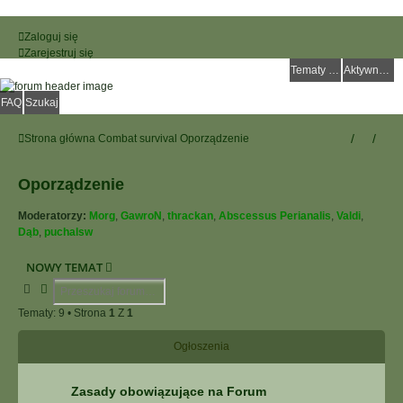
Zaloguj się
Zarejestruj się
Tematy bez odpowiedzi
Aktywne tematy
FAQ
Szukaj
Strona główna
Combat survival
Oporządzenie
Oporządzenie
Moderatorzy:
Morg
,
GawroN
,
thrackan
,
Abscessus Perianalis
,
Valdi
,
Dąb
,
puchalsw
NOWY TEMAT
Szukaj
Wyszukiwanie Zaawansowane
Tematy: 9 • Strona
1
Z
1
Ogłoszenia
Zasady obowiązujące na Forum