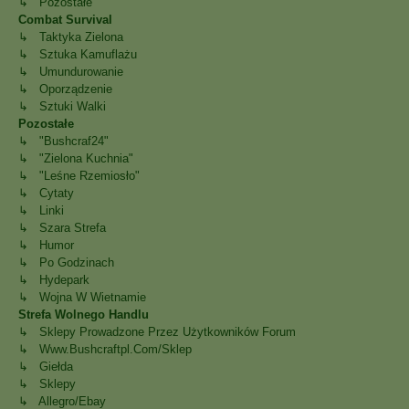
↳ Pozostałe
Combat Survival
↳ Taktyka Zielona
↳ Sztuka Kamuflażu
↳ Umundurowanie
↳ Oporządzenie
↳ Sztuki Walki
Pozostałe
↳ "Bushcraf24"
↳ "Zielona Kuchnia"
↳ "Leśne Rzemiosło"
↳ Cytaty
↳ Linki
↳ Szara Strefa
↳ Humor
↳ Po Godzinach
↳ Hydepark
↳ Wojna W Wietnamie
Strefa Wolnego Handlu
↳ Sklepy Prowadzone Przez Użytkowników Forum
↳ Www.bushcraftpl.com/sklep
↳ Giełda
↳ Sklepy
↳ Allegro/Ebay