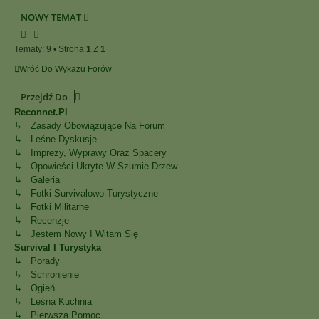
NOWY TEMAT
Tematy: 9 • Strona
1
Z
1
Wróć Do Wykazu Forów
Przejdź Do
Reconnet.pl
↳ Zasady Obowiązujące Na Forum
↳ Leśne Dyskusje
↳ Imprezy, Wyprawy Oraz Spacery
↳ Opowieści Ukryte W Szumie Drzew
↳ Galeria
↳ Fotki Survivalowo-Turystyczne
↳ Fotki Militarne
↳ Recenzje
↳ Jestem Nowy I Witam Się
Survival I Turystyka
↳ Porady
↳ Schronienie
↳ Ogień
↳ Leśna Kuchnia
↳ Pierwsza Pomoc