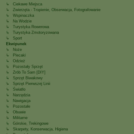
↳ Ciekawe Miejsca
↳ Zwierzęta - Tropienie, Obserwacja, Fotografowanie
↳ Wspinaczka
↳ Na Wodzie
↳ Turystyka Rowerowa
↳ Turystyka Zmotoryzowana
↳ Sport
Ekwipunek
↳ Noże
↳ Plecaki
↳ Odzież
↳ Pozostały Sprzęt
↳ Zrób To Sam [DIY]
↳ Sprzęt Biwakowy
↳ Sprzęt Pierwszej Linii
↳ Światło
↳ Narzędzia
↳ Nawigacja
↳ Pozostałe
↳ Obuwie
↳ Militarne
↳ Górskie, Trekingowe
↳ Skarpety, Konserwacja, Higiena