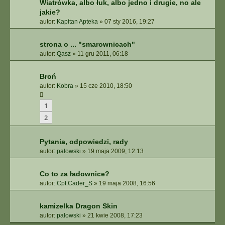
Wiatrówka, albo łuk, albo jedno i drugie, no ale
jakie?
autor:
Kapitan Apteka
»
07 sty 2016, 19:27
strona o ... "smarownicach"
autor:
Qasz
»
11 gru 2011, 06:18
Broń
autor:
Kobra
»
15 cze 2010, 18:50
1
2
Pytania, odpowiedzi, rady
autor:
palowski
»
19 maja 2009, 12:13
Co to za ładownice?
autor:
Cpt.Cader_S
»
19 maja 2008, 16:56
kamizelka Dragon Skin
autor:
palowski
»
21 kwie 2008, 17:23