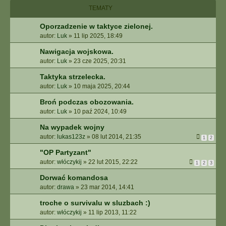
I
TEMATY
E
Z
Oporzadzenie w taktyce zielonej.
A
autor:
Luk
»
11 lip 2025, 18:49
A
W
Nawigacja wojskowa.
A
autor:
Luk
»
23 cze 2025, 20:31
N
S
Taktyka strzelecka.
O
autor:
Luk
»
10 maja 2025, 20:44
W
Broń podczas obozowania.
A
autor:
Luk
»
10 paź 2024, 10:49
N
E
Na wypadek wojny
autor:
lukas123z
»
08 lut 2014, 21:35
1
2
"OP Partyzant"
autor:
włóczykij
»
22 lut 2015, 22:22
1
2
3
Dorwać komandosa
autor:
drawa
»
23 mar 2014, 14:41
troche o survivalu w sluzbach :)
autor:
włóczykij
»
11 lip 2013, 11:22