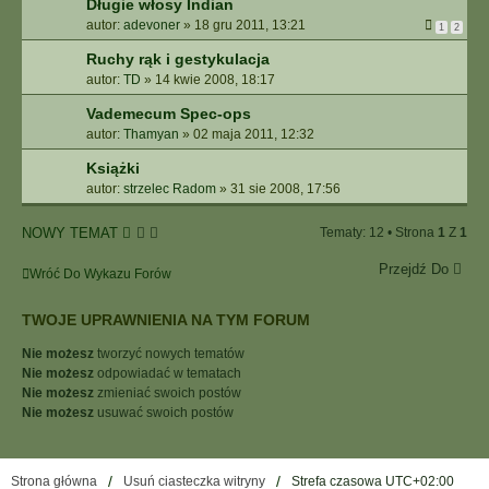
Długie włosy Indian
autor:
adevoner
»
18 gru 2011, 13:21
1
2
Ruchy rąk i gestykulacja
autor:
TD
»
14 kwie 2008, 18:17
Vademecum Spec-ops
autor:
Thamyan
»
02 maja 2011, 12:32
Książki
autor:
strzelec Radom
»
31 sie 2008, 17:56
NOWY TEMAT
Tematy: 12 • Strona
1
Z
1
Przejdź Do
Wróć Do Wykazu Forów
TWOJE UPRAWNIENIA NA TYM FORUM
Nie możesz
tworzyć nowych tematów
Nie możesz
odpowiadać w tematach
Nie możesz
zmieniać swoich postów
Nie możesz
usuwać swoich postów
Strona główna
Usuń ciasteczka witryny
Strefa czasowa
UTC+02:00